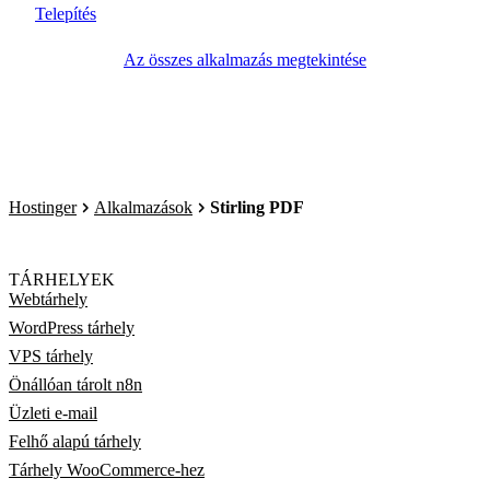
Telepítés
Az összes alkalmazás megtekintése
Hostinger
Alkalmazások
Stirling PDF
TÁRHELYEK
Webtárhely
WordPress tárhely
VPS tárhely
Önállóan tárolt n8n
Üzleti e-mail
Felhő alapú tárhely
Tárhely WooCommerce-hez