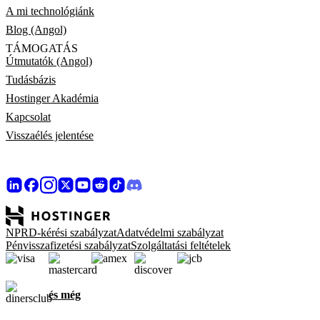
A mi technológiánk
Blog (Angol)
TÁMOGATÁS
Útmutatók (Angol)
Tudásbázis
Hostinger Akadémia
Kapcsolat
Visszaélés jelentése
NPRD-kérési szabályzat
Adatvédelmi szabályzat
Pénvisszafizetési szabályzat
Szolgáltatási feltételek
és még