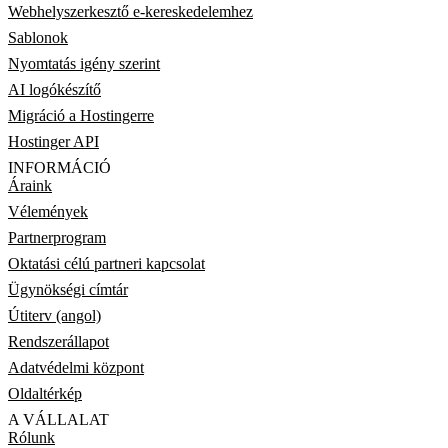
Webhelyszerkesztő e-kereskedelemhez
Sablonok
Nyomtatás igény szerint
AI logókészítő
Migráció a Hostingerre
Hostinger API
INFORMÁCIÓ
Áraink
Vélemények
Partnerprogram
Oktatási célú partneri kapcsolat
Ügynökségi címtár
Útiterv (angol)
Rendszerállapot
Adatvédelmi központ
Oldaltérkép
A VÁLLALAT
Rólunk