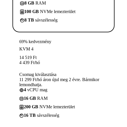
8 GB
RAM
100 GB
NVMe lemezterület
8 TB
sávszélesség
69% kedvezmény
KVM 4
14 519
Ft
4 439
Ft
/hó
Csomag kiválasztása
11 299 Ft/hó áron újul meg 2 évre. Bármikor
lemondhatja.
4
vCPU mag
16 GB
RAM
200 GB
NVMe lemezterület
16 TB
sávszélesség