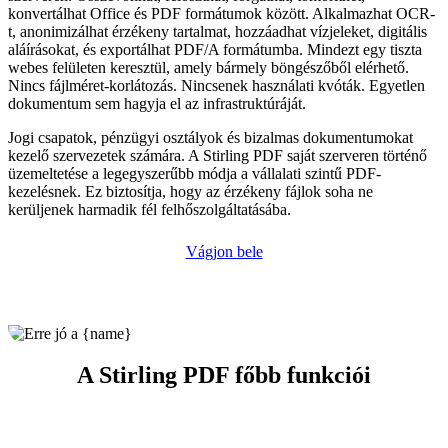
konvertálhat Office és PDF formátumok között. Alkalmazhat OCR-
t, anonimizálhat érzékeny tartalmat, hozzáadhat vízjeleket, digitális
aláírásokat, és exportálhat PDF/A formátumba. Mindezt egy tiszta
webes felületen keresztül, amely bármely böngészőből elérhető.
Nincs fájlméret-korlátozás. Nincsenek használati kvóták. Egyetlen
dokumentum sem hagyja el az infrastruktúráját.
Jogi csapatok, pénzügyi osztályok és bizalmas dokumentumokat
kezelő szervezetek számára. A Stirling PDF saját szerveren történő
üzemeltetése a legegyszerűbb módja a vállalati szintű PDF-
kezelésnek. Ez biztosítja, hogy az érzékeny fájlok soha ne
kerüljenek harmadik fél felhőszolgáltatásába.
Vágjon bele
A Stirling PDF főbb funkciói