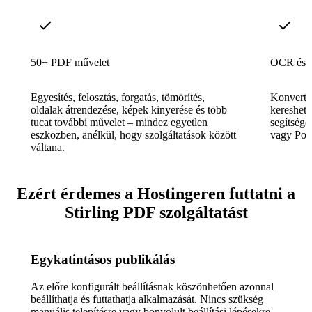
50+ PDF művelet
OCR és k
Egyesítés, felosztás, forgatás, tömörítés,
Konvertá
oldalak átrendezése, képek kinyerése és több
kereshet
tucat további művelet – mindez egyetlen
segítségé
eszközben, anélkül, hogy szolgáltatások között
vagy Pow
váltana.
Ezért érdemes a Hostingeren futtatni a
Stirling PDF szolgáltatást
Egykatintásos publikálás
Az előre konfigurált beállításnak köszönhetően azonnal
beállíthatja és futtathatja alkalmazását. Nincs szükség
manuális telepítésre vagy bonyolult beállítási lépésekre.