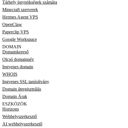
Tárhely ügynökségek számára
Minecraft szerverek
Hermes Agent VPS
OpenClaw
Paperclip VPS
Google Workspace
DOMAIN
Domainkereső
Olcsó domainnév
Ingyenes domain
WHOIS
Ingyenes SSL tanúsítvány
Domain átregisztrálás
Domain Árak
ESZKÖZÖK
Horizons
Webhelyszerkesztő
AI webhelyszerkesztő