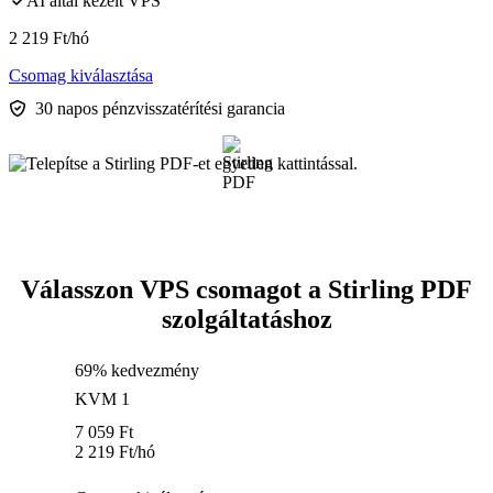
AI által kezelt VPS
2 219
Ft
/hó
Csomag kiválasztása
30 napos pénzvisszatérítési garancia
Válasszon VPS csomagot a Stirling PDF
szolgáltatáshoz
69% kedvezmény
KVM 1
7 059
Ft
2 219
Ft
/hó