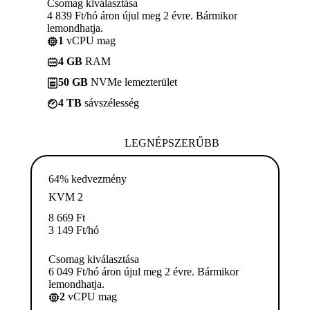
Csomag kiválasztása
4 839 Ft/hó áron újul meg 2 évre. Bármikor
lemondhatja.
1
vCPU mag
4 GB
RAM
50 GB
NVMe lemezterület
4 TB
sávszélesség
LEGNÉPSZERŰBB
64% kedvezmény
KVM 2
8 669
Ft
3 149
Ft
/hó
Csomag kiválasztása
6 049 Ft/hó áron újul meg 2 évre. Bármikor
lemondhatja.
2
vCPU mag