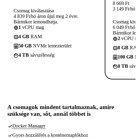
8 669
Ft
3 149
Ft
/hó
Csomag kiválasztása
4 839 Ft/hó áron újul meg 2 évre.
Bármikor lemondhatja.
Csomag kivá
1
vCPU mag
6 049 Ft/hó 
Bármikor le
4 GB
RAM
2
vCPU m
50 GB
NVMe lemezterület
8 GB
RA
4 TB
sávszélesség
100 GB
N
8 TB
sávs
A csomagok
mindent tartalmaznak, amire
szüksége van,
sőt, annál többet is
Docker Manager
Gyors hozzáférés a konténernaplókhoz