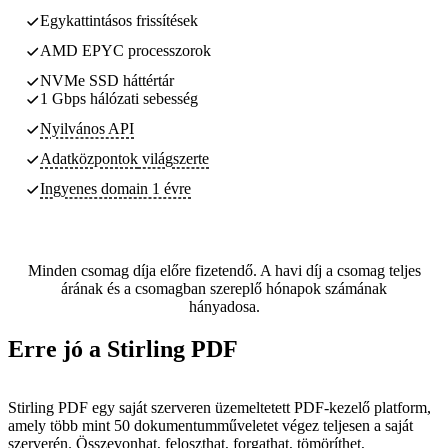
Egykattintásos frissítések
AMD EPYC processzorok
NVMe SSD háttértár
1 Gbps hálózati sebesség
Nyilvános API
Adatközpontok
világszerte
Ingyenes domain 1 évre
Minden csomag díja előre fizetendő. A havi díj a csomag teljes
árának és a csomagban szereplő hónapok számának
hányadosa.
Erre jó a Stirling PDF
Stirling PDF egy saját szerveren üzemeltetett PDF-kezelő platform,
amely több mint 50 dokumentumműveletet végez teljesen a saját
szerverén. Összevonhat, feloszthat, forgathat, tömöríthet,