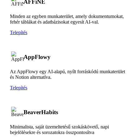
AFFiNE
Minden az egyben munkaterület, amely dokumentumokat,
fehér táblákat és adatbázisokat egyesít AI-val.
Telepítés
AppFlowy
Az AppFlowy egy AI-alapú, nyílt forráskódú munkaterület
és Notion alternatíva.
Telepítés
BeaverHabits
Minimalista, saját üzemeltetésű szokáskövető, napi
bejelölésekre és sorozatokra összpontosítva