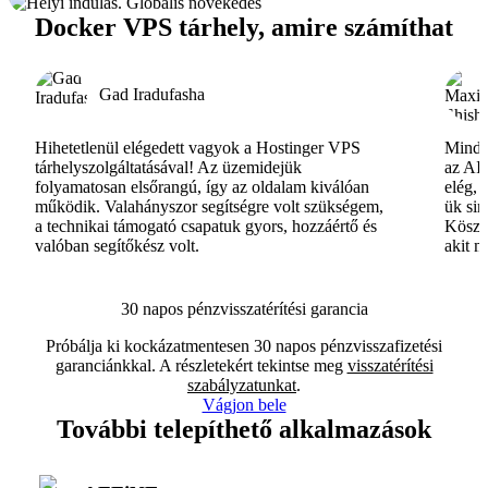
Docker VPS tárhely, amire számíthat
Gad Iradufasha
Hihetetlenül elégedett vagyok a Hostinger VPS
Minde
tárhelyszolgáltatásával! Az üzemidejük
az AI-
folyamatosan elsőrangú, így az oldalam kiválóan
elég, 
működik. Valahányszor segítségre volt szükségem,
ük si
a technikai támogató csapatuk gyors, hozzáértő és
Köszö
valóban segítőkész volt.
akit m
30 napos pénzvisszatérítési garancia
Próbálja ki kockázatmentesen 30 napos pénzvisszafizetési
garanciánkkal. A részletekért tekintse meg
visszatérítési
szabályzatunkat
.
Vágjon bele
További telepíthető alkalmazások