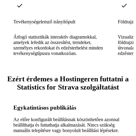
Tevékenységelemző irányítópult
Földrajzi
Átfogó statisztikák interaktív diagramokkal,
Vizualizá
amelyek lefedik az összesítést, trendeket,
földrajzi
személyes rekordokat és edzésterhelést minden
útvonalat
tevékenységtípusra vonatkozóan.
edzésterül
Ezért érdemes a Hostingeren futtatni a
Statistics for Strava szolgáltatást
Egykatintásos publikálás
Az előre konfigurált beállításnak köszönhetően azonnal
beállíthatja és futtathatja alkalmazását. Nincs szükség
manuális telepítésre vagy bonyolult beállítási lépésekre.