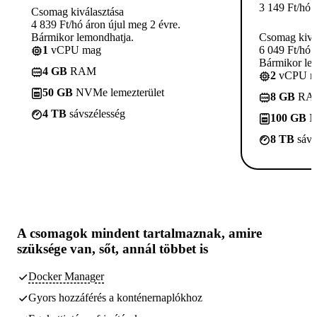
3 149
Ft
/hó
Csomag kiválasztása
4 839 Ft/hó áron újul meg 2 évre.
Bármikor lemondhatja.
Csomag kivá
1
vCPU mag
6 049 Ft/hó 
Bármikor le
4 GB
RAM
2
vCPU m
50 GB
NVMe lemezterület
8 GB
RA
4 TB
sávszélesség
100 GB
N
8 TB
sávs
A csomagok
mindent tartalmaznak, amire
szüksége van,
sőt, annál többet is
Docker Manager
Gyors hozzáférés a konténernaplókhoz