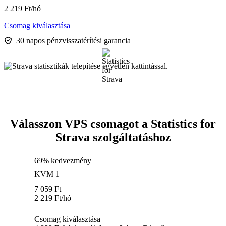
2 219
Ft
/hó
Csomag kiválasztása
30 napos pénzvisszatérítési garancia
Válasszon VPS csomagot a Statistics for
Strava szolgáltatáshoz
69% kedvezmény
KVM 1
7 059
Ft
2 219
Ft
/hó
Csomag kiválasztása