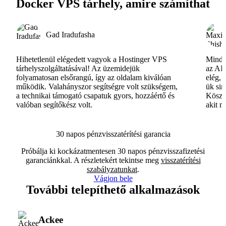
Docker VPS tárhely, amire számíthat
Gad Iradufasha
Hihetetlenül elégedett vagyok a Hostinger VPS
Minde
tárhelyszolgáltatásával! Az üzemidejük
az AI-
folyamatosan elsőrangú, így az oldalam kiválóan
elég, 
működik. Valahányszor segítségre volt szükségem,
ük si
a technikai támogató csapatuk gyors, hozzáértő és
Köszö
valóban segítőkész volt.
akit m
30 napos pénzvisszatérítési garancia
Próbálja ki kockázatmentesen 30 napos pénzvisszafizetési
garanciánkkal. A részletekért tekintse meg
visszatérítési
szabályzatunkat
.
Vágjon bele
További telepíthető alkalmazások
Ackee