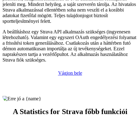
jeleníti meg. Mindezt helyileg, a saját szerverén tárolja. Az hivatalos
Strava alkalmazással ellentétben soha nem veszíti el a korábbi
adatokat fizetőfal mögött. Teljes tulajdonjogot biztosít
sportteljesítményei felett.
A beállításhoz egy Strava API alkalmazás szükséges (ingyenesen
létrehozható). Valamint egy egyszeri OAuth engedélyezési folyamat
a frissítési token generálásához. Csatlakozás után a háttérben futó
démon automatikusan importálja az új tevékenységeket. Ezzel
naprakészen tartja a vezérlőpultot. Az alkalmazás használatához
Strava fiók szükséges.
Vágjon bele
A Statistics for Strava főbb funkciói