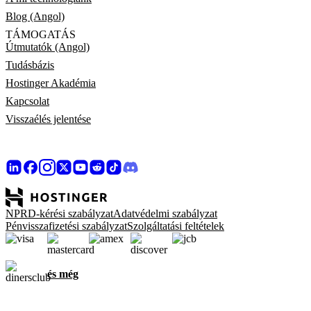
Blog (Angol)
TÁMOGATÁS
Útmutatók (Angol)
Tudásbázis
Hostinger Akadémia
Kapcsolat
Visszaélés jelentése
NPRD-kérési szabályzat
Adatvédelmi szabályzat
Pénvisszafizetési szabályzat
Szolgáltatási feltételek
és még