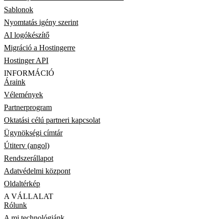
Sablonok
Nyomtatás igény szerint
AI logókészítő
Migráció a Hostingerre
Hostinger API
INFORMÁCIÓ
Áraink
Vélemények
Partnerprogram
Oktatási célú partneri kapcsolat
Ügynökségi címtár
Útiterv (angol)
Rendszerállapot
Adatvédelmi központ
Oldaltérkép
A VÁLLALAT
Rólunk
A mi technológiánk