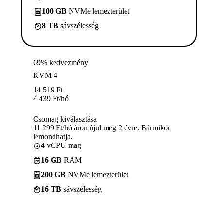
100 GB
NVMe lemezterület
8 TB
sávszélesség
69% kedvezmény
KVM 4
14 519
Ft
4 439
Ft
/hó
Csomag kiválasztása
11 299 Ft/hó áron újul meg 2 évre. Bármikor
lemondhatja.
4
vCPU mag
16 GB
RAM
200 GB
NVMe lemezterület
16 TB
sávszélesség