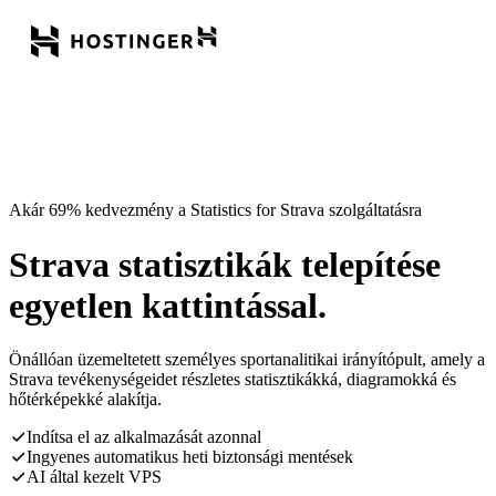
Akár 69% kedvezmény a Statistics for Strava szolgáltatásra
Strava statisztikák telepítése
egyetlen kattintással.
Önállóan üzemeltetett személyes sportanalitikai irányítópult, amely a
Strava tevékenységeidet részletes statisztikákká, diagramokká és
hőtérképekké alakítja.
Indítsa el az alkalmazását azonnal
Ingyenes automatikus heti biztonsági mentések
AI által kezelt VPS