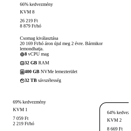
66% kedvezmény
KVM 8
26 219
Ft
8 879
Ft
/hó
Csomag kiválasztása
20 169 Ft/hó áron újul meg 2 évre. Bármikor
lemondhatja.
8
vCPU mag
32 GB
RAM
400 GB
NVMe lemezterület
32 TB
sávszélesség
69% kedvezmény
KVM 1
64% kedvez
7 059
Ft
KVM 2
2 219
Ft
/hó
8 669
Ft