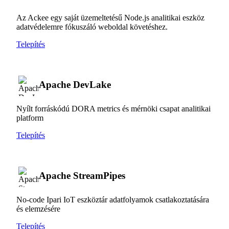
Az Ackee egy saját üzemeltetésű Node.js analitikai eszköz
adatvédelemre fókuszáló weboldal követéshez.
Telepítés
Apache DevLake
Nyílt forráskódú DORA metrics és mérnöki csapat analitikai
platform
Telepítés
Apache StreamPipes
No-code Ipari IoT eszköztár adatfolyamok csatlakoztatására
és elemzésére
Telepítés