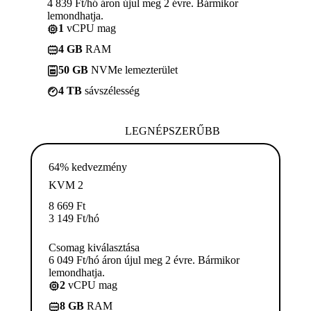
4 839 Ft/hó áron újul meg 2 évre. Bármikor
lemondhatja.
1
vCPU mag
4 GB
RAM
50 GB
NVMe lemezterület
4 TB
sávszélesség
LEGNÉPSZERŰBB
64% kedvezmény
KVM 2
8 669
Ft
3 149
Ft
/hó
Csomag kiválasztása
6 049 Ft/hó áron újul meg 2 évre. Bármikor
lemondhatja.
2
vCPU mag
8 GB
RAM