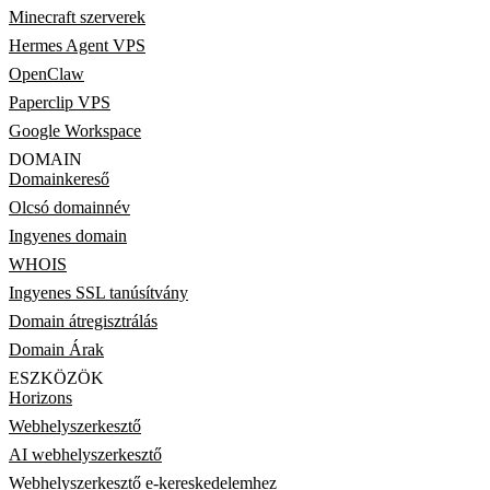
Minecraft szerverek
Hermes Agent VPS
OpenClaw
Paperclip VPS
Google Workspace
DOMAIN
Domainkereső
Olcsó domainnév
Ingyenes domain
WHOIS
Ingyenes SSL tanúsítvány
Domain átregisztrálás
Domain Árak
ESZKÖZÖK
Horizons
Webhelyszerkesztő
AI webhelyszerkesztő
Webhelyszerkesztő e-kereskedelemhez