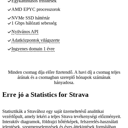
Egykattintásos frissítések
AMD EPYC processzorok
NVMe SSD háttértár
1 Gbps hálózati sebesség
Nyilvános API
Adatközpontok
világszerte
Ingyenes domain 1 évre
Minden csomag díja előre fizetendő. A havi díj a csomag teljes
árának és a csomagban szereplő hónapok számának
hányadosa.
Erre jó a Statistics for Strava
Statisztikák a Stravához egy saját üzemeltetésű analitikai
vezérlőpult, amely lekéri a teljes Strava tevékenységi előzményeit.
Interaktív diagramok, földrajzi hőtérképek, felszerelés-használati
jelentések, szegmenselemzések és éves áttekintések formájában