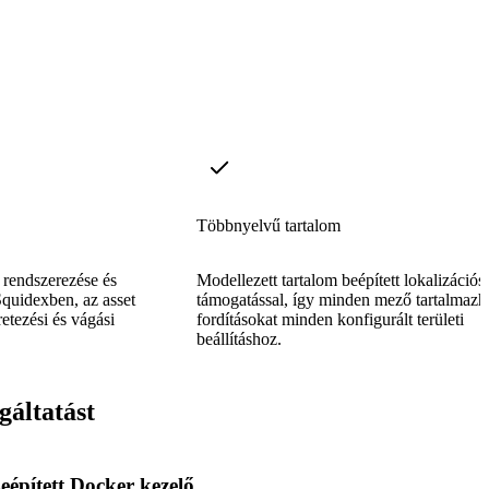
Többnyelvű tartalom
, rendszerezése és
Modellezett tartalom beépített lokalizációs
Squidexben, az asset
támogatással, így minden mező tartalmazh
retezési és vágási
fordításokat minden konfigurált területi
beállításhoz.
gáltatást
eépített Docker kezelő