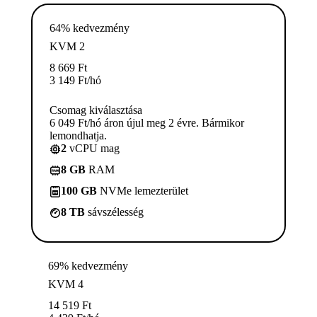
64% kedvezmény
KVM 2
8 669
Ft
3 149
Ft
/hó
Csomag kiválasztása
6 049 Ft/hó áron újul meg 2 évre. Bármikor
lemondhatja.
2
vCPU mag
8 GB
RAM
100 GB
NVMe lemezterület
8 TB
sávszélesség
69% kedvezmény
KVM 4
14 519
Ft