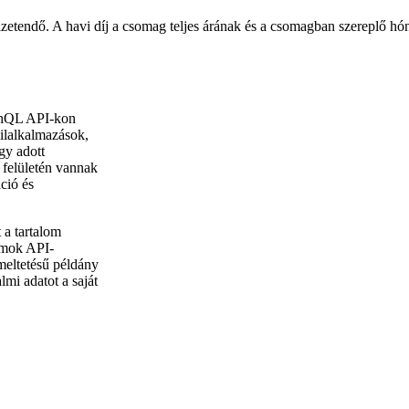
izetendő. A havi díj a csomag teljes árának és a csomagban szereplő 
phQL API-kon
ilalkalmazások,
egy adott
 felületén vannak
ció és
 a tartalom
ormok API-
meltetésű példány
lmi adatot a saját