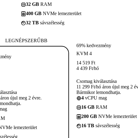
32 GB
RAM
400 GB
NVMe lemezterület
32 TB
sávszélesség
LEGNÉPSZERŰBB
69% kedvezmény
KVM 4
zmény
14 519
Ft
4 439
Ft
/hó
Csomag kiválasztása
11 299 Ft/hó áron újul meg 2 év
lasztása
Bármikor lemondhatja.
 áron újul meg 2 évre.
4
vCPU mag
mondhatja.
16 GB
RAM
mag
200 GB
NVMe lemezterület
AM
16 TB
sávszélesség
VMe lemezterület
szélesség