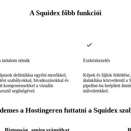
A Squidex főbb funkciói
 tartalom sémák
Eszközkezelés
ípusok definiálása egyéni mezőkkel,
Képek és fájlok feltöltése
tési szabályokkal, hivatkozásokkal és
átalakítása közvetlenül a 
tt komponensekkel a vizuális
pipeline-ba beépített átmé
esztő segítségével.
műveletekkel.
demes a Hostingeren futtatni a Squidex szol
Biztonság, amire számíthat
B