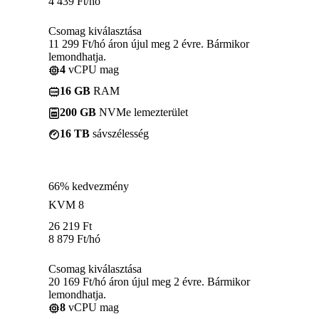
4 439
Ft
/hó
Csomag kiválasztása
11 299 Ft/hó áron újul meg 2 évre. Bármikor
lemondhatja.
4
vCPU mag
16 GB
RAM
200 GB
NVMe lemezterület
16 TB
sávszélesség
66% kedvezmény
KVM 8
26 219
Ft
8 879
Ft
/hó
Csomag kiválasztása
20 169 Ft/hó áron újul meg 2 évre. Bármikor
lemondhatja.
8
vCPU mag