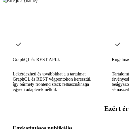
GraphQL és REST API-k
Rugalmas
Lekérdezheti és továbbíthatja a tartalmat
Tartalomt
GraphQL és REST végpontokon keresztül,
érvényesí
így bármely frontend stack felhasználhatja
beágyazo
egyedi adapterek nélkül.
sémaszerk
Ezért ér
Egykatintásos publikálás