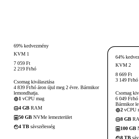
69% kedvezmény
KVM 1
64% kedve
7 059
Ft
KVM 2
2 219
Ft
/hó
8 669
Ft
3 149
Ft
/hó
Csomag kiválasztása
4 839 Ft/hó áron újul meg 2 évre. Bármikor
lemondhatja.
Csomag kivá
1
vCPU mag
6 049 Ft/hó
Bármikor le
4 GB
RAM
2
vCPU 
50 GB
NVMe lemezterület
8 GB
R
4 TB
sávszélesség
100 GB
N
8 TB
sáv