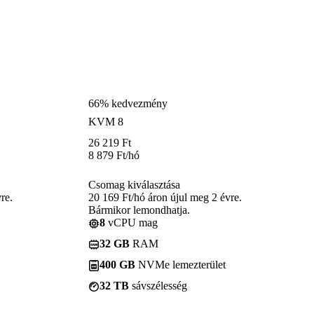
66% kedvezmény
KVM 8
26 219
Ft
8 879
Ft
/hó
Csomag kiválasztása
re.
20 169 Ft/hó áron újul meg 2 évre.
Bármikor lemondhatja.
8
vCPU mag
32 GB
RAM
400 GB
NVMe lemezterület
32 TB
sávszélesség