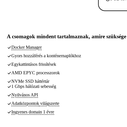
A csomagok
mindent tartalmaznak, amire szüksége
Docker Manager
Gyors hozzáférés a konténernaplókhoz
Egykattintásos frissítések
AMD EPYC processzorok
NVMe SSD háttértár
1 Gbps hálózati sebesség
Nyilvános API
Adatközpontok
világszerte
Ingyenes domain 1 évre