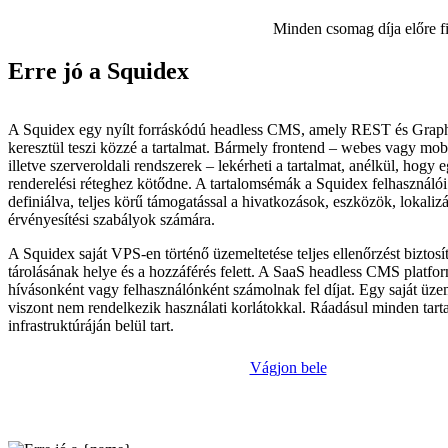
Minden csomag díja előre f
Erre jó a Squidex
A Squidex egy nyílt forráskódú headless CMS, amely REST és Gra
keresztül teszi közzé a tartalmat. Bármely frontend – webes vagy mob
illetve szerveroldali rendszerek – lekérheti a tartalmat, anélkül, hogy 
renderelési réteghez kötődne. A tartalomsémák a Squidex felhasználói
definiálva, teljes körű támogatással a hivatkozások, eszközök, lokalizá
érvényesítési szabályok számára.
A Squidex saját VPS-en történő üzemeltetése teljes ellenőrzést biztosít
tárolásának helye és a hozzáférés felett. A SaaS headless CMS platf
hívásonként vagy felhasználónként számolnak fel díjat. Egy saját üze
viszont nem rendelkezik használati korlátokkal. Ráadásul minden tarta
infrastruktúráján belül tart.
Vágjon bele