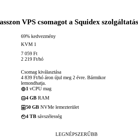
asszon VPS csomagot a Squidex szolgáltatá
69% kedvezmény
KVM 1
7 059
Ft
2 219
Ft
/hó
Csomag kiválasztása
4 839 Ft/hó áron újul meg 2 évre. Bármikor
lemondhatja.
1
vCPU mag
4 GB
RAM
50 GB
NVMe lemezterület
4 TB
sávszélesség
LEGNÉPSZERŰBB