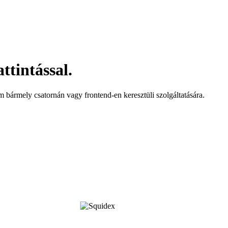
ttintással.
ármely csatornán vagy frontend-en keresztüli szolgáltatására.