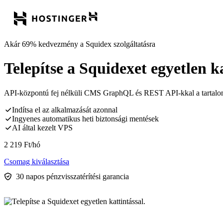
Akár 69% kedvezmény a Squidex szolgáltatásra
Telepítse a Squidexet egyetlen ka
API-központú fej nélküli CMS GraphQL és REST API-kkal a tartalom b
Indítsa el az alkalmazását azonnal
Ingyenes automatikus heti biztonsági mentések
AI által kezelt VPS
2 219
Ft
/hó
Csomag kiválasztása
30 napos pénzvisszatérítési garancia