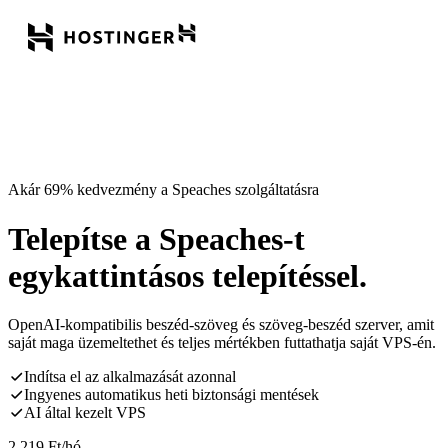
Akár 69% kedvezmény a Speaches szolgáltatásra
Telepítse a Speaches-t
egykattintásos telepítéssel.
OpenAI-kompatibilis beszéd-szöveg és szöveg-beszéd szerver, amit
saját maga üzemeltethet és teljes mértékben futtathatja saját VPS-én.
Indítsa el az alkalmazását azonnal
Ingyenes automatikus heti biztonsági mentések
AI által kezelt VPS
2 219
Ft
/hó