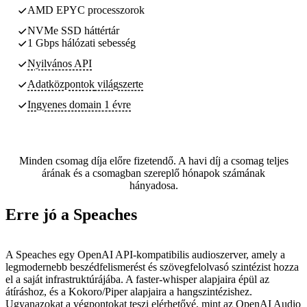
AMD EPYC processzorok
NVMe SSD háttértár
1 Gbps hálózati sebesség
Nyilvános API
Adatközpontok
világszerte
Ingyenes domain 1 évre
Minden csomag díja előre fizetendő. A havi díj a csomag teljes
árának és a csomagban szereplő hónapok számának
hányadosa.
Erre jó a Speaches
A Speaches egy OpenAI API-kompatibilis audioszerver, amely a
legmodernebb beszédfelismerést és szövegfelolvasó szintézist hozza
el a saját infrastruktúrájába. A faster-whisper alapjaira épül az
átíráshoz, és a Kokoro/Piper alapjaira a hangszintézishez.
Ugyanazokat a végpontokat teszi elérhetővé, mint az OpenAI Audio