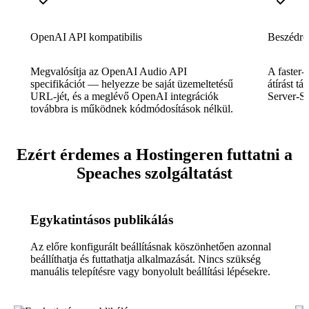
OpenAI API kompatibilis
Beszédről
Megvalósítja az OpenAI Audio API
A faster-
specifikációt — helyezze be saját üzemeltetésű
átírást t
URL-jét, és a meglévő OpenAI integrációk
Server-Se
továbbra is működnek kódmódosítások nélkül.
Ezért érdemes a Hostingeren futtatni a
Speaches szolgáltatást
Egykatintásos publikálás
Az előre konfigurált beállításnak köszönhetően azonnal
beállíthatja és futtathatja alkalmazását. Nincs szükség
manuális telepítésre vagy bonyolult beállítási lépésekre.