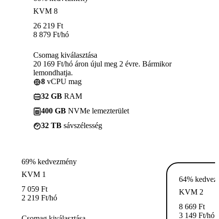
KVM 8
26 219
Ft
8 879
Ft
/hó
Csomag kiválasztása
20 169 Ft/hó áron újul meg 2 évre. Bármikor
lemondhatja.
8
vCPU mag
32 GB
RAM
400 GB
NVMe lemezterület
32 TB
sávszélesség
69% kedvezmény
KVM 1
64% kedvez
7 059
Ft
KVM 2
2 219
Ft
/hó
8 669
Ft
3 149
Ft
/hó
Csomag kiválasztása