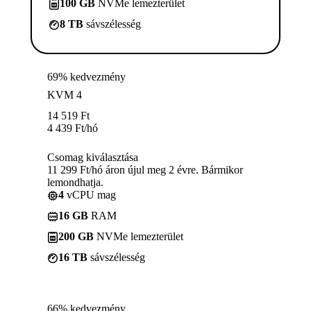
100 GB
NVMe lemezterület
8 TB
sávszélesség
69% kedvezmény
KVM 4
14 519
Ft
4 439
Ft
/hó
Csomag kiválasztása
11 299 Ft/hó áron újul meg 2 évre. Bármikor
lemondhatja.
4
vCPU mag
16 GB
RAM
200 GB
NVMe lemezterület
16 TB
sávszélesség
66% kedvezmény