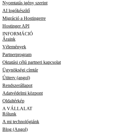
Nyomtatás igény szerint
AI logókészítő
Migráció a Hostingerre
Hostinger API
INFORMÁCIÓ
Áraink
Vélemények
Partnerprogram
Oktatási célú partneri kapcsolat
Ügynökségi címtár
Útiterv (angol)
Rendszerállapot
Adatvédelmi központ
Oldaltérkép
A VÁLLALAT
Rólunk
A mi technológiánk
Blog (Angol)