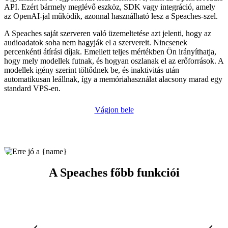
API. Ezért bármely meglévő eszköz, SDK vagy integráció, amely
az OpenAI-jal működik, azonnal használható lesz a Speaches-szel.
A Speaches saját szerveren való üzemeltetése azt jelenti, hogy az
audioadatok soha nem hagyják el a szervereit. Nincsenek
percenkénti átírási díjak. Emellett teljes mértékben Ön irányíthatja,
hogy mely modellek futnak, és hogyan oszlanak el az erőforrások. A
modellek igény szerint töltődnek be, és inaktivitás után
automatikusan leállnak, így a memóriahasználat alacsony marad egy
standard VPS-en.
Vágjon bele
A Speaches főbb funkciói