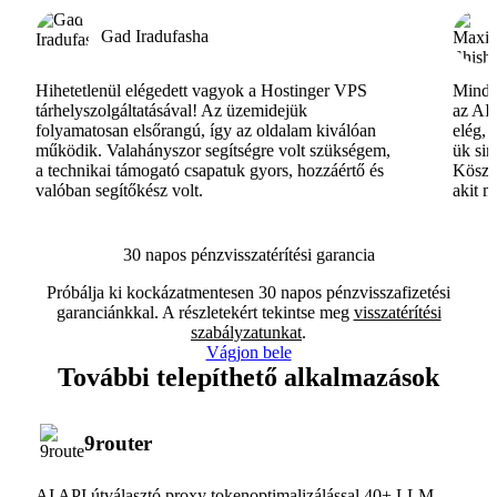
Gad Iradufasha
Hihetetlenül elégedett vagyok a Hostinger VPS
Minde
tárhelyszolgáltatásával! Az üzemidejük
az AI-
folyamatosan elsőrangú, így az oldalam kiválóan
elég, 
működik. Valahányszor segítségre volt szükségem,
ük si
a technikai támogató csapatuk gyors, hozzáértő és
Köszö
valóban segítőkész volt.
akit m
30 napos pénzvisszatérítési garancia
Próbálja ki kockázatmentesen 30 napos pénzvisszafizetési
garanciánkkal. A részletekért tekintse meg
visszatérítési
szabályzatunkat
.
Vágjon bele
További telepíthető alkalmazások
9router
AI API útválasztó proxy tokenoptimalizálással 40+ LLM