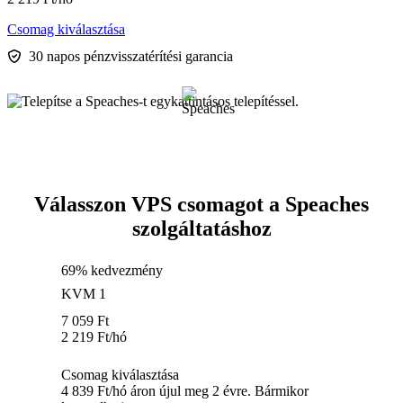
Csomag kiválasztása
30 napos pénzvisszatérítési garancia
Válasszon VPS csomagot a Speaches
szolgáltatáshoz
69% kedvezmény
KVM 1
7 059
Ft
2 219
Ft
/hó
Csomag kiválasztása
4 839 Ft/hó áron újul meg 2 évre. Bármikor