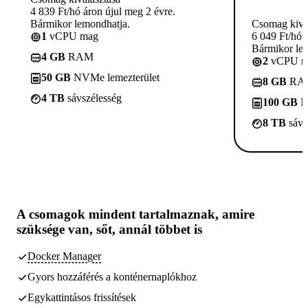
4 839 Ft/hó áron újul meg 2 évre.
Bármikor lemondhatja.
Csomag kivá
1
vCPU mag
6 049 Ft/hó 
Bármikor le
4 GB
RAM
2
vCPU m
50 GB
NVMe lemezterület
8 GB
RA
4 TB
sávszélesség
100 GB
N
8 TB
sávs
A csomagok
mindent tartalmaznak, amire
szüksége van,
sőt, annál többet is
Docker Manager
Gyors hozzáférés a konténernaplókhoz
Egykattintásos frissítések