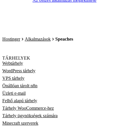
Az összes alkalmazás megtekintése
Hostinger
Alkalmazások
Speaches
TÁRHELYEK
Webtárhely
WordPress tárhely
VPS tárhely
Önállóan tárolt n8n
Üzleti e-mail
Felhő alapú tárhely
Tárhely WooCommerce-hez
Tárhely ügynökségek számára
Minecraft szerverek