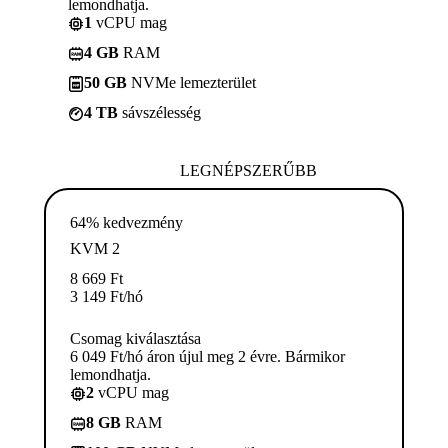
lemondhatja.
1
vCPU mag
4 GB
RAM
50 GB
NVMe lemezterület
4 TB
sávszélesség
LEGNÉPSZERŰBB
64% kedvezmény
KVM 2
8 669
Ft
3 149
Ft
/hó
Csomag kiválasztása
6 049 Ft/hó áron újul meg 2 évre. Bármikor
lemondhatja.
2
vCPU mag
8 GB
RAM