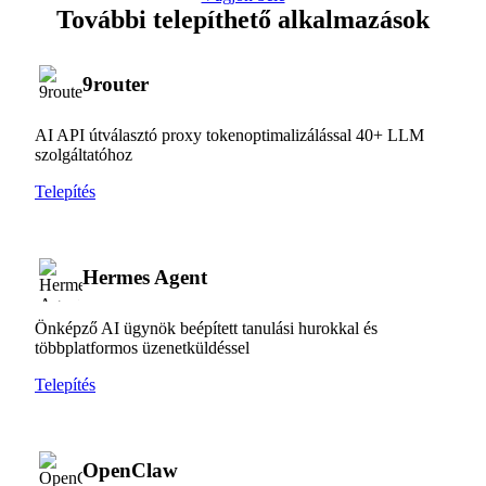
További telepíthető alkalmazások
9router
AI API útválasztó proxy tokenoptimalizálással 40+ LLM
szolgáltatóhoz
Telepítés
Hermes Agent
Önképző AI ügynök beépített tanulási hurokkal és
többplatformos üzenetküldéssel
Telepítés
OpenClaw