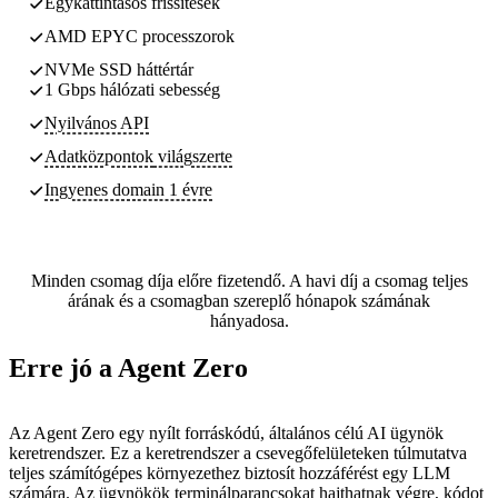
Egykattintásos frissítések
AMD EPYC processzorok
NVMe SSD háttértár
1 Gbps hálózati sebesség
Nyilvános API
Adatközpontok
világszerte
Ingyenes domain 1 évre
Minden csomag díja előre fizetendő. A havi díj a csomag teljes
árának és a csomagban szereplő hónapok számának
hányadosa.
Erre jó a Agent Zero
Az Agent Zero egy nyílt forráskódú, általános célú AI ügynök
keretrendszer. Ez a keretrendszer a csevegőfelületeken túlmutatva
teljes számítógépes környezethez biztosít hozzáférést egy LLM
számára. Az ügynökök terminálparancsokat hajthatnak végre, kódot