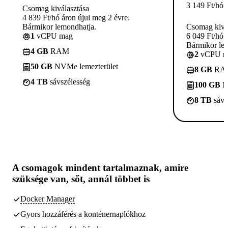
3 149
Ft
/hó
Csomag kiválasztása
4 839 Ft/hó áron újul meg 2 évre.
Bármikor lemondhatja.
Csomag kivá
1
vCPU mag
6 049 Ft/hó 
Bármikor le
4 GB
RAM
2
vCPU m
50 GB
NVMe lemezterület
8 GB
RA
4 TB
sávszélesség
100 GB
N
8 TB
sávs
A csomagok
mindent tartalmaznak, amire
szüksége van,
sőt, annál többet is
Docker Manager
Gyors hozzáférés a konténernaplókhoz