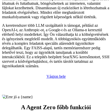
írhatnak és futtathatnak, böngészhetnek az interneten, valamint
fájlokat kezelhetnek. Dinamikusan új eszközöket is létrehozhatnak a
feladatok elvégzéséhez. Mindez előre meghatározott
munkafolyamatok vagy rögzített képességek nélkül történik.
A keretrendszer több LLM szolgáltatót is támogat, például az
OpenAI-t, az Anthropic-ot, a Google-t és az Ollama-n keresztül
elérhető helyi modelleket. Így Ön választhatja ki a költségvetésének
és igényeinek megfelelő modellt. A többügynökös együttműködés
révén a komplex feladatok speciális alárendelt ügynökökre
delegálhatók. Egy FAISS-alapú, tartós memóriarendszer pedig
lehetővé teszi, hogy az ügynökök tanuljanak a korábbi
interakciókból. Ez a telepítés beépített SearXNG keresőmotort, SSH
szervert a kódvégrehajtáshoz, és tartós tárolót tartalmaz az
ügynökadatok számára.
Vágjon bele
A Agent Zero főbb funkciói