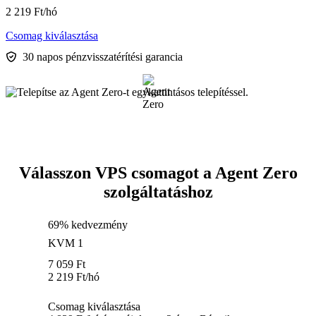
2 219
Ft
/hó
Csomag kiválasztása
30 napos pénzvisszatérítési garancia
Válasszon VPS csomagot a Agent Zero
szolgáltatáshoz
69% kedvezmény
KVM 1
7 059
Ft
2 219
Ft
/hó
Csomag kiválasztása