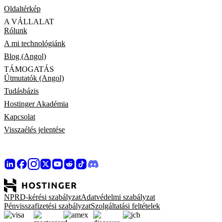
Oldaltérkép
A VÁLLALAT
Rólunk
A mi technológiánk
Blog (Angol)
TÁMOGATÁS
Útmutatók (Angol)
Tudásbázis
Hostinger Akadémia
Kapcsolat
Visszaélés jelentése
NPRD-kérési szabályzat
Adatvédelmi szabályzat
Pénvisszafizetési szabályzat
Szolgáltatási feltételek