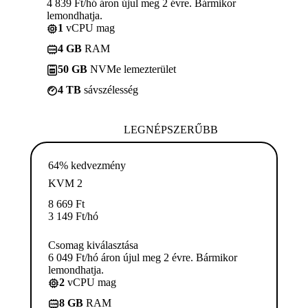
4 839 Ft/hó áron újul meg 2 évre. Bármikor
lemondhatja.
1
vCPU mag
4 GB
RAM
50 GB
NVMe lemezterület
4 TB
sávszélesség
LEGNÉPSZERŰBB
64% kedvezmény
KVM 2
8 669
Ft
3 149
Ft
/hó
Csomag kiválasztása
6 049 Ft/hó áron újul meg 2 évre. Bármikor
lemondhatja.
2
vCPU mag
8 GB
RAM