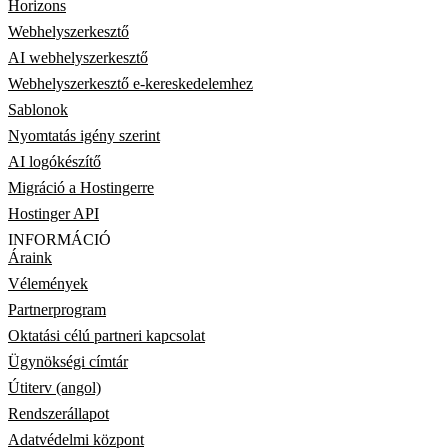
Horizons
Webhelyszerkesztő
AI webhelyszerkesztő
Webhelyszerkesztő e-kereskedelemhez
Sablonok
Nyomtatás igény szerint
AI logókészítő
Migráció a Hostingerre
Hostinger API
INFORMÁCIÓ
Áraink
Vélemények
Partnerprogram
Oktatási célú partneri kapcsolat
Ügynökségi címtár
Útiterv (angol)
Rendszerállapot
Adatvédelmi központ