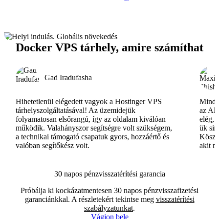
Docker VPS tárhely, amire számíthat
Gad Iradufasha
Hihetetlenül elégedett vagyok a Hostinger VPS
Minde
tárhelyszolgáltatásával! Az üzemidejük
az AI-
folyamatosan elsőrangú, így az oldalam kiválóan
elég, 
működik. Valahányszor segítségre volt szükségem,
ük si
a technikai támogató csapatuk gyors, hozzáértő és
Köszö
valóban segítőkész volt.
akit m
30 napos pénzvisszatérítési garancia
Próbálja ki kockázatmentesen 30 napos pénzvisszafizetési
garanciánkkal. A részletekért tekintse meg
visszatérítési
szabályzatunkat
.
Vágjon bele