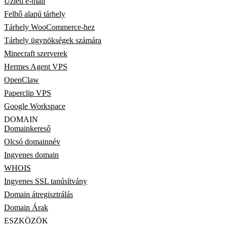
Üzleti e-mail
Felhő alapú tárhely
Tárhely WooCommerce-hez
Tárhely ügynökségek számára
Minecraft szerverek
Hermes Agent VPS
OpenClaw
Paperclip VPS
Google Workspace
DOMAIN
Domainkereső
Olcsó domainnév
Ingyenes domain
WHOIS
Ingyenes SSL tanúsítvány
Domain átregisztrálás
Domain Árak
ESZKÖZÖK