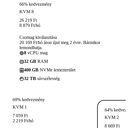
66% kedvezmény
KVM 8
26 219
Ft
8 879
Ft
/hó
Csomag kiválasztása
20 169 Ft/hó áron újul meg 2 évre. Bármikor
lemondhatja.
8
vCPU mag
32 GB
RAM
400 GB
NVMe lemezterület
32 TB
sávszélesség
69% kedvezmény
KVM 1
64% kedvez
7 059
Ft
KVM 2
2 219
Ft
/hó
8 669
Ft