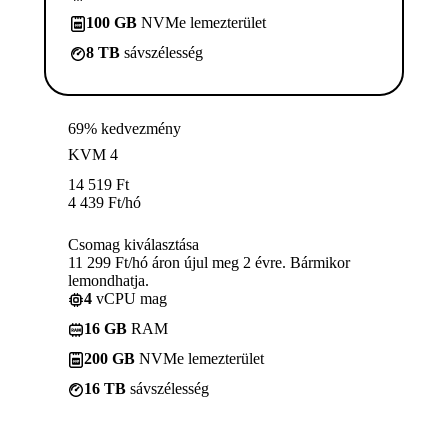
100 GB
NVMe lemezterület
8 TB
sávszélesség
69% kedvezmény
KVM 4
14 519
Ft
4 439
Ft
/hó
Csomag kiválasztása
11 299 Ft/hó áron újul meg 2 évre. Bármikor
lemondhatja.
4
vCPU mag
16 GB
RAM
200 GB
NVMe lemezterület
16 TB
sávszélesség