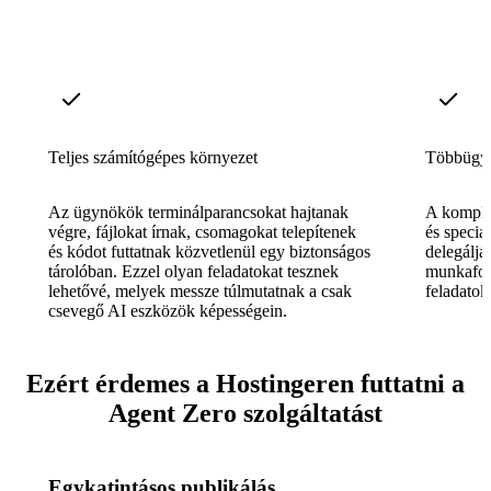
Teljes számítógépes környezet
Többügy
Az ügynökök terminálparancsokat hajtanak
A komplex
végre, fájlokat írnak, csomagokat telepítenek
és specia
és kódot futtatnak közvetlenül egy biztonságos
delegáljá
tárolóban. Ezzel olyan feladatokat tesznek
munkafol
lehetővé, melyek messze túlmutatnak a csak
feladatok
csevegő AI eszközök képességein.
Ezért érdemes a Hostingeren futtatni a
Agent Zero szolgáltatást
Egykatintásos publikálás