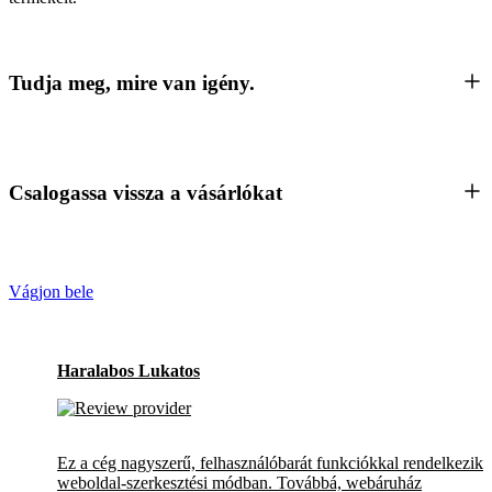
Tudja meg, mire van igény.
Csalogassa vissza a vásárlókat
Vágjon bele
Haralabos Lukatos
Ez a cég nagyszerű, felhasználóbarát funkciókkal rendelkezik 
weboldal-szerkesztési módban. Továbbá, webáruház