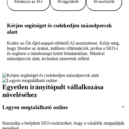
Kérdezze az AI-t
AI-ügynökök
AI-eszközök
Kérjen segítséget és cselekedjen másodpercek
alatt
Kodee az Ön éjjel-nappal elérhető AI asszisztense. Kérje meg,
hogy frissítse az árakat, indítson villámakciót, javítsa a SEO-t
és segítsen a mindennapi üzleti feladatokban. Mindezt
másodpercek alatt, technikai ismeretek nélkül.
Egyetlen irányítópult vállalkozása
növeléséhez
Legyen megtalálható online
Használja a beépített SEO-eszközöket, hogy a vásárlók megtalálják
termékeit.