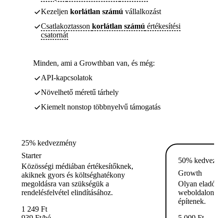
Kezeljen
korlátlan számú
vállalkozást
Csatlakoztasson
korlátlan számú
értékesítési
csatornát
Minden, ami a Growthban van, és még:
API-kapcsolatok
Növelhető méretű tárhely
Kiemelt nonstop többnyelvű támogatás
25% kedvezmény
Starter
50% kedvez
Közösségi médiában értékesítőknek,
Growth
akiknek gyors és költséghatékony
megoldásra van szükségük a
Olyan eladók
rendelésfelvétel elindításához.
weboldalon á
építenek.
1 249
Ft
939
Ft
/hó
5 009
Ft