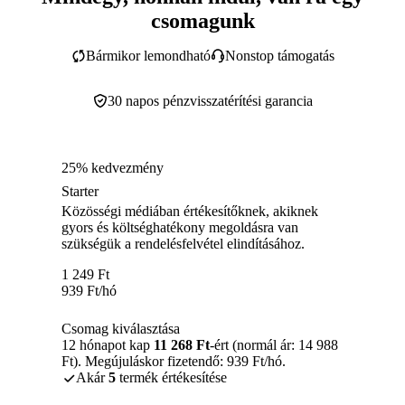
csomagunk
Bármikor lemondható
Nonstop támogatás
30 napos pénzvisszatérítési garancia
25% kedvezmény
Starter
Közösségi médiában értékesítőknek, akiknek
gyors és költséghatékony megoldásra van
szükségük a rendelésfelvétel elindításához.
1 249
Ft
939
Ft
/hó
Csomag kiválasztása
12 hónapot kap
11 268 Ft
-ért (normál ár: 14 988
Ft). Megújuláskor fizetendő: 939 Ft/hó.
Akár
5
termék értékesítése