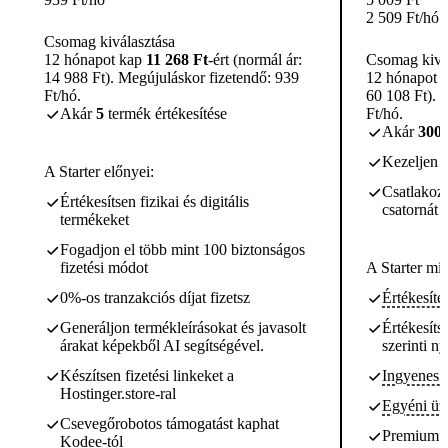
2 509
Ft
/hó
Csomag kiválasztása
12 hónapot kap
11 268 Ft
-ért (normál ár:
Csomag kivá
14 988 Ft). Megújuláskor fizetendő: 939
12 hónapot 
Ft/hó.
60 108 Ft). 
Akár
5
termék értékesítése
Ft/hó.
Akár
300
Kezeljen 
A Starter előnyei:
Csatlakoz
Értékesítsen fizikai és digitális
csatornát 
termékeket
Fogadjon el több mint 100 biztonságos
fizetési módot
A Starter mi
0%-os tranzakciós díjat fizetsz
Értékesíté
Generáljon termékleírásokat és javasolt
Értékesíts
árakat képekből AI segítségével.
szerinti n
Készítsen fizetési linkeket a
Ingyenes 
Hostinger.store-ral
Egyéni üzl
Csevegőrobotos támogatást kaphat
Premium t
Kodee-tól