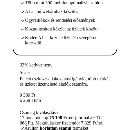
Több mint 300 mobilra optimalizált sablon
AI-alapú webáruház-készítés
Ügyfélfiókok és rendelési előzmények
Központosított készlet az üzletek között
Kodee AI — kezelje üzletét csevegésen
keresztül
33% kedvezmény
Scale
Fejlett eszközcsatlakoztatást igénylő, több márkát
és üzletet üzemeltető eladók számára.
9 389
Ft
6 259
Ft
/hó
Csomag kiválasztása
12 hónapot kap
75 108 Ft
-ért (normál ár: 112
668 Ft). Megújuláskor fizetendő: 7 829 Ft/hó.
Áruljon
korlátlan számú
terméket