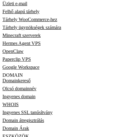
Üzleti e-mail
Felhő alapú tárhely
Tárhely WooCommerce-hez
Tárhely ügynökségek számára
Minecraft szerverek
Hermes Agent VPS
OpenClaw
Paperclip VPS
Google Workspace
DOMAIN
Domainkereső
Olcsó domainnév
Ingyenes domain
WHOIS
Ingyenes SSL tanúsítvány
Domain átregisztrálás
Domain Árak
ESZKÖZÖK