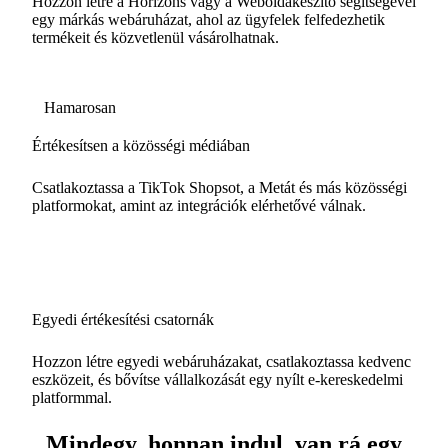
Hozzon létre a Horizons vagy a Weboldakészítő segítségével
egy márkás webáruházat, ahol az ügyfelek felfedezhetik
termékeit és közvetlenül vásárolhatnak.
Hamarosan
Értékesítsen a közösségi médiában
Csatlakoztassa a TikTok Shopsot, a Metát és más közösségi
platformokat, amint az integrációk elérhetővé válnak.
Egyedi értékesítési csatornák
Hozzon létre egyedi webáruházakat, csatlakoztassa kedvenc
eszközeit, és bővítse vállalkozását egy nyílt e-kereskedelmi
platformmal.
Mindegy, honnan indul, van rá egy