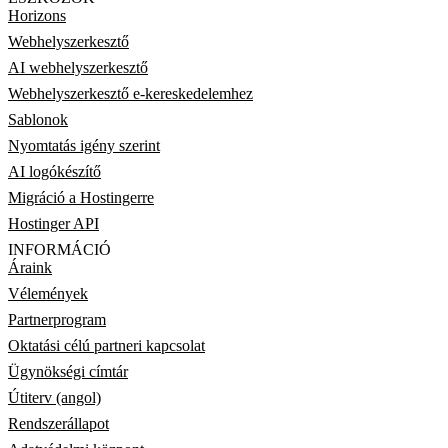
Horizons
Webhelyszerkesztő
AI webhelyszerkesztő
Webhelyszerkesztő e-kereskedelemhez
Sablonok
Nyomtatás igény szerint
AI logókészítő
Migráció a Hostingerre
Hostinger API
INFORMÁCIÓ
Áraink
Vélemények
Partnerprogram
Oktatási célú partneri kapcsolat
Ügynökségi címtár
Útiterv (angol)
Rendszerállapot