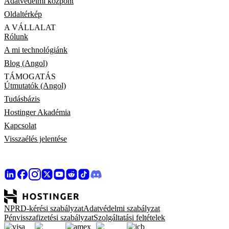
Adatvédelmi központ
Oldaltérkép
A VÁLLALAT
Rólunk
A mi technológiánk
Blog (Angol)
TÁMOGATÁS
Útmutatók (Angol)
Tudásbázis
Hostinger Akadémia
Kapcsolat
Visszaélés jelentése
NPRD-kérési szabályzat
Adatvédelmi szabályzat
Pénvisszafizetési szabályzat
Szolgáltatási feltételek