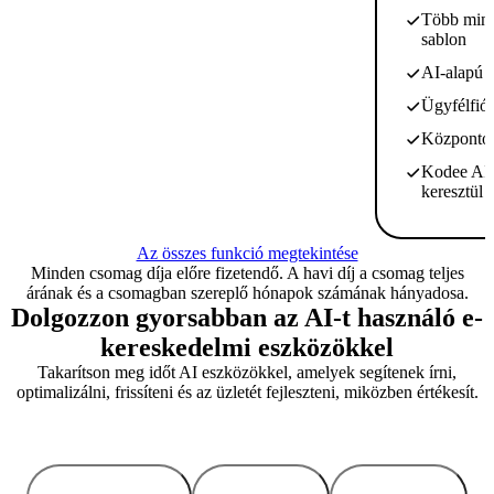
Több mint 
sablon
AI-alapú 
Ügyfélfió
Központosí
Kodee AI 
keresztül
Az összes funkció megtekintése
Minden csomag díja előre fizetendő. A havi díj a csomag teljes
árának és a csomagban szereplő hónapok számának hányadosa.
Dolgozzon gyorsabban az AI-t használó e-
kereskedelmi eszközökkel
Takarítson meg időt AI eszközökkel, amelyek segítenek írni,
optimalizálni, frissíteni és az üzletét fejleszteni, miközben értékesít.