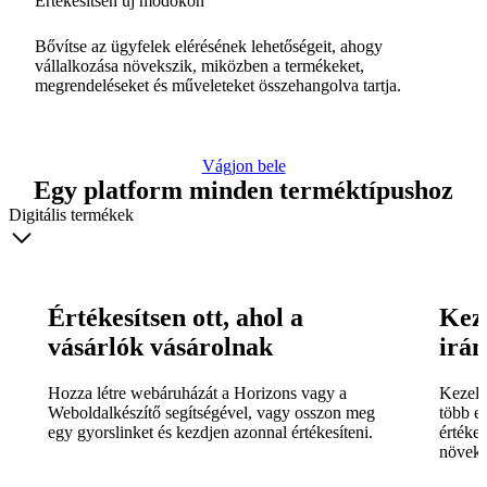
Értékesítsen új módokon
Bővítse az ügyfelek elérésének lehetőségeit, ahogy
vállalkozása növekszik, miközben a termékeket,
megrendeléseket és műveleteket összehangolva tartja.
Vágjon bele
Egy platform minden terméktípushoz
Digitális termékek
Értékesítsen ott, ahol a
Kez
vásárlók vásárolnak
irán
Hozza létre webáruházát a Horizons vagy a
Kezelj
Weboldalkészítő segítségével, vagy osszon meg
több e-
egy gyorslinket és kezdjen azonnal értékesíteni.
értékes
növeks