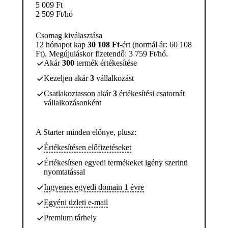
5 009
Ft
2 509
Ft
/hó
Csomag kiválasztása
12 hónapot kap
30 108 Ft
-ért (normál ár: 60 108
Ft). Megújuláskor fizetendő: 3 759 Ft/hó.
Akár
300
termék értékesítése
Kezeljen akár
3
vállalkozást
Csatlakoztasson akár
3
értékesítési csatornát
vállalkozásonként
A Starter minden előnye, plusz:
Értékesítésen előfizetéseket
Értékesítsen egyedi termékeket igény szerinti
nyomtatással
Ingyenes egyedi domain 1 évre
Egyéni üzleti e-mail
Premium tárhely