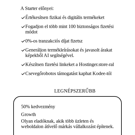
A Starter előnyei:
Értékesítsen fizikai és digitális termékeket
Fogadjon el több mint 100 biztonságos fizetési
módot
0%-os tranzakciós díjat fizetsz
Generáljon termékleírásokat és javasolt árakat
képekből AI segítségével.
Készítsen fizetési linkeket a Hostinger.store-ral
Csevegőrobotos támogatást kaphat Kodee-tól
LEGNÉPSZERŰBB
50% kedvezmény
Growth
Olyan eladóknak, akik több üzleten és
weboldalon átívelő márkás vállalkozást építenek.