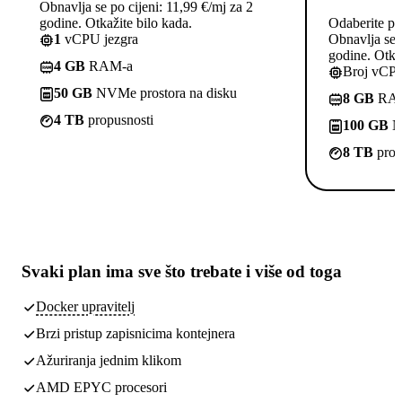
Obnavlja se po cijeni: 11,99 €/mj za 2
godine. Otkažite bilo kada.
Odaberite pl
1
vCPU jezgra
Obnavlja se p
godine. Otkaž
4 GB
RAM-a
Broj vCPU
50 GB
NVMe prostora na disku
8 GB
RA
4 TB
propusnosti
100 GB
NV
8 TB
prop
Svaki plan ima
sve što trebate
i više od toga
Docker upravitelj
Brzi pristup zapisnicima kontejnera
Ažuriranja jednim klikom
AMD EPYC procesori