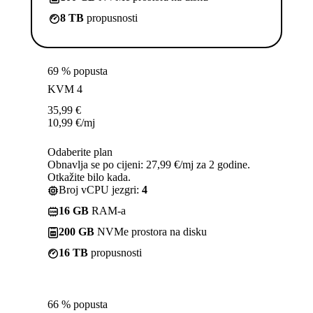
8 TB
propusnosti
69 % popusta
KVM 4
35,99
€
10,99
€
/mj
Odaberite plan
Obnavlja se po cijeni: 27,99 €/mj za 2 godine.
Otkažite bilo kada.
Broj vCPU jezgri:
4
16 GB
RAM-a
200 GB
NVMe prostora na disku
16 TB
propusnosti
66 % popusta