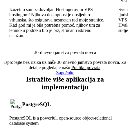
Izuzetno sam zadovoljan Hostingerovim VPS
Sve id
hostingom! Njihova dostupnost je dosljedno
ljudsk
vrhunska, što osigurava nesmetan rad moje stranice.
VPS im
Kad god mi je bila potrebna pomoć, njihov tim za
Hvala 
tehničku podršku bio je brz, stručan i iskreno
sudjel
uslužan.
30-dnevno jamstvo povrata novca
Isprobajte bez rizika uz naše 30-dnevno jamstvo povrata novca. Za
detalje pogledajte našu
Politiku povrata
.
Započnite
Istražite više aplikacija za
implementaciju
PostgreSQL
PostgreSQL is a powerful, open-source object-relational
database system