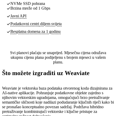
NVMe SSD pohrana
Brzina mreže od 1 Gbps
Javni API
Podatkovni centri
diljem svijeta
Besplatna domena za 1 godinu
Svi planovi plaćaju se unaprijed. Mjesečna cijena odražava
ukupnu cijenu plana podijeljenu s brojem mjeseci u vašem
planu.
Što možete izgraditi uz Weaviate
Weaviate je vektorska baza podataka otvorenog koda dizajnirana za
AI-native aplikacije. Pohranjuje podatkovne objekte zajedno s
njihovim vektorskim ugradnjama, omogućujući brzo pretraživanje
semantičke sličnosti koje nadilazi podudaranje ključnih riječi kako bi
se pronašao konceptualno povezan sadržaj. Podržava hibridno
pretraživanje kombinirajući vektorske i ključne pristupe za