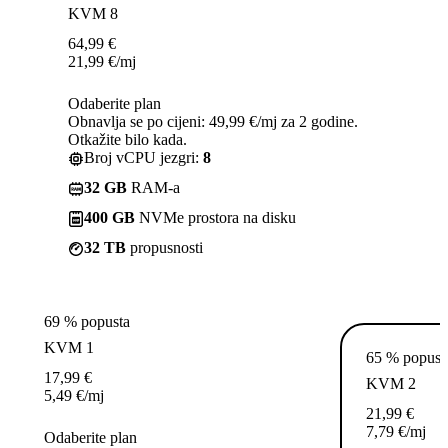
KVM 8
64,99
€
21,99
€
/mj
Odaberite plan
Obnavlja se po cijeni: 49,99 €/mj za 2 godine.
Otkažite bilo kada.
Broj vCPU jezgri:
8
32 GB
RAM-a
400 GB
NVMe prostora na disku
32 TB
propusnosti
69 % popusta
KVM 1
65 % popust
17,99
€
KVM 2
5,49
€
/mj
21,99
€
7,79
€
/mj
Odaberite plan