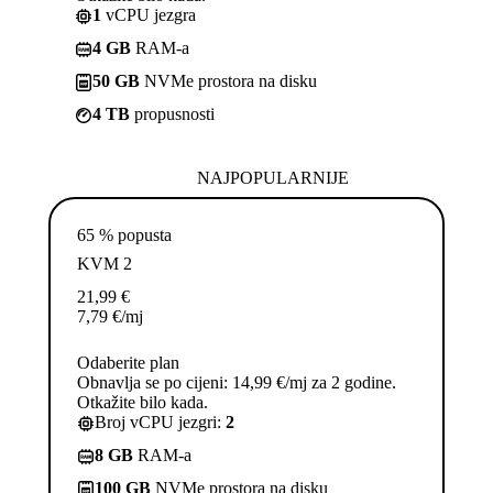
1
vCPU jezgra
4 GB
RAM-a
50 GB
NVMe prostora na disku
4 TB
propusnosti
NAJPOPULARNIJE
65 % popusta
KVM 2
21,99
€
7,79
€
/mj
Odaberite plan
Obnavlja se po cijeni: 14,99 €/mj za 2 godine.
Otkažite bilo kada.
Broj vCPU jezgri:
2
8 GB
RAM-a
100 GB
NVMe prostora na disku