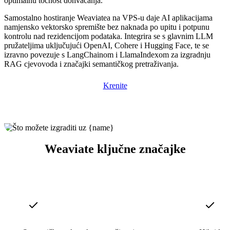
optimalnu točnost dohvaćanja.
Samostalno hostiranje Weaviatea na VPS-u daje AI aplikacijama
namjensko vektorsko spremište bez naknada po upitu i potpunu
kontrolu nad rezidencijom podataka. Integrira se s glavnim LLM
pružateljima uključujući OpenAI, Cohere i Hugging Face, te se
izravno povezuje s LangChainom i LlamaIndexom za izgradnju
RAG cjevovoda i značajki semantičkog pretraživanja.
Krenite
Weaviate ključne značajke