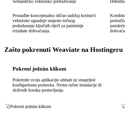
Semantičko vektorsko pretraživanje
Hibridna 
Pronađite konceptualno sličan sadržaj koristeći
Kombinira
vektorske ugradnje umjesto točnog
pretraživ
podudaranja ključnih riječi za pametnije
ponderira
rezultate dohvaćanja.
dohvaćan
Zašto pokrenuti Weaviate na Hostingeru
Pokreni jednim klikom
Pokrenite svoju aplikaciju odmah uz unaprijed
konfiguriranu postavku. Nema ručne instalacije ili
složenih koraka postavljanja.