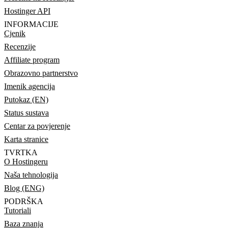
Hostinger API
INFORMACIJE
Cjenik
Recenzije
Affiliate program
Obrazovno partnerstvo
Imenik agencija
Putokaz (EN)
Status sustava
Centar za povjerenje
Karta stranice
TVRTKA
O Hostingeru
Naša tehnologija
Blog (ENG)
PODRŠKA
Tutoriali
Baza znanja