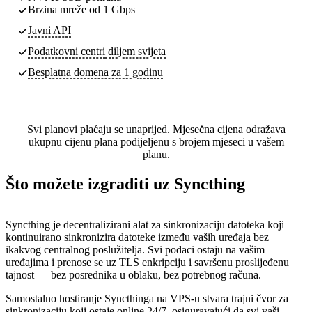
Brzina mreže od 1 Gbps
Javni API
Podatkovni centri
diljem svijeta
Besplatna domena za 1 godinu
Svi planovi plaćaju se unaprijed. Mjesečna cijena odražava
ukupnu cijenu plana podijeljenu s brojem mjeseci u vašem
planu.
Što možete izgraditi uz Syncthing
Syncthing je decentralizirani alat za sinkronizaciju datoteka koji
kontinuirano sinkronizira datoteke između vaših uređaja bez
ikakvog centralnog poslužitelja. Svi podaci ostaju na vašim
uređajima i prenose se uz TLS enkripciju i savršenu proslijeđenu
tajnost — bez posrednika u oblaku, bez potrebnog računa.
Samostalno hostiranje Syncthinga na VPS-u stvara trajni čvor za
sinkronizaciju koji ostaje online 24/7, osiguravajući da svi vaši