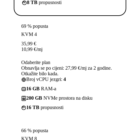
8 TB
propusnosti
69 % popusta
KVM 4
35,99
€
10,99
€
/mj
Odaberite plan
Obnavlja se po cijeni: 27,99 €/mj za 2 godine.
Otkažite bilo kada.
Broj vCPU jezgri:
4
16 GB
RAM-a
200 GB
NVMe prostora na disku
16 TB
propusnosti
66 % popusta
KVM 8