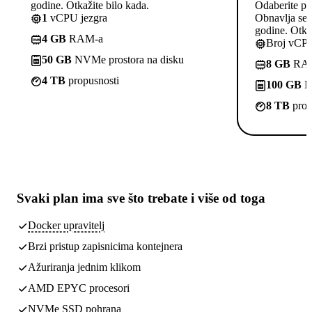
godine. Otkažite bilo kada.
Odaberite pl
1
vCPU jezgra
Obnavlja se p
godine. Otkaž
4 GB
RAM-a
Broj vCPU
50 GB
NVMe prostora na disku
8 GB
RA
4 TB
propusnosti
100 GB
NV
8 TB
prop
Svaki plan ima
sve što trebate
i više od toga
Docker upravitelj
Brzi pristup zapisnicima kontejnera
Ažuriranja jednim klikom
AMD EPYC procesori
NVMe SSD pohrana