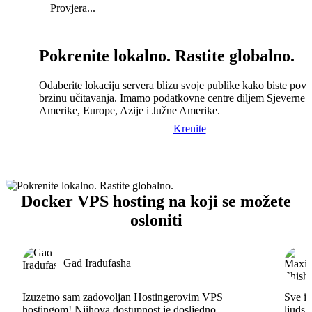
Provjera...
Pokrenite lokalno. Rastite globalno.
Odaberite lokaciju servera blizu svoje publike kako biste pove
brzinu učitavanja. Imamo podatkovne centre diljem Sjeverne
Amerike, Europe, Azije i Južne Amerike.
Krenite
Docker VPS hosting na koji se možete
osloniti
Gad Iradufasha
Izuzetno sam zadovoljan Hostingerovim VPS
Sve id
hostingom! Njihova dostupnost je dosljedno
ljudsk