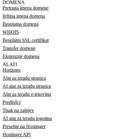
DOMENA
Pretraga imena domene
Jeftina imena domena
Besplatna domena
WHOIS
Besplatni SSL certifikat
Transfer domene
Ekstenzije domena
ALATI
Horizons
Alat za izradu stranica
AI alat za izradu stranica
Alat za izradu e-trgovina
Predlošci
Tisak na zahtjev
AI alat za izradu logotipa
Preselite na Hostinger
Hostinger API