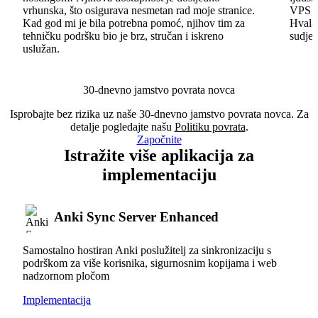
vrhunska, što osigurava nesmetan rad moje stranice.
VPS im
Kad god mi je bila potrebna pomoć, njihov tim za
Hvala 
tehničku podršku bio je brz, stručan i iskreno
sudjel
uslužan.
30-dnevno jamstvo povrata novca
Isprobajte bez rizika uz naše 30-dnevno jamstvo povrata novca. Za
detalje pogledajte našu
Politiku povrata
.
Započnite
Istražite više aplikacija za
implementaciju
Anki Sync Server Enhanced
Samostalno hostiran Anki poslužitelj za sinkronizaciju s
podrškom za više korisnika, sigurnosnim kopijama i web
nadzornom pločom
Implementacija