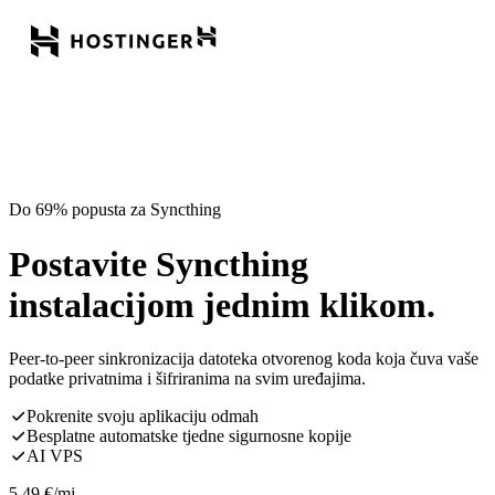
Do 69% popusta za Syncthing
Postavite Syncthing
instalacijom jednim klikom.
Peer-to-peer sinkronizacija datoteka otvorenog koda koja čuva vaše
podatke privatnima i šifriranima na svim uređajima.
Pokrenite svoju aplikaciju odmah
Besplatne automatske tjedne sigurnosne kopije
AI VPS
5,49
€
/mj