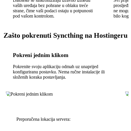
Datoteke se sinkroniziraju izravno između
Svi prije
vaših uređaja bez pohrane u oblaku treće
prosljeđi
strane, čime vaši podaci ostaju u potpunosti
ne mogu b
pod vašom kontrolom.
bilo koga
Zašto pokrenuti Syncthing na Hostingeru
Pokreni jednim klikom
Pokrenite svoju aplikaciju odmah uz unaprijed
konfiguriranu postavku. Nema ručne instalacije ili
složenih koraka postavljanja.
Preporučena lokacija servera: