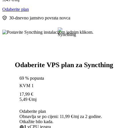
Odaberite plan
30-dnevno jamstvo povrata novca
Odaberite VPS plan za Syncthing
69 % popusta
KVM 1
17,99
€
5,49
€
/mj
Odaberite plan
Obnavlja se po cijeni: 11,99 €/mj za 2 godine.
Otkažite bilo kada.
1
vCPU jezgra