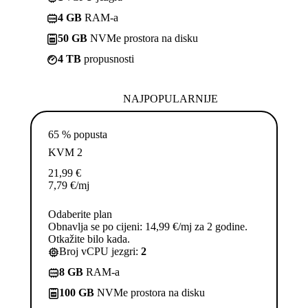
4 GB
RAM-a
50 GB
NVMe prostora na disku
4 TB
propusnosti
NAJPOPULARNIJE
65 % popusta
KVM 2
21,99
€
7,79
€
/mj
Odaberite plan
Obnavlja se po cijeni: 14,99 €/mj za 2 godine.
Otkažite bilo kada.
Broj vCPU jezgri:
2
8 GB
RAM-a
100 GB
NVMe prostora na disku