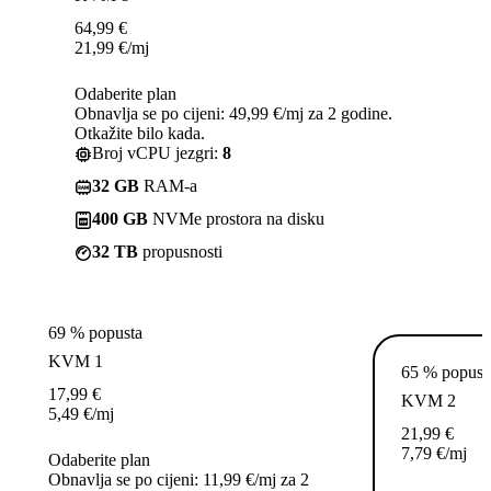
64,99
€
21,99
€
/mj
Odaberite plan
Obnavlja se po cijeni: 49,99 €/mj za 2 godine.
Otkažite bilo kada.
Broj vCPU jezgri:
8
32 GB
RAM-a
400 GB
NVMe prostora na disku
32 TB
propusnosti
69 % popusta
KVM 1
65 % popust
17,99
€
KVM 2
5,49
€
/mj
21,99
€
7,79
€
/mj
Odaberite plan
Obnavlja se po cijeni: 11,99 €/mj za 2