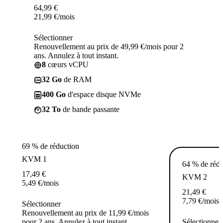
64,99
€
21,99
€
/mois
Sélectionner
Renouvellement au prix de 49,99 €/mois pour 2
ans. Annulez à tout instant.
8
cœurs vCPU
32 Go
de RAM
400 Go
d'espace disque NVMe
32 To
de bande passante
69 % de réduction
KVM 1
64 % de rédu
17,49
€
KVM 2
5,49
€
/mois
21,49
€
7,79
€
/mois
Sélectionner
Renouvellement au prix de 11,99 €/mois
pour 2 ans. Annulez à tout instant.
Sélectionner