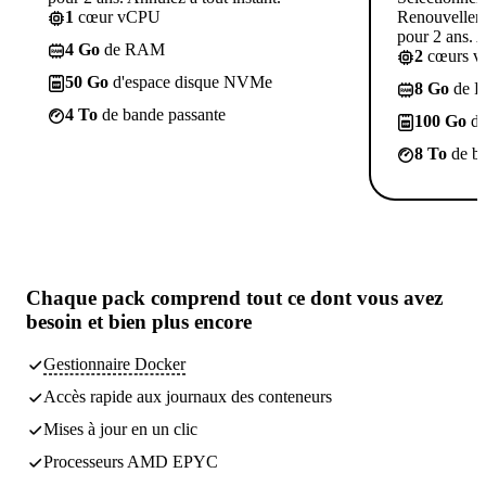
1
cœur vCPU
Renouvelleme
pour 2 ans. A
4 Go
de RAM
2
cœurs 
50 Go
d'espace disque NVMe
8 Go
de 
4 To
de bande passante
100 Go
d'
8 To
de ba
Chaque pack comprend
tout ce dont vous avez
besoin
et bien plus encore
Gestionnaire Docker
Accès rapide aux journaux des conteneurs
Mises à jour en un clic
Processeurs AMD EPYC