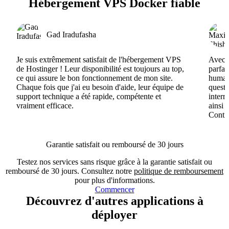
Hébergement VPS Docker fiable
Gad Iradufasha
Je suis extrêmement satisfait de l'hébergement VPS
Avec H
de Hostinger ! Leur disponibilité est toujours au top,
parfai
ce qui assure le bon fonctionnement de mon site.
humain
Chaque fois que j'ai eu besoin d'aide, leur équipe de
questi
support technique a été rapide, compétente et
interr
vraiment efficace.
ainsi 
Conti
Garantie satisfait ou remboursé de 30 jours
Testez nos services sans risque grâce à la garantie satisfait ou
remboursé de 30 jours. Consultez notre
politique de remboursement
pour plus d'informations.
Commencer
Découvrez d'autres applications à
déployer