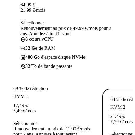
64,99
€
21,99
€
/mois
Sélectionner
Renouvellement au prix de 49,99 €/mois pour 2
ans. Annulez à tout instant.
8
cœurs vCPU
32 Go
de RAM
400 Go
d'espace disque NVMe
32 To
de bande passante
69 % de réduction
KVM 1
64 % de rédu
17,49
€
KVM 2
5,49
€
/mois
21,49
€
7,79
€
/mois
Sélectionner
Renouvellement au prix de 11,99 €/mois
pour 2 ans. Annulez à tout instant.
Sélectionner