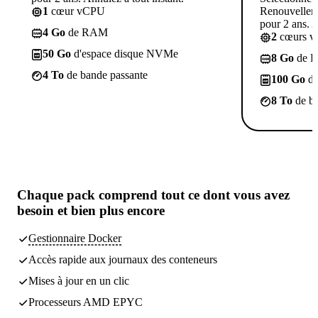
1
cœur vCPU
Renouvelleme
pour 2 ans. A
4 Go
de RAM
2
cœurs 
50 Go
d'espace disque NVMe
8 Go
de 
4 To
de bande passante
100 Go
d'
8 To
de ba
Chaque pack comprend
tout ce dont vous avez
besoin
et bien plus encore
Gestionnaire Docker
Accès rapide aux journaux des conteneurs
Mises à jour en un clic
Processeurs AMD EPYC