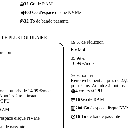
32 Go
de RAM
400 Go
d'espace disque NVMe
32 To
de bande passante
LE PLUS POPULAIRE
69 % de réduction
KVM 4
uction
35,99
€
10,99
€
/mois
Sélectionner
Renouvellement au prix de 27,
r
pour 2 ans. Annulez à tout insta
ent au prix de 14,99 €/mois
4
cœurs vCPU
Annulez à tout instant.
16 Go
de RAM
vCPU
200 Go
d'espace disque NV
 RAM
16 To
de bande passante
'espace disque NVMe
ande passante