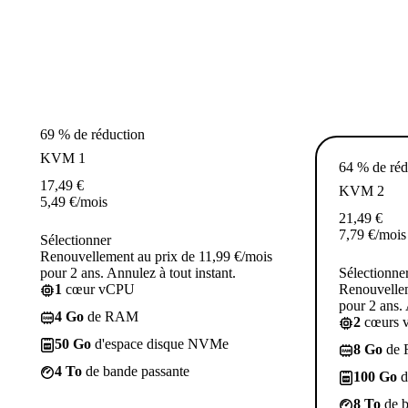
69 % de réduction
KVM 1
64 % de réd
17,49
€
KVM 2
5,49
€
/mois
21,49
€
7,79
€
/mois
Sélectionner
Renouvellement au prix de 11,99 €/mois
pour 2 ans. Annulez à tout instant.
Sélectionne
1
cœur vCPU
Renouvellem
pour 2 ans. 
4 Go
de RAM
2
cœurs 
50 Go
d'espace disque NVMe
8 Go
de
4 To
de bande passante
100 Go
d
8 To
de b