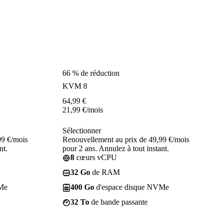
66 % de réduction
KVM 8
64,99
€
21,99
€
/mois
Sélectionner
99 €/mois
Renouvellement au prix de 49,99 €/mois
nt.
pour 2 ans. Annulez à tout instant.
8
cœurs vCPU
32 Go
de RAM
Me
400 Go
d'espace disque NVMe
32 To
de bande passante