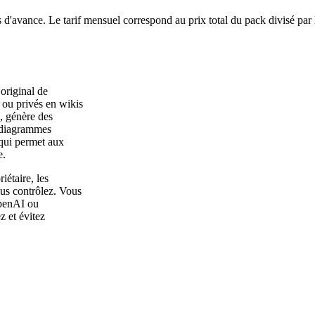
 d'avance. Le tarif mensuel correspond au prix total du pack divisé par
original de
ou privés en wikis
, génère des
s diagrammes
qui permet aux
e.
étaire, les
us contrôlez. Vous
OpenAI ou
z et évitez