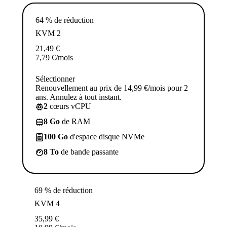
64 % de réduction
KVM 2
21,49
€
7,79
€
/mois
Sélectionner
Renouvellement au prix de 14,99 €/mois pour 2
ans. Annulez à tout instant.
2
cœurs vCPU
8 Go
de RAM
100 Go
d'espace disque NVMe
8 To
de bande passante
69 % de réduction
KVM 4
35,99
€