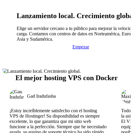
Lanzamiento local. Crecimiento globa
Elige un servidor cercano a tu público para mejorar la velocid
carga. Contamos con centros de datos en Norteamérica, Europ
Asia y Sudamérica.
Empezar
El mejor hosting VPS con Docker
Gad Iradufasha
¡Estoy increíblemente satisfecho con el hosting
Todo v
VPS de Hostinger! Su disponibilidad es siempre
la asi
excelente, lo que garantiza que mi sitio web
El VPS
funcione a la perfección. Siempre que he necesitado
equipo
ayuda, su equipo de soporte técnico ha sido rápido,
posib