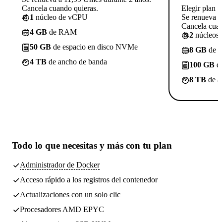
Cancela cuando quieras.
Elegir plan
1
núcleo de vCPU
Se renueva a
Cancela cuan
4 GB
de RAM
2
núcleos
50 GB
de espacio en disco NVMe
8 GB
de 
4 TB
de ancho de banda
100 GB
de
8 TB
de a
Todo lo que necesitas
y más con tu plan
Administrador de Docker
Acceso rápido a los registros del contenedor
Actualizaciones con un solo clic
Procesadores AMD EPYC