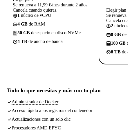
Se renueva a 11,99 €/mes durante 2 años.
Cancela cuando quieras.
Elegir plan
1
núcleo de vCPU
Se renueva a
Cancela cuan
4 GB
de RAM
2
núcleos
50 GB
de espacio en disco NVMe
8 GB
de 
4 TB
de ancho de banda
100 GB
de
8 TB
de a
Todo lo que necesitas
y más con tu plan
Administrador de Docker
Acceso rápido a los registros del contenedor
Actualizaciones con un solo clic
Procesadores AMD EPYC