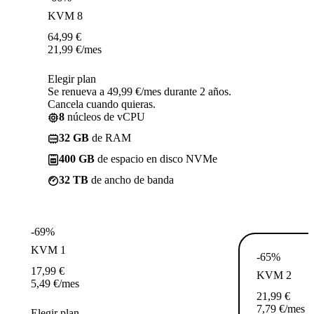
KVM 8
64,99
€
21,99
€
/mes
Elegir plan
Se renueva a 49,99 €/mes durante 2 años.
Cancela cuando quieras.
8
núcleos de vCPU
32 GB
de RAM
400 GB
de espacio en disco NVMe
32 TB
de ancho de banda
-69%
KVM 1
-65%
17,99
€
KVM 2
5,49
€
/mes
21,99
€
7,79
€
/mes
Elegir plan