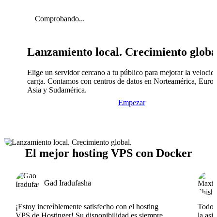
Comprobando...
Lanzamiento local. Crecimiento globa
Elige un servidor cercano a tu público para mejorar la velocid
carga. Contamos con centros de datos en Norteamérica, Europ
Asia y Sudamérica.
Empezar
El mejor hosting VPS con Docker
Gad Iradufasha
¡Estoy increíblemente satisfecho con el hosting
Todo v
VPS de Hostinger! Su disponibilidad es siempre
la asi