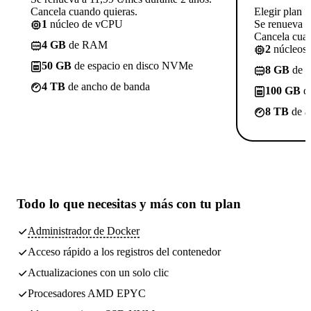
Cancela cuando quieras.
Elegir plan
1
núcleo de vCPU
Se renueva a
Cancela cuan
4 GB
de RAM
2
núcleos
50 GB
de espacio en disco NVMe
8 GB
de 
4 TB
de ancho de banda
100 GB
de
8 TB
de a
Todo lo que necesitas
y más con tu plan
Administrador de Docker
Acceso rápido a los registros del contenedor
Actualizaciones con un solo clic
Procesadores AMD EPYC