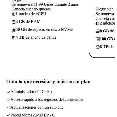
Se renueva a 11,99 €/mes durante 2 años.
Cancela cuando quieras.
Elegir plan
1
núcleo de vCPU
Se renueva a
Cancela cuan
4 GB
de RAM
2
núcleos
50 GB
de espacio en disco NVMe
8 GB
de 
4 TB
de ancho de banda
100 GB
de
8 TB
de a
Todo lo que necesitas
y más con tu plan
Administrador de Docker
Acceso rápido a los registros del contenedor
Actualizaciones con un solo clic
Procesadores AMD EPYC