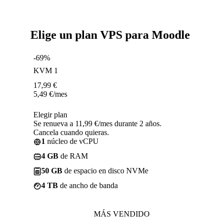
Elige un plan VPS para Moodle
-69%
KVM 1
17,99
€
5,49
€
/mes
Elegir plan
Se renueva a 11,99 €/mes durante 2 años.
Cancela cuando quieras.
1
núcleo de vCPU
4 GB
de RAM
50 GB
de espacio en disco NVMe
4 TB
de ancho de banda
MÁS VENDIDO