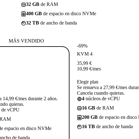
32 GB
de RAM
400 GB
de espacio en disco NVMe
32 TB
de ancho de banda
MÁS VENDIDO
-69%
KVM 4
35,99
€
10,99
€
/mes
Elegir plan
Se renueva a 27,99 €/mes duran
Cancela cuando quieras.
a 14,99 €/mes durante 2 años.
4
núcleos de vCPU
ndo quieras.
16 GB
de RAM
s de vCPU
200 GB
de espacio en disc
 RAM
16 TB
de ancho de banda
e espacio en disco NVMe
ancho de banda