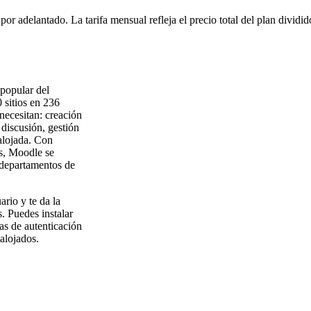
or adelantado. La tarifa mensual refleja el precio total del plan dividi
 popular del
 sitios en 236
necesitan: creación
 discusión, gestión
alojada. Con
s, Moodle se
 departamentos de
ario y te da la
. Puedes instalar
as de autenticación
alojados.