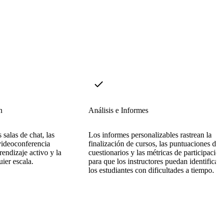
n
Análisis e Informes
 salas de chat, las
Los informes personalizables rastrean la
 videoconferencia
finalización de cursos, las puntuaciones de
rendizaje activo y la
cuestionarios y las métricas de participaci
uier escala.
para que los instructores puedan identificar
los estudiantes con dificultades a tiempo.