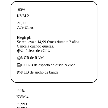
-65%
KVM 2
21,99
€
7,79
€
/mes
Elegir plan
Se renueva a 14,99 €/mes durante 2 años.
Cancela cuando quieras.
2
núcleos de vCPU
8 GB
de RAM
100 GB
de espacio en disco NVMe
8 TB
de ancho de banda
-69%
KVM 4
35,99
€