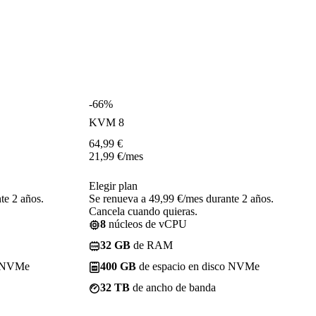
-66%
KVM 8
64,99
€
21,99
€
/mes
Elegir plan
te 2 años.
Se renueva a 49,99 €/mes durante 2 años.
Cancela cuando quieras.
8
núcleos de vCPU
32 GB
de RAM
o NVMe
400 GB
de espacio en disco NVMe
32 TB
de ancho de banda