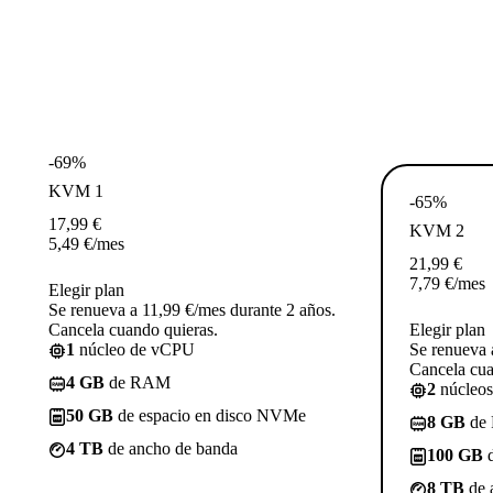
-69%
KVM 1
-65%
17,99
€
KVM 2
5,49
€
/mes
21,99
€
7,79
€
/mes
Elegir plan
Se renueva a 11,99 €/mes durante 2 años.
Cancela cuando quieras.
Elegir plan
1
núcleo de vCPU
Se renueva 
Cancela cua
4 GB
de RAM
2
núcleo
50 GB
de espacio en disco NVMe
8 GB
de
4 TB
de ancho de banda
100 GB
d
8 TB
de 