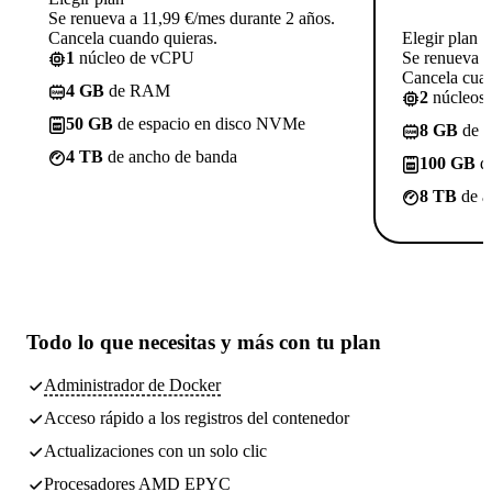
Se renueva a 11,99 €/mes durante 2 años.
Cancela cuando quieras.
Elegir plan
1
núcleo de vCPU
Se renueva a
Cancela cuan
4 GB
de RAM
2
núcleos
50 GB
de espacio en disco NVMe
8 GB
de 
4 TB
de ancho de banda
100 GB
de
8 TB
de a
Todo lo que necesitas
y más con tu plan
Administrador de Docker
Acceso rápido a los registros del contenedor
Actualizaciones con un solo clic
Procesadores AMD EPYC