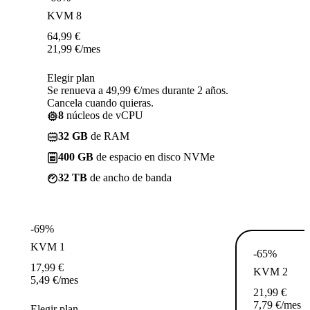
KVM 8
64,99
€
21,99
€
/mes
Elegir plan
Se renueva a 49,99 €/mes durante 2 años.
Cancela cuando quieras.
8
núcleos de vCPU
32 GB
de RAM
400 GB
de espacio en disco NVMe
32 TB
de ancho de banda
-69%
KVM 1
-65%
17,99
€
KVM 2
5,49
€
/mes
21,99
€
7,79
€
/mes
Elegir plan