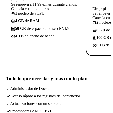
Se renueva a 11,99 €/mes durante 2 años.
Cancela cuando quieras.
Elegir plan
1
núcleo de vCPU
Se renueva a
Cancela cuan
4 GB
de RAM
2
núcleos
50 GB
de espacio en disco NVMe
8 GB
de 
4 TB
de ancho de banda
100 GB
de
8 TB
de a
Todo lo que necesitas
y más con tu plan
Administrador de Docker
Acceso rápido a los registros del contenedor
Actualizaciones con un solo clic
Procesadores AMD EPYC