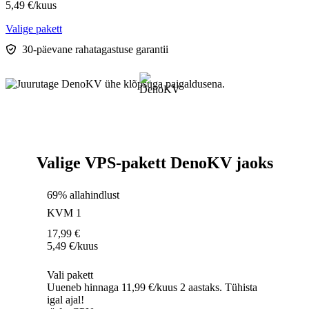
5,49
€
/kuus
Valige pakett
30-päevane rahatagastuse garantii
Valige VPS-pakett DenoKV jaoks
69% allahindlust
KVM 1
17,99
€
5,49
€
/kuus
Vali pakett
Uueneb hinnaga 11,99 €/kuus 2 aastaks. Tühista
igal ajal!