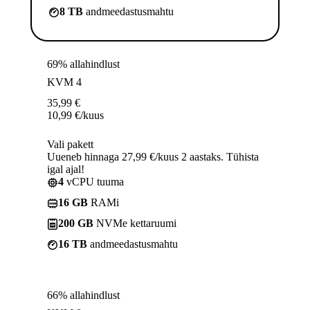
8 TB
andmeedastusmahtu
69% allahindlust
KVM 4
35,99
€
10,99
€
/kuus
Vali pakett
Uueneb hinnaga 27,99 €/kuus 2 aastaks. Tühista
igal ajal!
4
vCPU tuuma
16 GB
RAMi
200 GB
NVMe kettaruumi
16 TB
andmeedastusmahtu
66% allahindlust