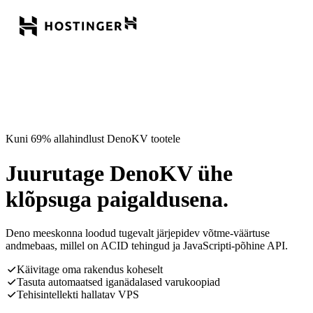
Kuni 69% allahindlust DenoKV tootele
Juurutage DenoKV ühe
klõpsuga paigaldusena.
Deno meeskonna loodud tugevalt järjepidev võtme-väärtuse
andmebaas, millel on ACID tehingud ja JavaScripti-põhine API.
Käivitage oma rakendus koheselt
Tasuta automaatsed iganädalased varukoopiad
Tehisintellekti hallatav VPS