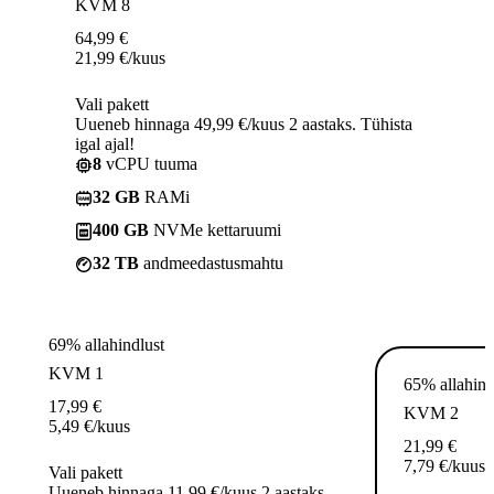
KVM 8
64,99
€
21,99
€
/kuus
Vali pakett
Uueneb hinnaga 49,99 €/kuus 2 aastaks. Tühista
igal ajal!
8
vCPU tuuma
32 GB
RAMi
400 GB
NVMe kettaruumi
32 TB
andmeedastusmahtu
69% allahindlust
KVM 1
65% allahind
17,99
€
KVM 2
5,49
€
/kuus
21,99
€
7,79
€
/kuus
Vali pakett
Uueneb hinnaga 11,99 €/kuus 2 aastaks.