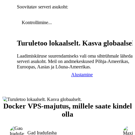
Soovitatav serveri asukoht:
Kontrollimine...
Turuletoo lokaalselt. Kasva globaalsel
Laadimiskiiruse suurendamiseks vali oma sihtrühmale lähedal
serveri asukoht. Meil on andmekeskused Põhja-Ameerikas,
Euroopas, Aasias ja Lõuna-Ameerikas.
Alustamine
Docker VPS-majutus, millele saate kindel
olla
Gad Iradufasha