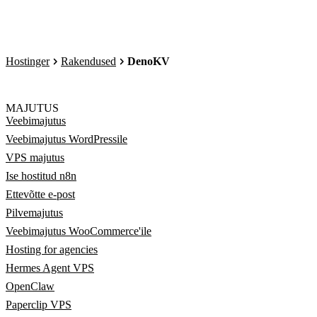
Hostinger
Rakendused
DenoKV
MAJUTUS
Veebimajutus
Veebimajutus WordPressile
VPS majutus
Ise hostitud n8n
Ettevõtte e-post
Pilvemajutus
Veebimajutus WooCommerce'ile
Hosting for agencies
Hermes Agent VPS
OpenClaw
Paperclip VPS