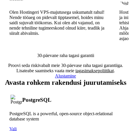
Olen Hostingeri VPS-majutusega uskumatult rahul!
Hostin
Nende tööaeg on pidevalt tipptasemel, hoides minu
ja ini
saidi sujuvalt töökorras. Kui olen abi vajanud, on
tehisi
nende tehniline tugimeeskond olnud kiire, teadlik ja
Ahjaa,
siiralt abivalmis.
mõõna
asjaos
30-päevane raha tagasi garantii
Proovi seda riskivabalt meie 30-päevase raha tagasi garantiiga.
Lisateabe saamiseks vaata meie
tagasimaksepoliitikat
.
Alustamine
Avasta rohkem rakendusi juurutamiseks
PostgreSQL
PostgreSQL is a powerful, open-source object-relational
database system
Vali