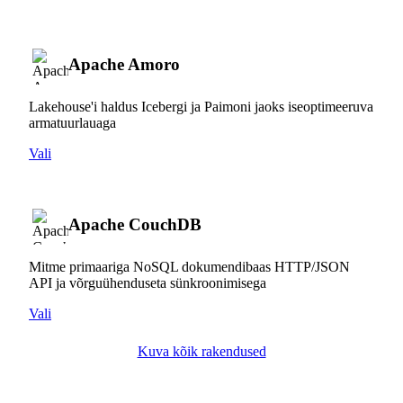
Apache Amoro
Lakehouse'i haldus Icebergi ja Paimoni jaoks iseoptimeeruva
armatuurlauaga
Vali
Apache CouchDB
Mitme primaariga NoSQL dokumendibaas HTTP/JSON
API ja võrguühenduseta sünkroonimisega
Vali
Kuva kõik rakendused