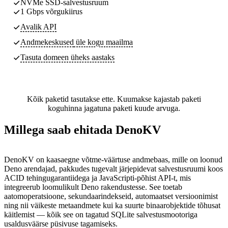
NVMe SSD-salvestusruum
1 Gbps võrgukiirus
Avalik API
Andmekeskused
üle kogu maailma
Tasuta domeen üheks aastaks
Kõik paketid tasutakse ette. Kuumakse kajastab paketi
koguhinna jagatuna paketi kuude arvuga.
Millega saab ehitada DenoKV
DenoKV on kaasaegne võtme-väärtuse andmebaas, mille on loonud
Deno arendajad, pakkudes tugevalt järjepidevat salvestusruumi koos
ACID tehingugarantiidega ja JavaScripti-põhist API-t, mis
integreerub loomulikult Deno rakendustesse. See toetab
aatomoperatsioone, sekundaarindekseid, automaatset versioonimist
ning nii väikeste metaandmete kui ka suurte binaarobjektide tõhusat
käitlemist — kõik see on tagatud SQLite salvestusmootoriga
usaldusväärse püsivuse tagamiseks.