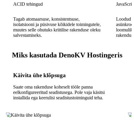
ACID tehingud
JavaScrip
Tagab atomaarsuse, konsistentsuse,
Loodud sp
isolatsiooni ja püsivuse kõikidele toimingutele,
asünkroon
muutes selle ohutuks kriitilise rakenduse oleku
loomulik
salvestamiseks.
rakendust
Miks kasutada DenoKV Hostingeris
Käivita ühe klõpsuga
Saate oma rakenduse koheselt tööle panna
eelkonfigureeritud seadistusega. Pole vaja käsitsi
installida ega keerulisi seadistustoiminguid teha.