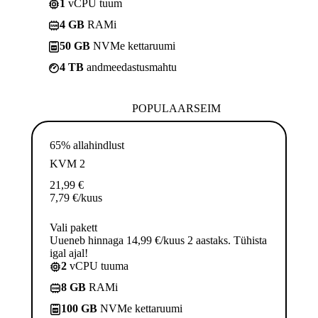
1
vCPU tuum
4 GB
RAMi
50 GB
NVMe kettaruumi
4 TB
andmeedastusmahtu
POPULAARSEIM
65% allahindlust
KVM 2
21,99
€
7,79
€
/kuus
Vali pakett
Uueneb hinnaga 14,99 €/kuus 2 aastaks. Tühista
igal ajal!
2
vCPU tuuma
8 GB
RAMi
100 GB
NVMe kettaruumi