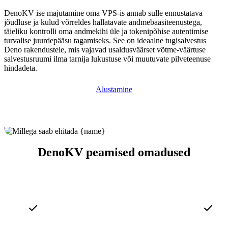
DenoKV ise majutamine oma VPS-is annab sulle ennustatava
jõudluse ja kulud võrreldes hallatavate andmebaasiteenustega,
täieliku kontrolli oma andmekihi üle ja tokenipõhise autentimise
turvalise juurdepääsu tagamiseks. See on ideaalne tugisalvestus
Deno rakendustele, mis vajavad usaldusväärset võtme-väärtuse
salvestusruumi ilma tarnija lukustuse või muutuvate pilveteenuse
hindadeta.
Alustamine
DenoKV peamised omadused