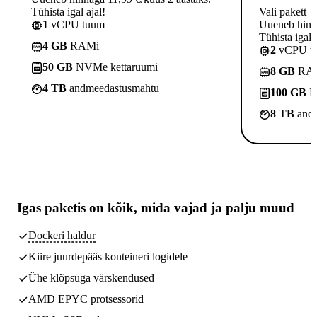
Tühista igal ajal!
Vali pakett
1
vCPU tuum
Uueneb hinna
Tühista igal a
4 GB
RAMi
2
vCPU t
50 GB
NVMe kettaruumi
8 GB
RA
4 TB
andmeedastusmahtu
100 GB
N
8 TB
andm
Igas paketis on kõik,
mida vajad
ja palju muud
Dockeri haldur
Kiire juurdepääs konteineri logidele
Ühe klõpsuga värskendused
AMD EPYC protsessorid