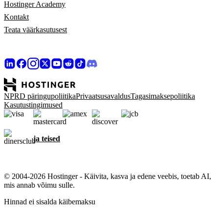
Hostinger Academy
Kontakt
Teata väärkasutusest
NPRD päringupoliitika
Privaatsusavaldus
Tagasimaksepoliitika
Kasutustingimused
ja teised
© 2004-2026 Hostinger - Käivita, kasva ja edene veebis, toetab AI,
mis annab võimu sulle.
Hinnad ei sisalda käibemaksu