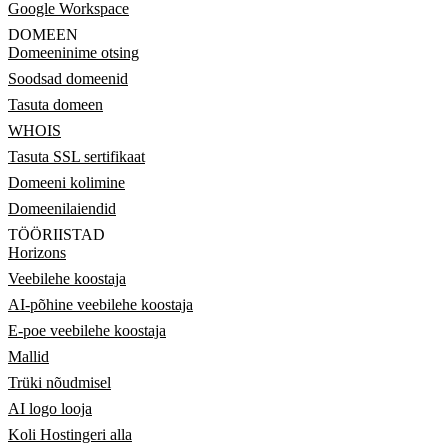
Google Workspace
DOMEEN
Domeeninime otsing
Soodsad domeenid
Tasuta domeen
WHOIS
Tasuta SSL sertifikaat
Domeeni kolimine
Domeenilaiendid
TÖÖRIISTAD
Horizons
Veebilehe koostaja
AI-põhine veebilehe koostaja
E-poe veebilehe koostaja
Mallid
Trüki nõudmisel
AI logo looja
Koli Hostingeri alla