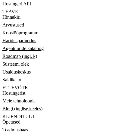
Hostingeri API
TEAVE
Hinnakiri
Arvustused
Koostööprogramm
Hariduspartnerlus
Agentuuride kataloog
Roadmap (ingl. k)
Süsteemi olek
Usalduskeskus
Saidikaart
ETTEVÕTE
Hostingerist
Meie tehnoloogia
Blogi (inglise keeles)
KLIENDITUGI
Õpetused
Teadmusbaas