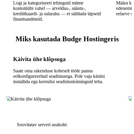
Logi ja kategoriseeri tehinguid mitme
Määra kul
kontotüübi vahel — arveldus-, säästu-,
edenemist 
krediitkaardi- ja sularaha — et säilitada täpseid
eelarve o
finantsandmeid.
Miks kasutada Budge Hostingeris
Käivita ühe klõpsuga
Saate oma rakenduse koheselt tööle panna
eelkonfigureeritud seadistusega. Pole vaja käsitsi
installida ega keerulisi seadistustoiminguid teha.
Soovitatav serveri asukoht: