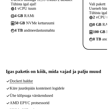
Tühista igal ajal!
Vali pakett
1
vCPU tuum
Uueneb hinna
Tühista igal a
4 GB
RAMi
2
vCPU t
50 GB
NVMe kettaruumi
8 GB
RA
4 TB
andmeedastusmahtu
100 GB
N
8 TB
andm
Igas paketis on kõik,
mida vajad
ja palju muud
Dockeri haldur
Kiire juurdepääs konteineri logidele
Ühe klõpsuga värskendused
AMD EPYC protsessorid