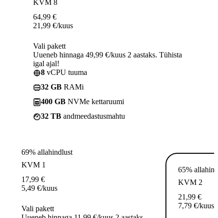
KVM 8
64,99
€
21,99
€
/kuus
Vali pakett
Uueneb hinnaga 49,99 €/kuus 2 aastaks. Tühista
igal ajal!
8
vCPU tuuma
32 GB
RAMi
400 GB
NVMe kettaruumi
32 TB
andmeedastusmahtu
69% allahindlust
KVM 1
65% allahind
17,99
€
KVM 2
5,49
€
/kuus
21,99
€
7,79
€
/kuus
Vali pakett
Uueneb hinnaga 11,99 €/kuus 2 aastaks.