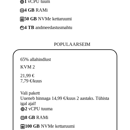
1
vCPU tuum
4 GB
RAMi
50 GB
NVMe kettaruumi
4 TB
andmeedastusmahtu
POPULAARSEIM
65% allahindlust
KVM 2
21,99
€
7,79
€
/kuus
Vali pakett
Uueneb hinnaga 14,99 €/kuus 2 aastaks. Tühista
igal ajal!
2
vCPU tuuma
8 GB
RAMi
100 GB
NVMe kettaruumi