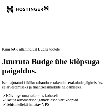
Kuni 69% allahindlust Budge tootele
Juuruta Budge ühe klõpsuga
paigaldus.
Ise majutatud isikliku rahanduse rakendus erakulude jälgimiseks,
eelarvestamiseks ja finantseesmärkide haldamiseks.
Käivitage oma rakendus koheselt
Tasuta automaatsed iganädalased varukoopiad
Tehisintellekti hallatav VPS