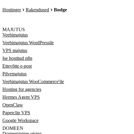
Hostinger
Rakendused
Budge
MAJUTUS
Veebimajutus
Veebimajutus WordPressile
VPS majutus
Ise hostitud n8n
Ettevõtte e-post
Pilvemajutus
Veebimajutus WooCommerce'ile
Hosting for agencies
Hermes Agent VPS
OpenClaw
Paperclip VPS
Google Workspace
DOMEEN
Domeeninime otsing