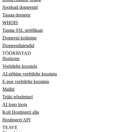
Soodsad domeenid
Tasuta domeen
WHOIS
Tasuta SSL sertifikaat
Domeeni kolimine
Domeenilaiendid
TÖÖRIISTAD
Horizons
Veebilehe koostaja
AI-põhine veebilehe koostaja
E-poe veebilehe koostaja
Mallid
Trüki nõudmisel
AI logo looja
Koli Hostingeri alla
Hostingeri API
TEAVE