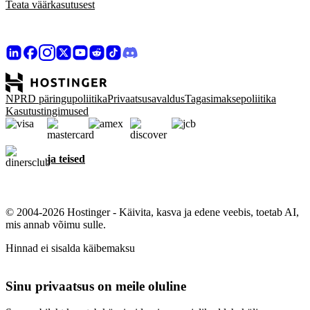
Teata väärkasutusest
NPRD päringupoliitika
Privaatsusavaldus
Tagasimaksepoliitika
Kasutustingimused
ja teised
© 2004-2026 Hostinger - Käivita, kasva ja edene veebis, toetab AI,
mis annab võimu sulle.
Hinnad ei sisalda käibemaksu
Sinu privaatsus on meile oluline