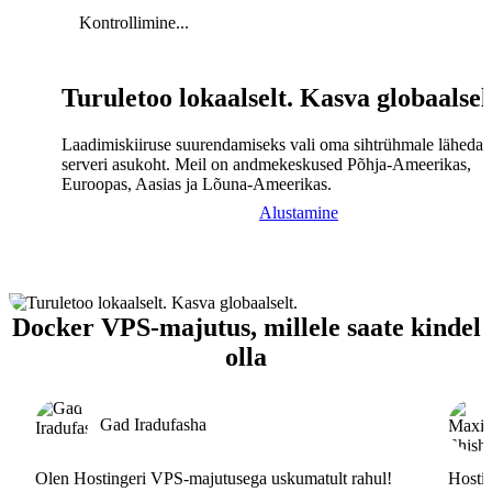
Kontrollimine...
Turuletoo lokaalselt. Kasva globaalsel
Laadimiskiiruse suurendamiseks vali oma sihtrühmale lähedal
serveri asukoht. Meil on andmekeskused Põhja-Ameerikas,
Euroopas, Aasias ja Lõuna-Ameerikas.
Alustamine
Docker VPS-majutus, millele saate kindel
olla
Gad Iradufasha
Olen Hostingeri VPS-majutusega uskumatult rahul!
Hostin