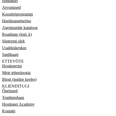
Hinnakiri
Arvustused
Koostööprogramm
Hariduspartnerlus
Agentuuride kataloog
Roadmap (ingl. k)
Süsteemi olek
Usalduskeskus
Saidikaart
ETTEVÕTE
Hostingerist
Meie tehnoloogia
Blogi (inglise keeles)
KLIENDITUGI
Õpetused
Teadmusbaas
Hostinger Academy
Kontakt