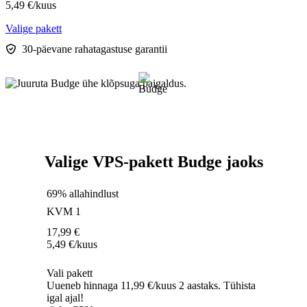
5,49
€
/kuus
Valige pakett
30-päevane rahatagastuse garantii
Valige VPS-pakett Budge jaoks
69% allahindlust
KVM 1
17,99
€
5,49
€
/kuus
Vali pakett
Uueneb hinnaga 11,99 €/kuus 2 aastaks. Tühista
igal ajal!