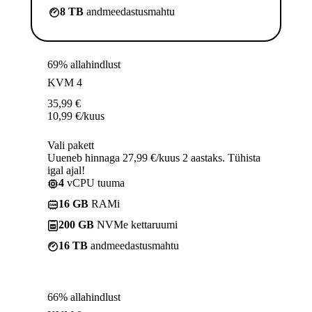
8 TB
andmeedastusmahtu
69% allahindlust
KVM 4
35,99
€
10,99
€
/kuus
Vali pakett
Uueneb hinnaga 27,99 €/kuus 2 aastaks. Tühista
igal ajal!
4
vCPU tuuma
16 GB
RAMi
200 GB
NVMe kettaruumi
16 TB
andmeedastusmahtu
66% allahindlust