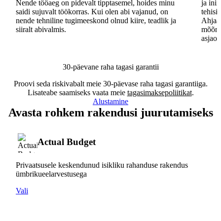
Nende tööaeg on pidevalt tipptasemel, hoides minu
ja ini
saidi sujuvalt töökorras. Kui olen abi vajanud, on
tehisi
nende tehniline tugimeeskond olnud kiire, teadlik ja
Ahjaa,
siiralt abivalmis.
mõõna
asjaos
30-päevane raha tagasi garantii
Proovi seda riskivabalt meie 30-päevase raha tagasi garantiiga.
Lisateabe saamiseks vaata meie
tagasimaksepoliitikat
.
Alustamine
Avasta rohkem rakendusi juurutamiseks
Actual Budget
Privaatsusele keskendunud isikliku rahanduse rakendus
ümbrikueelarvestusega
Vali