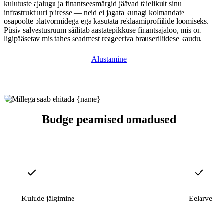
kulutuste ajalugu ja finantseesmärgid jäävad täielikult sinu
infrastruktuuri piiresse — neid ei jagata kunagi kolmandate
osapoolte platvormidega ega kasutata reklaamiprofiilide loomiseks.
Püsiv salvestusruum säilitab aastatepikkuse finantsajaloo, mis on
ligipääsetav mis tahes seadmest reageeriva brauseriliidese kaudu.
Alustamine
Budge peamised omadused
Kulude jälgimine
Eelarve j