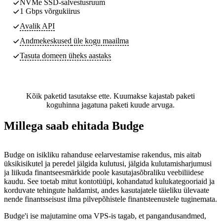
NVMe SSD-salvestusruum
1 Gbps võrgukiirus
Avalik API
Andmekeskused
üle kogu maailma
Tasuta domeen üheks aastaks
Kõik paketid tasutakse ette. Kuumakse kajastab paketi
koguhinna jagatuna paketi kuude arvuga.
Millega saab ehitada Budge
Budge on isikliku rahanduse eelarvestamise rakendus, mis aitab
üksikisikutel ja peredel jälgida kulutusi, jälgida kulutamisharjumusi
ja liikuda finantseesmärkide poole kasutajasõbraliku veebiliidese
kaudu. See toetab mitut kontotüüpi, kohandatud kulukategooriaid ja
korduvate tehingute haldamist, andes kasutajatele täieliku ülevaate
nende finantsseisust ilma pilvepõhistele finantsteenustele tuginemata.
Budge'i ise majutamine oma VPS-is tagab, et pangandusandmed,