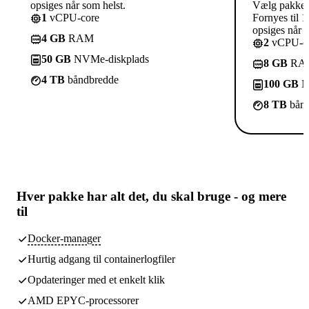
opsiges når som helst.
Vælg pakke
1
vCPU-core
Fornyes til 1
opsiges når s
4 GB
RAM
2
vCPU-co
50 GB
NVMe-diskplads
8 GB
RA
4 TB
båndbredde
100 GB
N
8 TB
bånd
Hver pakke har
alt det, du skal bruge
- og mere
til
Docker-manager
Hurtig adgang til containerlogfiler
Opdateringer med et enkelt klik
AMD EPYC-processorer