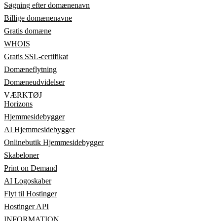
Søgning efter domænenavn
Billige domænenavne
Gratis domæne
WHOIS
Gratis SSL-certifikat
Domæneflytning
Domæneudvidelser
VÆRKTØJ
Horizons
Hjemmesidebygger
AI Hjemmesidebygger
Onlinebutik Hjemmesidebygger
Skabeloner
Print on Demand
AI Logoskaber
Flyt til Hostinger
Hostinger API
INFORMATION