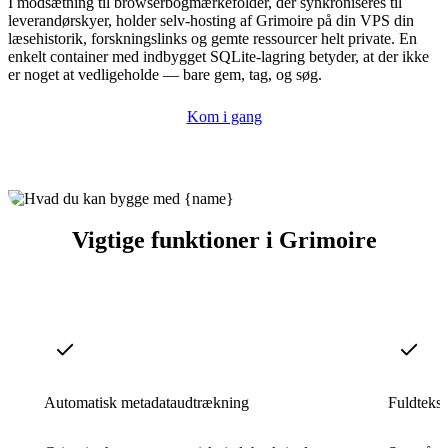
I modsætning til browserbogmærkefolder, der synkroniseres til
leverandørskyer, holder selv-hosting af Grimoire på din VPS din
læsehistorik, forskningslinks og gemte ressourcer helt private. En
enkelt container med indbygget SQLite-lagring betyder, at der ikke
er noget at vedligeholde — bare gem, tag, og søg.
Kom i gang
Vigtige funktioner i Grimoire
Automatisk metadataudtrækning
Fuldteks