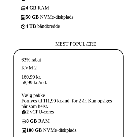
4 GB
RAM
50 GB
NVMe-diskplads
4 TB
båndbredde
MEST POPULÆRE
63% rabat
KVM 2
160,99
kr.
58,99
kr.
/md.
Vælg pakke
Fornyes til 111,99 kr./md. for 2 år. Kan opsiges
når som helst.
2
vCPU-cores
8 GB
RAM
100 GB
NVMe-diskplads