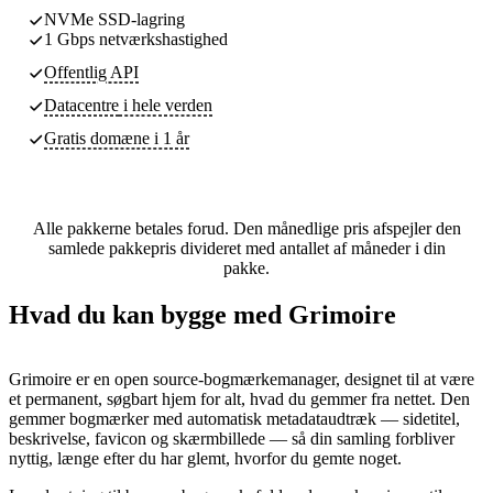
NVMe SSD-lagring
1 Gbps netværkshastighed
Offentlig API
Datacentre
i hele verden
Gratis domæne i 1 år
Alle pakkerne betales forud. Den månedlige pris afspejler den
samlede pakkepris divideret med antallet af måneder i din
pakke.
Hvad du kan bygge med Grimoire
Grimoire er en open source-bogmærkemanager, designet til at være
et permanent, søgbart hjem for alt, hvad du gemmer fra nettet. Den
gemmer bogmærker med automatisk metadataudtræk — sidetitel,
beskrivelse, favicon og skærmbillede — så din samling forbliver
nyttig, længe efter du har glemt, hvorfor du gemte noget.