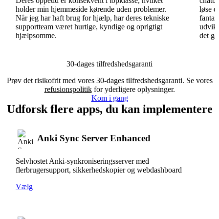
Deres oppetid er konsekvent i topklasse, hvilket
chatbo
holder min hjemmeside kørende uden problemer.
løse d
Når jeg har haft brug for hjælp, har deres tekniske
fantas
supportteam været hurtige, kyndige og oprigtigt
udvikl
hjælpsomme.
det go
30-dages tilfredshedsgaranti
Prøv det risikofrit med vores 30-dages tilfredshedsgaranti. Se vores
refusionspolitik
for yderligere oplysninger.
Kom i gang
Udforsk flere apps, du kan implementere
Anki Sync Server Enhanced
Selvhostet Anki-synkroniseringsserver med
flerbrugersupport, sikkerhedskopier og webdashboard
Vælg