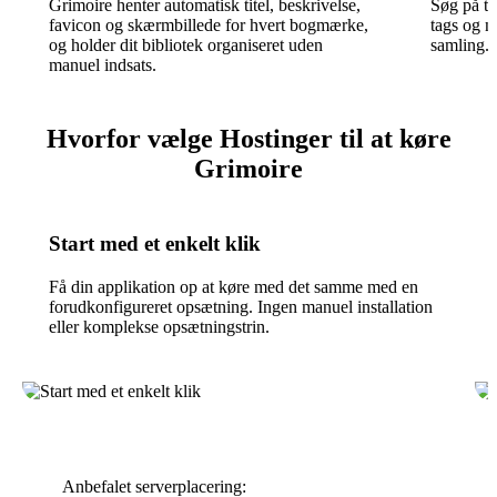
Grimoire henter automatisk titel, beskrivelse,
Søg på tv
favicon og skærmbillede for hvert bogmærke,
tags og no
og holder dit bibliotek organiseret uden
samling.
manuel indsats.
Hvorfor vælge Hostinger til at køre
Grimoire
Start med et enkelt klik
Få din applikation op at køre med det samme med en
forudkonfigureret opsætning. Ingen manuel installation
eller komplekse opsætningstrin.
Anbefalet serverplacering: