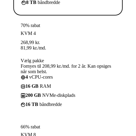
8 TB
båndbredde
70% rabat
KVM 4
268,99
kr.
81,99
kr.
/md.
Vælg pakke
Fornyes til 208,99 kr./md. for 2 år. Kan opsiges
når som helst.
4
vCPU-cores
16 GB
RAM
200 GB
NVMe-diskplads
16 TB
båndbredde
66% rabat
KVM 8