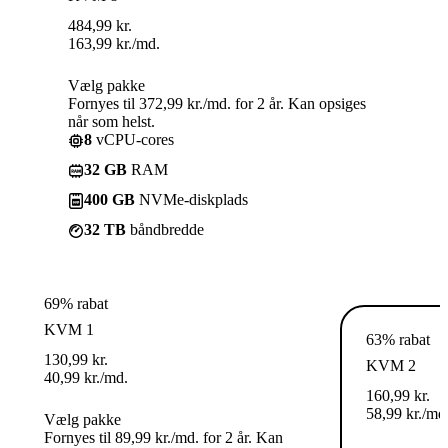
484,99
kr.
163,99
kr.
/md.
Vælg pakke
Fornyes til 372,99 kr./md. for 2 år. Kan opsiges
når som helst.
8
vCPU-cores
32 GB
RAM
400 GB
NVMe-diskplads
32 TB
båndbredde
69% rabat
KVM 1
63% rabat
130,99
kr.
KVM 2
40,99
kr.
/md.
160,99
kr.
58,99
kr.
/md
Vælg pakke
Fornyes til 89,99 kr./md. for 2 år. Kan