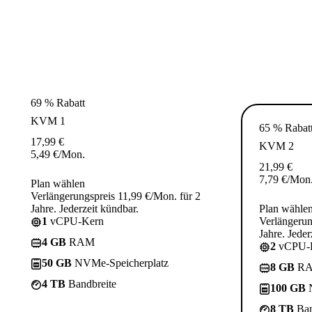
69 % Rabatt
KVM 1
65 % Rabat
17,99
€
KVM 2
5,49
€
/Mon.
21,99
€
7,79
€
/Mon
Plan wählen
Verlängerungspreis 11,99 €/Mon. für 2
Jahre. Jederzeit kündbar.
Plan wähle
1
vCPU-Kern
Verlängerun
Jahre. Jeder
4 GB
RAM
2
vCPU-
50 GB
NVMe-Speicherplatz
8 GB
R
4 TB
Bandbreite
100 GB
N
8 TB
Ban