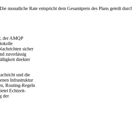
Die monatliche Rate entspricht dem Gesamtpreis des Plans geteilt durc
er, der AMQP
tokolle
achrichten sicher
nd zuverlässig
ligkeit direkter
achricht und die
enen Infrastruktur
nen, Routing-Regeln
etet Echtzeit-
g der