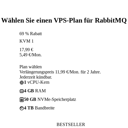
Wählen Sie einen VPS-Plan für RabbitMQ
69 % Rabatt
KVM 1
17,99
€
5,49
€
/Mon.
Plan wählen
Verlängerungspreis 11,99 €/Mon. für 2 Jahre.
Jederzeit kündbar.
1
vCPU-Kern
4 GB
RAM
50 GB
NVMe-Speicherplatz
4 TB
Bandbreite
BESTSELLER