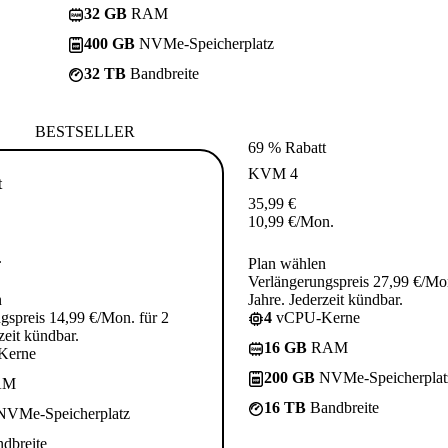
32 GB
RAM
400 GB
NVMe-Speicherplatz
32 TB
Bandbreite
BESTSELLER
69 % Rabatt
KVM 4
t
35,99
€
10,99
€
/Mon.
.
Plan wählen
Verlängerungspreis 27,99 €/Mon
n
Jahre. Jederzeit kündbar.
gspreis 14,99 €/Mon. für 2
4
vCPU-Kerne
zeit kündbar.
16 GB
RAM
Kerne
200 GB
NVMe-Speicherplat
AM
16 TB
Bandbreite
VMe-Speicherplatz
dbreite