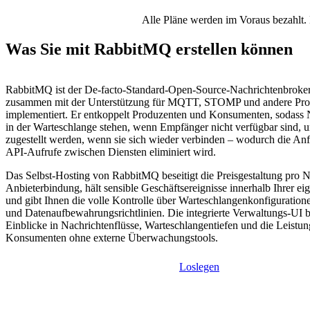
Alle Pläne werden im Voraus bezahlt. 
Was Sie mit RabbitMQ erstellen können
RabbitMQ ist der De-facto-Standard-Open-Source-Nachrichtenbrok
zusammen mit der Unterstützung für MQTT, STOMP und andere Pro
implementiert. Er entkoppelt Produzenten und Konsumenten, sodass N
in der Warteschlange stehen, wenn Empfänger nicht verfügbar sind, u
zugestellt werden, wenn sie sich wieder verbinden – wodurch die Anfäl
API-Aufrufe zwischen Diensten eliminiert wird.
Das Selbst-Hosting von RabbitMQ beseitigt die Preisgestaltung pro N
Anbieterbindung, hält sensible Geschäftsereignisse innerhalb Ihrer eig
und gibt Ihnen die volle Kontrolle über Warteschlangenkonfiguratio
und Datenaufbewahrungsrichtlinien. Die integrierte Verwaltungs-UI bi
Einblicke in Nachrichtenflüsse, Warteschlangentiefen und die Leistun
Konsumenten ohne externe Überwachungstools.
Loslegen