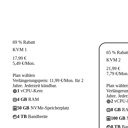
69 % Rabatt
KVM 1
65 % Rabat
17,99
€
KVM 2
5,49
€
/Mon.
21,99
€
7,79
€
/Mon
Plan wählen
Verlängerungspreis: 11,99 €/Mon. für 2
Jahre. Jederzeit kündbar.
Plan wähle
1
vCPU-Kern
Verlängerun
Jahre. Jeder
4 GB
RAM
2
vCPU-
50 GB
NVMe-Speicherplatz
8 GB
R
4 TB
Bandbreite
100 GB
N
8 TB
Ban