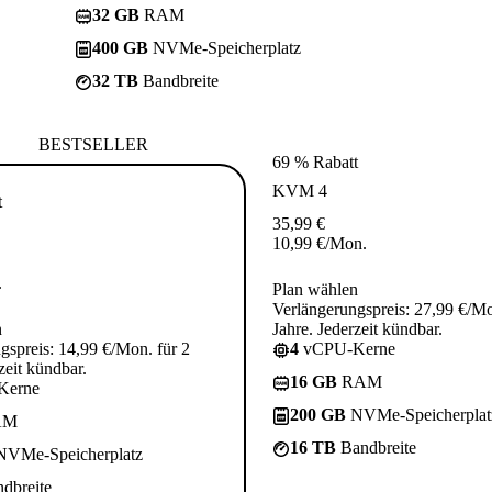
32 GB
RAM
400 GB
NVMe-Speicherplatz
32 TB
Bandbreite
BESTSELLER
69 % Rabatt
KVM 4
t
35,99
€
10,99
€
/Mon.
.
Plan wählen
Verlängerungspreis: 27,99 €/Mo
n
Jahre. Jederzeit kündbar.
gspreis: 14,99 €/Mon. für 2
4
vCPU-Kerne
zeit kündbar.
16 GB
RAM
Kerne
200 GB
NVMe-Speicherplat
AM
16 TB
Bandbreite
VMe-Speicherplatz
dbreite