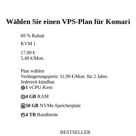
Wählen Sie einen VPS-Plan für Komari
69 % Rabatt
KVM 1
17,99
€
5,49
€
/Mon.
Plan wählen
Verlängerungspreis: 11,99 €/Mon. für 2 Jahre.
Jederzeit kündbar.
1
vCPU-Kern
4 GB
RAM
50 GB
NVMe-Speicherplatz
4 TB
Bandbreite
BESTSELLER