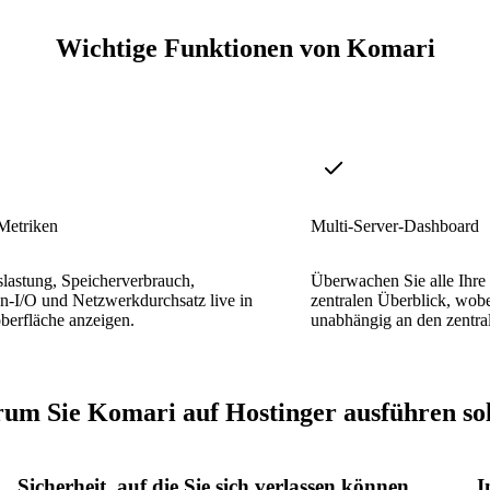
Wichtige Funktionen von Komari
Metriken
Multi-Server-Dashboard
astung, Speicherverbrauch,
Überwachen Sie alle Ihre
en-I/O und Netzwerkdurchsatz live in
zentralen Überblick, wobe
berfläche anzeigen.
unabhängig an den zentral
um Sie Komari auf Hostinger ausführen sol
Sicherheit, auf die Sie sich verlassen können
I