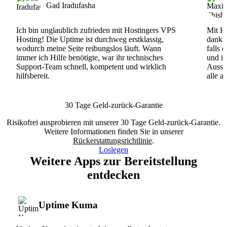
Gad Iradufasha
Ich bin unglaublich zufrieden mit Hostingers VPS
Mit Ho
Hosting! Die Uptime ist durchweg erstklassig,
dank d
wodurch meine Seite reibungslos läuft. Wann
falls 
immer ich Hilfe benötigte, war ihr technisches
und ih
Support-Team schnell, kompetent und wirklich
Ausse
hilfsbereit.
alle a
30 Tage Geld-zurück-Garantie
Risikofrei ausprobieren mit unserer 30 Tage Geld-zurück-Garantie.
Weitere Informationen finden Sie in unserer
Rückerstattungsrichtlinie
.
Loslegen
Weitere Apps zur Bereitstellung
entdecken
Uptime Kuma