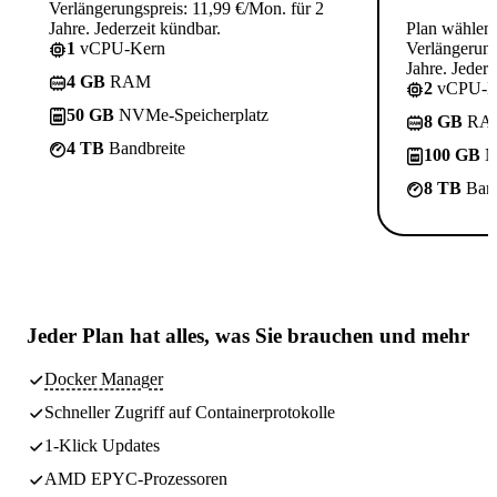
Verlängerungspreis: 11,99 €/Mon. für 2
Jahre. Jederzeit kündbar.
Plan wählen
1
vCPU-Kern
Verlängerung
Jahre. Jederz
4 GB
RAM
2
vCPU-K
50 GB
NVMe-Speicherplatz
8 GB
RA
4 TB
Bandbreite
100 GB
N
8 TB
Band
Jeder Plan hat
alles, was Sie brauchen
und mehr
Docker Manager
Schneller Zugriff auf Containerprotokolle
1-Klick Updates
AMD EPYC-Prozessoren