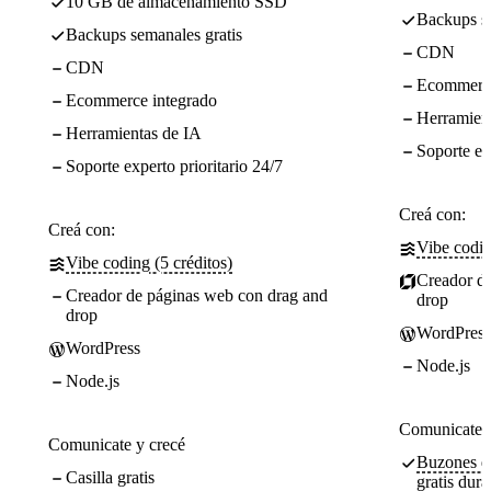
10 GB de almacenamiento SSD
Backups se
Backups semanales gratis
CDN
CDN
Ecommerce
Ecommerce integrado
Herramien
Herramientas de IA
Soporte ex
Soporte experto prioritario 24/7
Creá con:
Creá con:
Vibe codin
Vibe coding (5 créditos)
Creador d
Creador de páginas web con drag and
drop
drop
WordPress
WordPress
Node.js
Node.js
Comunicate y
Comunicate y crecé
Buzones de
Casilla gratis
gratis dura