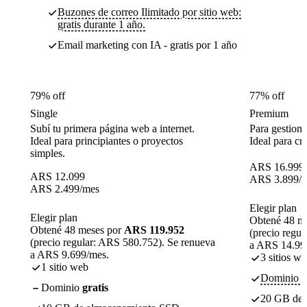
Buzones de correo Ilimitado por sitio web:
gratis durante 1 año.
Email marketing con IA - gratis por 1 año
79% off
77% off
Single
Premium
Subí tu primera página web a internet.
Para gestiona
Ideal para principiantes o proyectos
Ideal para cr
simples.
ARS
16.999
ARS
12.099
ARS
3.899
/
ARS
2.499
/mes
Elegir plan
Elegir plan
Obtené 48 m
Obtené 48 meses por
ARS 119.952
(precio regu
(precio regular: ARS 580.752). Se renueva
a ARS 14.99
a ARS 9.699/mes.
3 sitios w
1 sitio web
Dominio gr
Dominio
gratis
20 GB de 