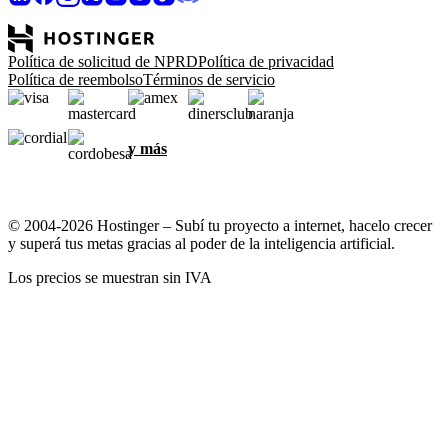
Política de solicitud de NPRD
Política de privacidad
Política de reembolso
Términos de servicio
y más
© 2004-2026 Hostinger – Subí tu proyecto a internet, hacelo crecer
y superá tus metas gracias al poder de la inteligencia artificial.
Los precios se muestran sin IVA
Protejemos tu privacidad
Este sitio web usa cookies necesarias para que funcione
correctamente y para obtener datos sobre cómo interactuás con él,
además de para fines de marketing. Al aceptar, permitís el guardado
de cookies en tu dispositivo para segmentación de anuncios,
personalización y análisis, según se describe en nuestra
Política de