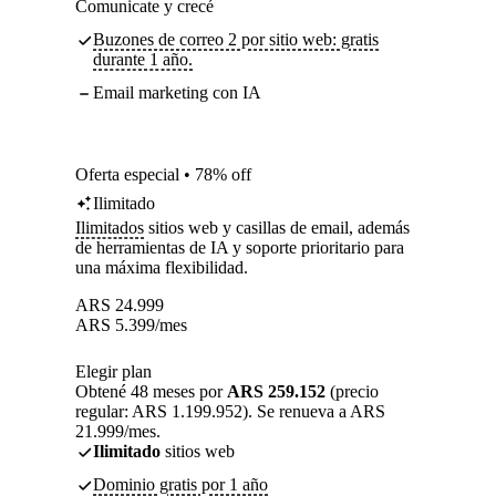
Comunicate y crecé
Buzones de correo 2 por sitio web: gratis
durante 1 año.
Email marketing con IA
Oferta especial • 78% off
Ilimitado
Ilimitados
sitios web y casillas de email, además
de herramientas de IA y soporte prioritario para
una máxima flexibilidad.
ARS
24.999
ARS
5.399
/mes
Elegir plan
Obtené 48 meses por
ARS 259.152
(precio
regular: ARS 1.199.952). Se renueva a ARS
21.999/mes.
Ilimitado
sitios web
Dominio gratis por 1 año