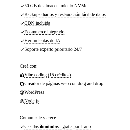
50 GB de almacenamiento NVMe
Backups diarios y restauración fácil de datos
CDN incluida
Ecommerce integrado
Herramientas de IA
Soporte experto prioritario 24/7
Creá con:
Vibe coding (15 créditos)
Creador de páginas web con drag and drop
WordPress
Node.js
Comunicate y crecé
Casillas
ilimitadas
- gratis por 1 año