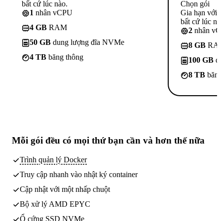
bất cứ lúc nào.
Chọn gói
1
nhân vCPU
Gia hạn với
bất cứ lúc nà
4 GB
RAM
2
nhân v
50 GB
dung lượng đĩa NVMe
8 GB
RA
4 TB
băng thông
100 GB
d
8 TB
băng
Mỗi gói đều có
mọi thứ bạn cần
và hơn thế nữa
Trình quản lý Docker
Truy cập nhanh vào nhật ký container
Cập nhật với một nhấp chuột
Bộ xử lý AMD EPYC
Ổ cứng SSD NVMe