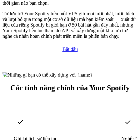
thời gian nào bạn chọn.
Tự lưu trữ Your Spotify trên một VPS giữ mọi lượt phát, lượt thích
và lượt bỏ qua trong một cơ sở dữ liệu mà bạn kiểm soát — xuất dữ
liệu của riêng Spotify bị giới hạn ở 50 bài hát gần đây nhất, nhưng
Your Spotify liên tục thăm dò API và xây dựng một kho lưu trữ
nghe cá nhân hoàn chỉnh phát triển miễn là phiên bản chạy.
Bắt đầu
Các tính năng chính của Your Spotify
Ghi lại lịch sử liên tục
Nghệ sĩ, 