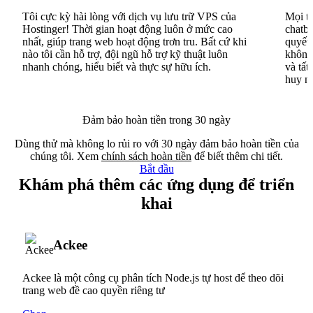
Tôi cực kỳ hài lòng với dịch vụ lưu trữ VPS của
Mọi th
Hostinger! Thời gian hoạt động luôn ở mức cao
chatbo
nhất, giúp trang web hoạt động trơn tru. Bất cứ khi
quyết 
nào tôi cần hỗ trợ, đội ngũ hỗ trợ kỹ thuật luôn
không 
nhanh chóng, hiểu biết và thực sự hữu ích.
và tất
huy n
Đảm bảo hoàn tiền trong 30 ngày
Dùng thử mà không lo rủi ro với 30 ngày đảm bảo hoàn tiền của
chúng tôi. Xem
chính sách hoàn tiền
để biết thêm chi tiết.
Bắt đầu
Khám phá thêm các ứng dụng để triển
khai
Ackee
Ackee là một công cụ phân tích Node.js tự host để theo dõi
trang web đề cao quyền riêng tư