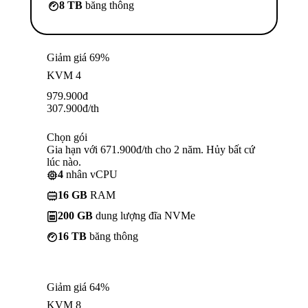
8 TB
băng thông
Giảm giá 69%
KVM 4
979.900
đ
307.900
đ
/th
Chọn gói
Gia hạn với 671.900đ/th cho 2 năm. Hủy bất cứ
lúc nào.
4
nhân vCPU
16 GB
RAM
200 GB
dung lượng đĩa NVMe
16 TB
băng thông
Giảm giá 64%
KVM 8