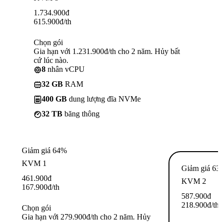
1.734.900
đ
615.900
đ
/th
Chọn gói
Gia hạn với 1.231.900đ/th cho 2 năm. Hủy bất
cứ lúc nào.
8
nhân vCPU
32 GB
RAM
400 GB
dung lượng đĩa NVMe
32 TB
băng thông
Giảm giá 64%
KVM 1
Giảm giá 6
461.900
đ
KVM 2
167.900
đ
/th
587.900
đ
218.900
đ
/th
Chọn gói
Gia hạn với 279.900đ/th cho 2 năm. Hủy