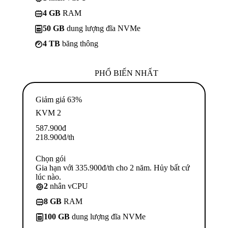
4 GB
RAM
50 GB
dung lượng đĩa NVMe
4 TB
băng thông
PHỔ BIẾN NHẤT
Giảm giá 63%
KVM 2
587.900
đ
218.900
đ
/th
Chọn gói
Gia hạn với 335.900đ/th cho 2 năm. Hủy bất cứ
lúc nào.
2
nhân vCPU
8 GB
RAM
100 GB
dung lượng đĩa NVMe