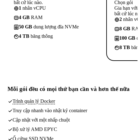
bất cứ lúc nào.
Chọn gói
1
nhân vCPU
Gia hạn với
bất cứ lúc nà
4 GB
RAM
2
nhân v
50 GB
dung lượng đĩa NVMe
8 GB
RA
4 TB
băng thông
100 GB
d
8 TB
băng
Mỗi gói đều có
mọi thứ bạn cần
và hơn thế nữa
Trình quản lý Docker
Truy cập nhanh vào nhật ký container
Cập nhật với một nhấp chuột
Bộ xử lý AMD EPYC
Ổ cứng SSD NVMe