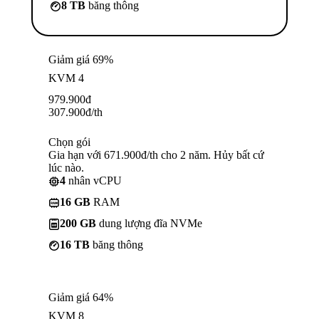
8 TB
băng thông
Giảm giá 69%
KVM 4
979.900
đ
307.900
đ
/th
Chọn gói
Gia hạn với 671.900đ/th cho 2 năm. Hủy bất cứ
lúc nào.
4
nhân vCPU
16 GB
RAM
200 GB
dung lượng đĩa NVMe
16 TB
băng thông
Giảm giá 64%
KVM 8