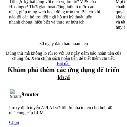
Tôi cực kỳ hài lòng với dịch vụ lưu trữ VPS của
Mọi th
Hostinger! Thời gian hoạt động luôn ở mức cao
chatbo
nhất, giúp trang web hoạt động trơn tru. Bất cứ khi
quyết 
nào tôi cần hỗ trợ, đội ngũ hỗ trợ kỹ thuật luôn
không 
nhanh chóng, hiểu biết và thực sự hữu ích.
và tất
huy n
30 ngày đảm bảo hoàn tiền
Dùng thử mà không lo rủi ro với 30 ngày đảm bảo hoàn tiền của
chúng tôi. Xem
chính sách hoàn tiền
để biết thêm chi tiết.
Bắt đầu
Khám phá thêm các ứng dụng để triển
khai
9router
Proxy định tuyến API AI với tối ưu hóa token cho hơn 40
nhà cung cấp LLM
Chọn