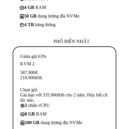
4 GB
RAM
50 GB
dung lượng đĩa NVMe
4 TB
băng thông
PHỔ BIẾN NHẤT
Giảm giá 63%
KVM 2
587.900
đ
218.900
đ
/th
Chọn gói
Gia hạn với 335.900đ/th cho 2 năm. Hủy bất cứ
lúc nào.
2
nhân vCPU
8 GB
RAM
100 GB
dung lượng đĩa NVMe