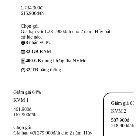
1.734.900
đ
615.900
đ
/th
Chọn gói
Gia hạn với 1.231.900đ/th cho 2 năm. Hủy bất
cứ lúc nào.
8
nhân vCPU
32 GB
RAM
400 GB
dung lượng đĩa NVMe
32 TB
băng thông
Giảm giá 64%
KVM 1
Giảm giá 6
461.900
đ
KVM 2
167.900
đ
/th
587.900
đ
218.900
đ
/th
Chọn gói
Gia hạn với 279.900đ/th cho 2 năm. Hủy