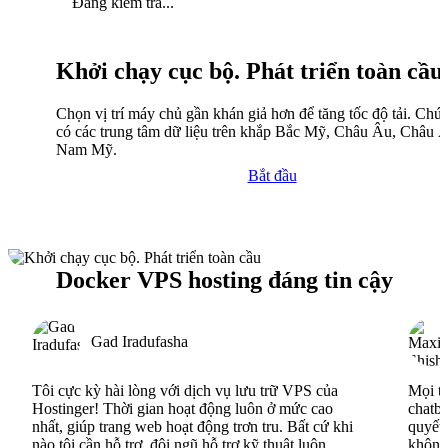
Đang kiểm tra...
Khởi chạy cục bộ. Phát triển toàn cầu
Chọn vị trí máy chủ gần khán giả hơn để tăng tốc độ tải. Chún
có các trung tâm dữ liệu trên khắp Bắc Mỹ, Châu Âu, Châu 
Nam Mỹ.
Bắt đầu
Docker VPS hosting đáng tin cậy
Gad Iradufasha
Tôi cực kỳ hài lòng với dịch vụ lưu trữ VPS của
Mọi th
Hostinger! Thời gian hoạt động luôn ở mức cao
chatbo
nhất, giúp trang web hoạt động trơn tru. Bất cứ khi
quyết 
nào tôi cần hỗ trợ, đội ngũ hỗ trợ kỹ thuật luôn
không 