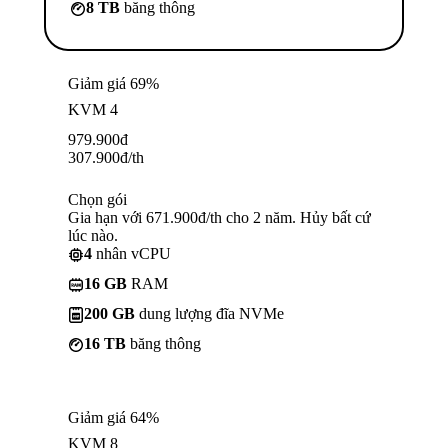
8 TB
băng thông
Giảm giá 69%
KVM 4
979.900
đ
307.900
đ
/th
Chọn gói
Gia hạn với 671.900đ/th cho 2 năm. Hủy bất cứ
lúc nào.
4
nhân vCPU
16 GB
RAM
200 GB
dung lượng đĩa NVMe
16 TB
băng thông
Giảm giá 64%
KVM 8