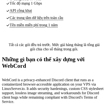
Tốc độ mạng 1 Gbps
API công khai
Các trung tâm dữ liệu
trên toàn cầu
Tên miền miễn phí trong 1 năm
Tất cả các gói đều trả trước. Mức giá hàng tháng là tổng giá
gói chia cho số tháng trong gói.
Những gì bạn có thể xây dựng với
WebCord
WebCord is a privacy-enhanced Discord client that runs as a
containerized browser-accessible application on your VPS via
LinuxServer.io. It adds security hardenings, custom CSS stylesheet
support, lossless image streaming, and workarounds for Discord
client bugs while remaining compliant with Discord's Terms of
Service.