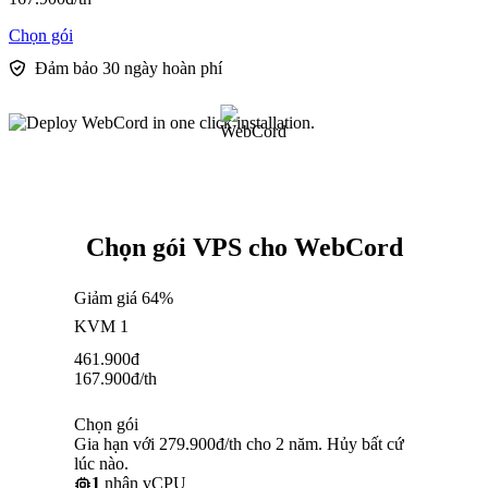
Chọn gói
Đảm bảo 30 ngày hoàn phí
Chọn gói VPS cho WebCord
Giảm giá 64%
KVM 1
461.900
đ
167.900
đ
/th
Chọn gói
Gia hạn với 279.900đ/th cho 2 năm. Hủy bất cứ
lúc nào.
1
nhân vCPU