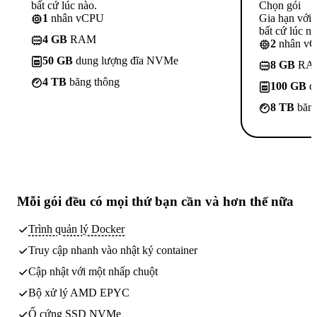
bất cứ lúc nào.
Chọn gói
1
nhân vCPU
Gia hạn với
bất cứ lúc nà
4 GB
RAM
2
nhân v
50 GB
dung lượng đĩa NVMe
8 GB
RA
4 TB
băng thông
100 GB
d
8 TB
băng
Mỗi gói đều có
mọi thứ bạn cần
và hơn thế nữa
Trình quản lý Docker
Truy cập nhanh vào nhật ký container
Cập nhật với một nhấp chuột
Bộ xử lý AMD EPYC
Ổ cứng SSD NVMe