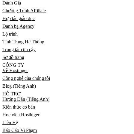
Đánh Giá
Chương Trình Affiliate
Hợp tác giáo dục
Danh bạ Agency
Lộ trình
Tình Trạng Hệ Thống
Trung tâm tin cậy
Sơ đồ trang
CÔNG TY
Về Hostinger
Công nghệ của chúng tôi
Blog (Tiếng Anh)
HỖ TRỢ
Hướng Dẫn (Tiếng Anh)
Kiến thức cơ bản
Học viện Hostinger
Liên Hệ
Báo Cáo Vi Phạm