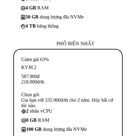
4 GB
RAM
50 GB
dung lượng đĩa NVMe
4 TB
băng thông
PHỔ BIẾN NHẤT
Giảm giá 63%
KVM 2
587.900
đ
218.900
đ
/th
Chọn gói
Gia hạn với 335.900đ/th cho 2 năm. Hủy bất cứ
lúc nào.
2
nhân vCPU
8 GB
RAM
100 GB
dung lượng đĩa NVMe