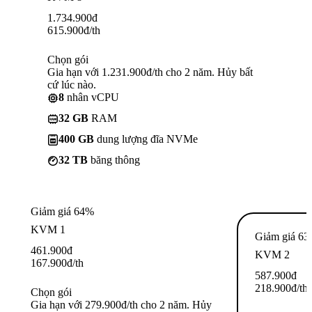
1.734.900
đ
615.900
đ
/th
Chọn gói
Gia hạn với 1.231.900đ/th cho 2 năm. Hủy bất
cứ lúc nào.
8
nhân vCPU
32 GB
RAM
400 GB
dung lượng đĩa NVMe
32 TB
băng thông
Giảm giá 64%
KVM 1
Giảm giá 6
461.900
đ
KVM 2
167.900
đ
/th
587.900
đ
218.900
đ
/th
Chọn gói
Gia hạn với 279.900đ/th cho 2 năm. Hủy