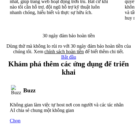
nhất, giúp trang web hoạt động trơn tru. Bất cứ khi
quyết 
nào tôi cần hỗ trợ, đội ngũ hỗ trợ kỹ thuật luôn
không 
nhanh chóng, hiểu biết và thực sự hữu ích.
và tất
huy n
30 ngày đảm bảo hoàn tiền
Dùng thử mà không lo rủi ro với 30 ngày đảm bảo hoàn tiền của
chúng tôi. Xem
chính sách hoàn tiền
để biết thêm chi tiết.
Bắt đầu
Khám phá thêm các ứng dụng để triển
khai
Buzz
Không gian làm việc tự host nơi con người và các tác nhân
AI chia sẻ chung một không gian
Chọn