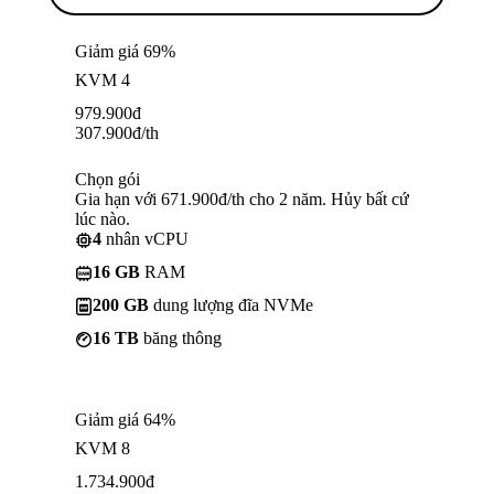
Giảm giá 69%
KVM 4
979.900
đ
307.900
đ
/th
Chọn gói
Gia hạn với 671.900đ/th cho 2 năm. Hủy bất cứ
lúc nào.
4
nhân vCPU
16 GB
RAM
200 GB
dung lượng đĩa NVMe
16 TB
băng thông
Giảm giá 64%
KVM 8
1.734.900
đ