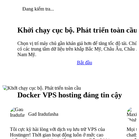
Đang kiểm tra...
Khởi chạy cục bộ. Phát triển toàn cầu
Chọn vị trí máy chủ gần khán giả hơn để tăng tốc độ tải. Chún
có các trung tâm dữ liệu trên khắp Bắc Mỹ, Châu Âu, Châu 
Nam Mỹ.
Bắt đầu
Docker VPS hosting đáng tin cậy
Gad Iradufasha
Tôi cực kỳ hài lòng với dịch vụ lưu trữ VPS của
Mọi th
Hostinger! Thời gian hoạt động luôn ở mức cao
chatbo