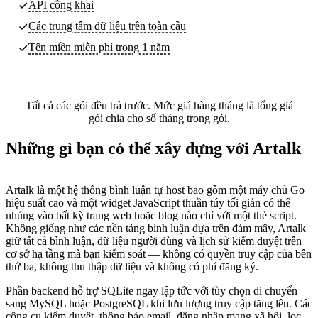
API công khai
Các trung tâm dữ liệu
trên toàn cầu
Tên miền miễn phí trong 1 năm
Tất cả các gói đều trả trước. Mức giá hàng tháng là tổng giá
gói chia cho số tháng trong gói.
Những gì bạn có thể xây dựng với Artalk
Artalk là một hệ thống bình luận tự host bao gồm một máy chủ Go
hiệu suất cao và một widget JavaScript thuần túy tối giản có thể
nhúng vào bất kỳ trang web hoặc blog nào chỉ với một thẻ script.
Không giống như các nền tảng bình luận dựa trên đám mây, Artalk
giữ tất cả bình luận, dữ liệu người dùng và lịch sử kiểm duyệt trên
cơ sở hạ tầng mà bạn kiểm soát — không có quyền truy cập của bên
thứ ba, không thu thập dữ liệu và không có phí đăng ký.
Phần backend hỗ trợ SQLite ngay lập tức với tùy chọn di chuyển
sang MySQL hoặc PostgreSQL khi lưu lượng truy cập tăng lên. Các
công cụ kiểm duyệt, thông báo email, đăng nhập mạng xã hội, lọc