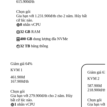
615.900
đ
/th
Chọn gói
Gia hạn với 1.231.900đ/th cho 2 năm. Hủy bất
cứ lúc nào.
8
nhân vCPU
32 GB
RAM
400 GB
dung lượng đĩa NVMe
32 TB
băng thông
Giảm giá 64%
KVM 1
Giảm giá 6
461.900
đ
KVM 2
167.900
đ
/th
587.900
đ
218.900
đ
/th
Chọn gói
Gia hạn với 279.900đ/th cho 2 năm. Hủy
bất cứ lúc nào.
Chọn gói
1
nhân vCPU
Gia hạn với