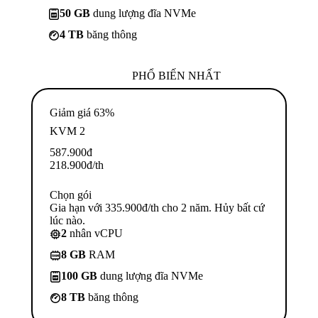
50 GB
dung lượng đĩa NVMe
4 TB
băng thông
PHỔ BIẾN NHẤT
Giảm giá 63%
KVM 2
587.900
đ
218.900
đ
/th
Chọn gói
Gia hạn với 335.900đ/th cho 2 năm. Hủy bất cứ
lúc nào.
2
nhân vCPU
8 GB
RAM
100 GB
dung lượng đĩa NVMe
8 TB
băng thông