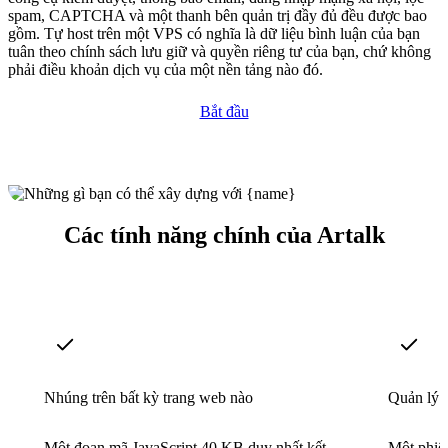
spam, CAPTCHA và một thanh bên quản trị đầy đủ đều được bao
gồm. Tự host trên một VPS có nghĩa là dữ liệu bình luận của bạn
tuân theo chính sách lưu giữ và quyền riêng tư của bạn, chứ không
phải điều khoản dịch vụ của một nền tảng nào đó.
Bắt đầu
Các tính năng chính của Artalk
Nhúng trên bất kỳ trang web nào
Quản lý 
Một đoạn mã JavaScript 40 KB duy nhất kết
Một phiên