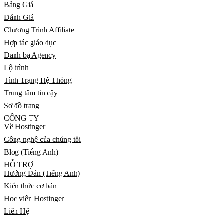
Bảng Giá
Đánh Giá
Chương Trình Affiliate
Hợp tác giáo dục
Danh bạ Agency
Lộ trình
Tình Trạng Hệ Thống
Trung tâm tin cậy
Sơ đồ trang
CÔNG TY
Về Hostinger
Công nghệ của chúng tôi
Blog (Tiếng Anh)
HỖ TRỢ
Hướng Dẫn (Tiếng Anh)
Kiến thức cơ bản
Học viện Hostinger
Liên Hệ