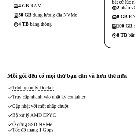
bất cứ lúc nà
4 GB
RAM
2
nhân v
50 GB
dung lượng đĩa NVMe
8 GB
RA
4 TB
băng thông
100 GB
d
8 TB
băng
Mỗi gói đều có
mọi thứ bạn cần
và hơn thế nữa
Trình quản lý Docker
Truy cập nhanh vào nhật ký container
Cập nhật với một nhấp chuột
Bộ xử lý AMD EPYC
Ổ cứng SSD NVMe
Tốc độ mạng 1 Gbps