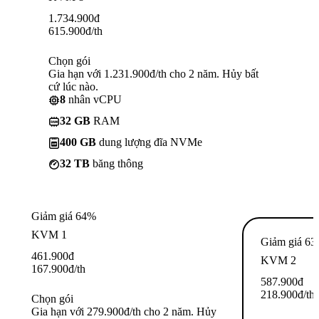
1.734.900
đ
615.900
đ
/th
Chọn gói
Gia hạn với 1.231.900đ/th cho 2 năm. Hủy bất
cứ lúc nào.
8
nhân vCPU
32 GB
RAM
400 GB
dung lượng đĩa NVMe
32 TB
băng thông
Giảm giá 64%
KVM 1
Giảm giá 6
461.900
đ
KVM 2
167.900
đ
/th
587.900
đ
218.900
đ
/th
Chọn gói
Gia hạn với 279.900đ/th cho 2 năm. Hủy