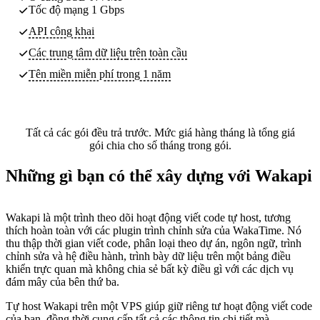
Tốc độ mạng 1 Gbps
API công khai
Các trung tâm dữ liệu
trên toàn cầu
Tên miền miễn phí trong 1 năm
Tất cả các gói đều trả trước. Mức giá hàng tháng là tổng giá
gói chia cho số tháng trong gói.
Những gì bạn có thể xây dựng với Wakapi
Wakapi là một trình theo dõi hoạt động viết code tự host, tương
thích hoàn toàn với các plugin trình chỉnh sửa của WakaTime. Nó
thu thập thời gian viết code, phân loại theo dự án, ngôn ngữ, trình
chỉnh sửa và hệ điều hành, trình bày dữ liệu trên một bảng điều
khiển trực quan mà không chia sẻ bất kỳ điều gì với các dịch vụ
đám mây của bên thứ ba.
Tự host Wakapi trên một VPS giúp giữ riêng tư hoạt động viết code
của bạn, đồng thời cung cấp tất cả các thông tin chi tiết mà