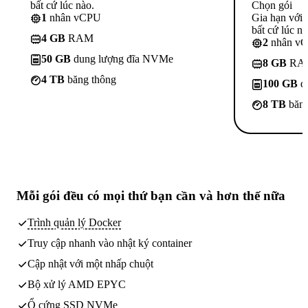
bất cứ lúc nào.
Chọn gói
1
nhân vCPU
Gia hạn với
bất cứ lúc nà
4 GB
RAM
2
nhân v
50 GB
dung lượng đĩa NVMe
8 GB
RA
4 TB
băng thông
100 GB
d
8 TB
băng
Mỗi gói đều có
mọi thứ bạn cần
và hơn thế nữa
Trình quản lý Docker
Truy cập nhanh vào nhật ký container
Cập nhật với một nhấp chuột
Bộ xử lý AMD EPYC
Ổ cứng SSD NVMe