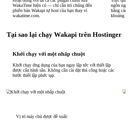
Hoạt động với tất cả các plugin chỉnh sửa
Trực quan
WakaTime hiện có — chỉ cần trỏ chúng đến
ngôn ngữ,
phiên bản Wakapi tự host của bạn thay vì
bằng các 
wakatime.com.
khoảng th
Tại sao lại chạy Wakapi trên Hostinger
Khởi chạy với một nhấp chuột
Khởi chạy ứng dụng của bạn ngay lập tức với thiết lập
được cấu hình sẵn. Không cần cài đặt thủ công hoặc các
bước thiết lập phức tạp.
Vị trí máy chủ được đề xuất: