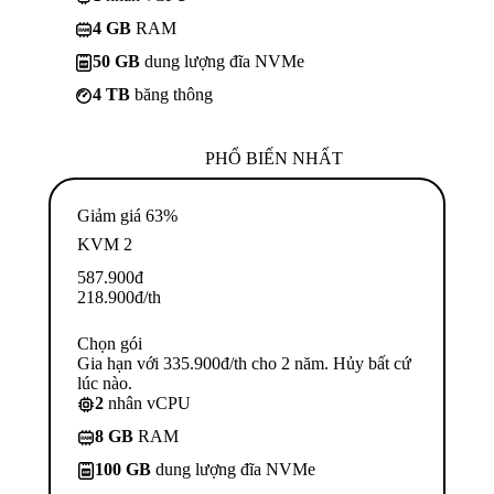
4 GB
RAM
50 GB
dung lượng đĩa NVMe
4 TB
băng thông
PHỔ BIẾN NHẤT
Giảm giá 63%
KVM 2
587.900
đ
218.900
đ
/th
Chọn gói
Gia hạn với 335.900đ/th cho 2 năm. Hủy bất cứ
lúc nào.
2
nhân vCPU
8 GB
RAM
100 GB
dung lượng đĩa NVMe