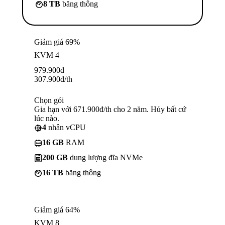
8 TB
băng thông
Giảm giá 69%
KVM 4
979.900
đ
307.900
đ
/th
Chọn gói
Gia hạn với 671.900đ/th cho 2 năm. Hủy bất cứ
lúc nào.
4
nhân vCPU
16 GB
RAM
200 GB
dung lượng đĩa NVMe
16 TB
băng thông
Giảm giá 64%
KVM 8