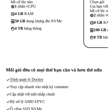
bất cứ lúc nào.
Chọn gói
1
nhân vCPU
Gia hạn với
bất cứ lúc nà
4 GB
RAM
2
nhân v
50 GB
dung lượng đĩa NVMe
8 GB
RA
4 TB
băng thông
100 GB
d
8 TB
băng
Mỗi gói đều có
mọi thứ bạn cần
và hơn thế nữa
Trình quản lý Docker
Truy cập nhanh vào nhật ký container
Cập nhật với một nhấp chuột
Bộ xử lý AMD EPYC
Ổ cứng SSD NVMe