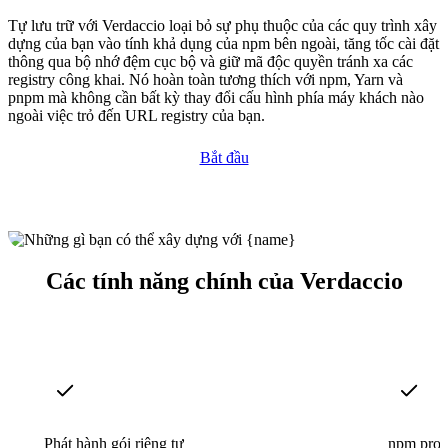
Tự lưu trữ với Verdaccio loại bỏ sự phụ thuộc của các quy trình xây
dựng của bạn vào tính khả dụng của npm bên ngoài, tăng tốc cài đặt
thông qua bộ nhớ đệm cục bộ và giữ mã độc quyền tránh xa các
registry công khai. Nó hoàn toàn tương thích với npm, Yarn và
pnpm mà không cần bất kỳ thay đổi cấu hình phía máy khách nào
ngoài việc trỏ đến URL registry của bạn.
Bắt đầu
Các tính năng chính của Verdaccio
Phát hành gói riêng tư
npm prox