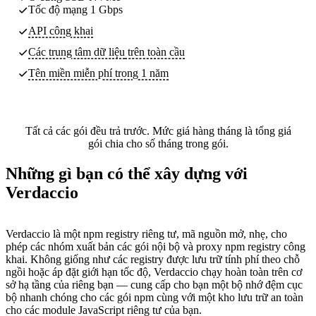
Tốc độ mạng 1 Gbps
API công khai
Các trung tâm dữ liệu
trên toàn cầu
Tên miền miễn phí trong 1 năm
Tất cả các gói đều trả trước. Mức giá hàng tháng là tổng giá
gói chia cho số tháng trong gói.
Những gì bạn có thể xây dựng với
Verdaccio
Verdaccio là một npm registry riêng tư, mã nguồn mở, nhẹ, cho
phép các nhóm xuất bản các gói nội bộ và proxy npm registry công
khai. Không giống như các registry được lưu trữ tính phí theo chỗ
ngồi hoặc áp đặt giới hạn tốc độ, Verdaccio chạy hoàn toàn trên cơ
sở hạ tầng của riêng bạn — cung cấp cho bạn một bộ nhớ đệm cục
bộ nhanh chóng cho các gói npm cùng với một kho lưu trữ an toàn
cho các module JavaScript riêng tư của bạn.