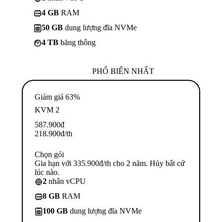
4 GB
RAM
50 GB
dung lượng đĩa NVMe
4 TB
băng thông
PHỔ BIẾN NHẤT
Giảm giá 63%
KVM 2
587.900
đ
218.900
đ
/th
Chọn gói
Gia hạn với 335.900đ/th cho 2 năm. Hủy bất cứ
lúc nào.
2
nhân vCPU
8 GB
RAM
100 GB
dung lượng đĩa NVMe