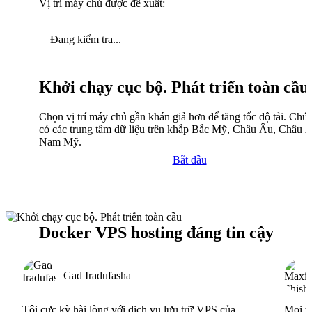
Vị trí máy chủ được đề xuất:
Đang kiểm tra...
Khởi chạy cục bộ. Phát triển toàn cầu
Chọn vị trí máy chủ gần khán giả hơn để tăng tốc độ tải. Chún
có các trung tâm dữ liệu trên khắp Bắc Mỹ, Châu Âu, Châu 
Nam Mỹ.
Bắt đầu
Docker VPS hosting đáng tin cậy
Gad Iradufasha
Tôi cực kỳ hài lòng với dịch vụ lưu trữ VPS của
Mọi th