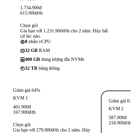
1.734.900
đ
615.900
đ
/th
Chọn gói
Gia hạn với 1.231.900đ/th cho 2 năm. Hủy bất
cứ lúc nào.
8
nhân vCPU
32 GB
RAM
400 GB
dung lượng đĩa NVMe
32 TB
băng thông
Giảm giá 64%
KVM 1
Giảm giá 6
461.900
đ
KVM 2
167.900
đ
/th
587.900
đ
218.900
đ
/th
Chọn gói
Gia hạn với 279.900đ/th cho 2 năm. Hủy