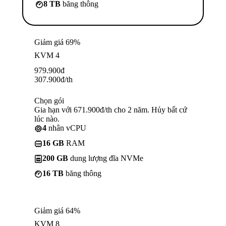
8 TB
băng thông
Giảm giá 69%
KVM 4
979.900
đ
307.900
đ
/th
Chọn gói
Gia hạn với 671.900đ/th cho 2 năm. Hủy bất cứ
lúc nào.
4
nhân vCPU
16 GB
RAM
200 GB
dung lượng đĩa NVMe
16 TB
băng thông
Giảm giá 64%
KVM 8