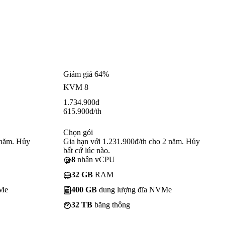
Giảm giá 64%
KVM 8
1.734.900
đ
615.900
đ
/th
Chọn gói
 năm. Hủy
Gia hạn với 1.231.900đ/th cho 2 năm. Hủy
bất cứ lúc nào.
8
nhân vCPU
32 GB
RAM
VMe
400 GB
dung lượng đĩa NVMe
32 TB
băng thông