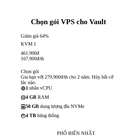
Chọn gói VPS cho Vault
Giảm giá 64%
KVM 1
461.900
đ
167.900
đ
/th
Chọn gói
Gia hạn với 279.900đ/th cho 2 năm. Hủy bất cứ
lúc nào.
1
nhân vCPU
4 GB
RAM
50 GB
dung lượng đĩa NVMe
4 TB
băng thông
PHỔ BIẾN NHẤT