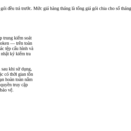
 gói đều trả trước. Mức giá hàng tháng là tổng giá gói chia cho số tháng
p trung kiểm soát
token — trên toàn
ác tệp cấu hình và
 nhật ký kiểm tra
i sau khi sử dụng,
ặc có thời gian tồn
 bạn hoàn toàn nằm
quyền truy cập
bảo vệ.