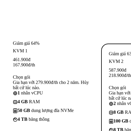
Giảm giá 64%
KVM 1
Giảm giá 6
461.900
đ
KVM 2
167.900
đ
/th
587.900
đ
218.900
đ
/th
Chọn gói
Gia hạn với 279.900đ/th cho 2 năm. Hủy
bất cứ lúc nào.
Chọn gói
1
nhân vCPU
Gia hạn với
bất cứ lúc n
4 GB
RAM
2
nhân 
50 GB
dung lượng đĩa NVMe
8 GB
R
4 TB
băng thông
100 GB
d
8 TB
băn