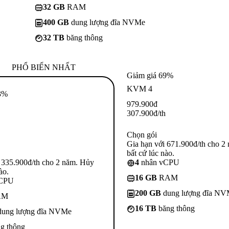
32 GB
RAM
400 GB
dung lượng đĩa NVMe
32 TB
băng thông
PHỔ BIẾN NHẤT
Giảm giá 69%
KVM 4
3%
979.900
đ
307.900
đ
/th
Chọn gói
Gia hạn với 671.900đ/th cho 2
bất cứ lúc nào.
 335.900đ/th cho 2 năm. Hủy
4
nhân vCPU
ào.
16 GB
RAM
vCPU
200 GB
dung lượng đĩa N
AM
16 TB
băng thông
ung lượng đĩa NVMe
g thông