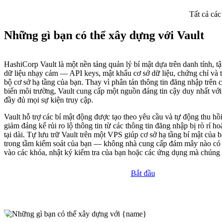
Tất cả các
Những gì bạn có thể xây dựng với Vault
HashiCorp Vault là một nền tảng quản lý bí mật dựa trên danh tính, tậ
dữ liệu nhạy cảm — API keys, mật khẩu cơ sở dữ liệu, chứng chỉ và 
bộ cơ sở hạ tầng của bạn. Thay vì phân tán thông tin đăng nhập trên c
biến môi trường, Vault cung cấp một nguồn đáng tin cậy duy nhất với
đầy đủ mọi sự kiện truy cập.
Vault hỗ trợ các bí mật động được tạo theo yêu cầu và tự động thu hồ
giảm đáng kể rủi ro lộ thông tin từ các thông tin đăng nhập bị rò rỉ ho
tại dài. Tự lưu trữ Vault trên một VPS giúp cơ sở hạ tầng bí mật của
trong tầm kiểm soát của bạn — không nhà cung cấp đám mây nào có 
vào các khóa, nhật ký kiểm tra của bạn hoặc các ứng dụng mà chúng 
Bắt đầu