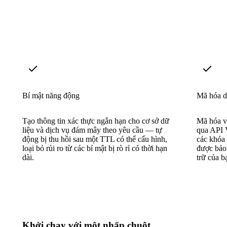
Bí mật năng động
Mã hóa d
Tạo thông tin xác thực ngắn hạn cho cơ sở dữ
Mã hóa v
liệu và dịch vụ đám mây theo yêu cầu — tự
qua API V
động bị thu hồi sau một TTL có thể cấu hình,
các khóa
loại bỏ rủi ro từ các bí mật bị rò rỉ có thời hạn
được bảo
dài.
trữ của b
Khởi chạy với một nhấp chuột