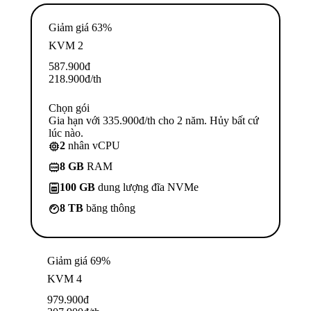
Giảm giá 63%
KVM 2
587.900
đ
218.900
đ
/th
Chọn gói
Gia hạn với 335.900đ/th cho 2 năm. Hủy bất cứ
lúc nào.
2
nhân vCPU
8 GB
RAM
100 GB
dung lượng đĩa NVMe
8 TB
băng thông
Giảm giá 69%
KVM 4
979.900
đ