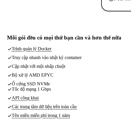
Mỗi gói đều có
mọi thứ bạn cần
và hơn thế nữa
Trình quản lý Docker
Truy cập nhanh vào nhật ký container
Cập nhật với một nhấp chuột
Bộ xử lý AMD EPYC
Ổ cứng SSD NVMe
Tốc độ mạng 1 Gbps
API công khai
Các trung tâm dữ liệu
trên toàn cầu
Tên miền miễn phí trong 1 năm