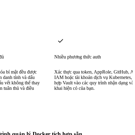
đủ
Nhiều phương thức auth
xóa bí mật đều được
Xác thực qua token, AppRole, GitHub, 
in danh tính và dấu
IAM hoặc tài khoản dịch vụ Kubernetes, t
ấu vết không thể thay
hợp Vault vào các quy trình nhận dạng và 
n tuân thủ và điều
khai hiện có của bạn.
rình quản lý Docker tích hợp sẵn