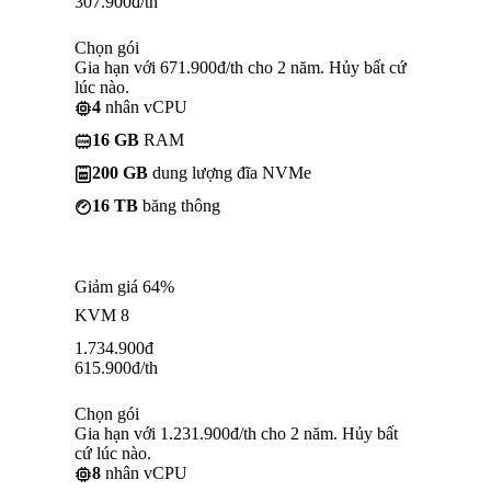
307.900
đ
/th
Chọn gói
Gia hạn với 671.900đ/th cho 2 năm. Hủy bất cứ
lúc nào.
4
nhân vCPU
16 GB
RAM
200 GB
dung lượng đĩa NVMe
16 TB
băng thông
Giảm giá 64%
KVM 8
1.734.900
đ
615.900
đ
/th
Chọn gói
Gia hạn với 1.231.900đ/th cho 2 năm. Hủy bất
cứ lúc nào.
8
nhân vCPU