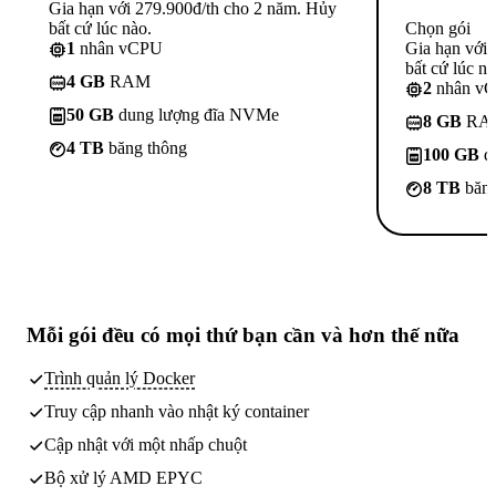
Gia hạn với 279.900đ/th cho 2 năm. Hủy
bất cứ lúc nào.
Chọn gói
1
nhân vCPU
Gia hạn với
bất cứ lúc nà
4 GB
RAM
2
nhân v
50 GB
dung lượng đĩa NVMe
8 GB
RA
4 TB
băng thông
100 GB
d
8 TB
băng
Mỗi gói đều có
mọi thứ bạn cần
và hơn thế nữa
Trình quản lý Docker
Truy cập nhanh vào nhật ký container
Cập nhật với một nhấp chuột
Bộ xử lý AMD EPYC