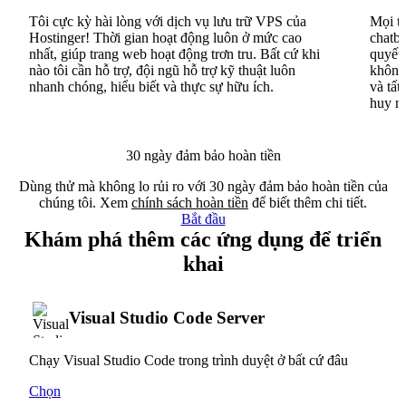
Tôi cực kỳ hài lòng với dịch vụ lưu trữ VPS của
Mọi th
Hostinger! Thời gian hoạt động luôn ở mức cao
chatbo
nhất, giúp trang web hoạt động trơn tru. Bất cứ khi
quyết 
nào tôi cần hỗ trợ, đội ngũ hỗ trợ kỹ thuật luôn
không 
nhanh chóng, hiểu biết và thực sự hữu ích.
và tất
huy n
30 ngày đảm bảo hoàn tiền
Dùng thử mà không lo rủi ro với 30 ngày đảm bảo hoàn tiền của
chúng tôi. Xem
chính sách hoàn tiền
để biết thêm chi tiết.
Bắt đầu
Khám phá thêm các ứng dụng để triển
khai
Visual Studio Code Server
Chạy Visual Studio Code trong trình duyệt ở bất cứ đâu
Chọn