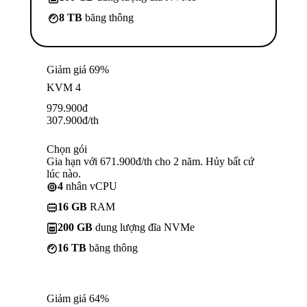
8 TB
băng thông
Giảm giá 69%
KVM 4
979.900
đ
307.900
đ
/th
Chọn gói
Gia hạn với 671.900đ/th cho 2 năm. Hủy bất cứ
lúc nào.
4
nhân vCPU
16 GB
RAM
200 GB
dung lượng đĩa NVMe
16 TB
băng thông
Giảm giá 64%