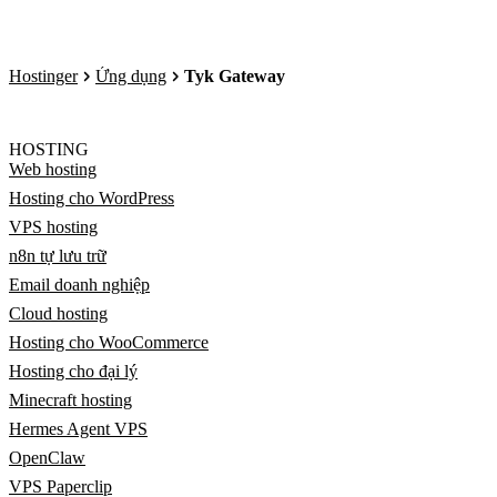
Hostinger
Ứng dụng
Tyk Gateway
HOSTING
Web hosting
Hosting cho WordPress
VPS hosting
n8n tự lưu trữ
Email doanh nghiệp
Cloud hosting
Hosting cho WooCommerce
Hosting cho đại lý
Minecraft hosting
Hermes Agent VPS
OpenClaw
VPS Paperclip