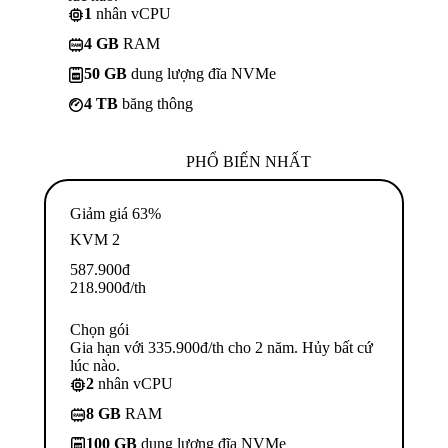
1
nhân vCPU
4 GB
RAM
50 GB
dung lượng đĩa NVMe
4 TB
băng thông
PHỔ BIẾN NHẤT
Giảm giá 63%
KVM 2
587.900
đ
218.900
đ
/th
Chọn gói
Gia hạn với 335.900đ/th cho 2 năm. Hủy bất cứ
lúc nào.
2
nhân vCPU
8 GB
RAM
100 GB
dung lượng đĩa NVMe