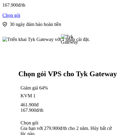
167.900
đ
/th
Chọn gói
30 ngày đảm bảo hoàn tiền
Chọn gói VPS cho Tyk Gateway
Giảm giá 64%
KVM 1
461.900
đ
167.900
đ
/th
Chọn gói
Gia hạn với 279.900đ/th cho 2 năm. Hủy bất cứ
lúc nào.