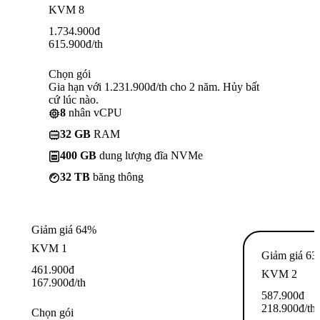
KVM 8
1.734.900
đ
615.900
đ
/th
Chọn gói
Gia hạn với 1.231.900đ/th cho 2 năm. Hủy bất
cứ lúc nào.
8
nhân vCPU
32 GB
RAM
400 GB
dung lượng đĩa NVMe
32 TB
băng thông
Giảm giá 64%
KVM 1
Giảm giá 6
461.900
đ
KVM 2
167.900
đ
/th
587.900
đ
218.900
đ
/th
Chọn gói