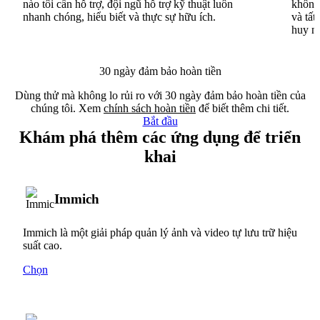
nào tôi cần hỗ trợ, đội ngũ hỗ trợ kỹ thuật luôn
không 
nhanh chóng, hiểu biết và thực sự hữu ích.
và tất
huy n
30 ngày đảm bảo hoàn tiền
Dùng thử mà không lo rủi ro với 30 ngày đảm bảo hoàn tiền của
chúng tôi. Xem
chính sách hoàn tiền
để biết thêm chi tiết.
Bắt đầu
Khám phá thêm các ứng dụng để triển
khai
Immich
Immich là một giải pháp quản lý ảnh và video tự lưu trữ hiệu
suất cao.
Chọn