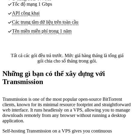
Tốc độ mạng 1 Gbps
API công khai
Các trung tâm dữ liệu
trên toàn cầu
Tên miền miễn phí trong 1 năm
Tất cả các gói đều trả trước. Mức giá hàng tháng là tổng giá
gói chia cho số tháng trong gói.
Những gì bạn có thể xây dựng với
Transmission
Transmission is one of the most popular open-source BitTorrent
clients, known for its minimal resource footprint and straightforward
web interface. It runs headlessly on a VPS, allowing you to manage
downloads remotely from any browser without running a desktop
application.
Self-hosting Transmission on a VPS gives you continuous