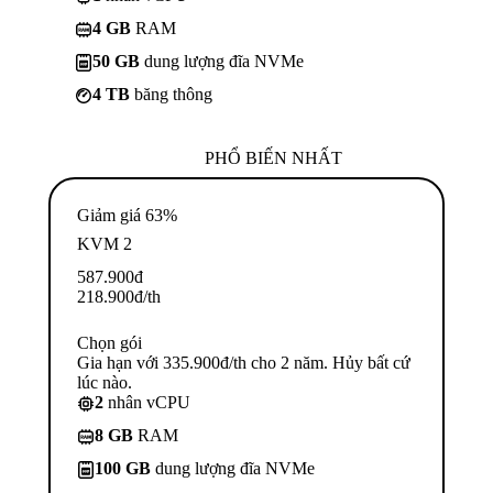
4 GB
RAM
50 GB
dung lượng đĩa NVMe
4 TB
băng thông
PHỔ BIẾN NHẤT
Giảm giá 63%
KVM 2
587.900
đ
218.900
đ
/th
Chọn gói
Gia hạn với 335.900đ/th cho 2 năm. Hủy bất cứ
lúc nào.
2
nhân vCPU
8 GB
RAM
100 GB
dung lượng đĩa NVMe