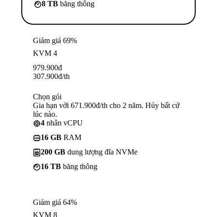
8 TB
băng thông
Giảm giá 69%
KVM 4
979.900
đ
307.900
đ
/th
Chọn gói
Gia hạn với 671.900đ/th cho 2 năm. Hủy bất cứ
lúc nào.
4
nhân vCPU
16 GB
RAM
200 GB
dung lượng đĩa NVMe
16 TB
băng thông
Giảm giá 64%
KVM 8