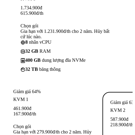
1.734.900
đ
615.900
đ
/th
Chọn gói
Gia hạn với 1.231.900đ/th cho 2 năm. Hủy bất
cứ lúc nào.
8
nhân vCPU
32 GB
RAM
400 GB
dung lượng đĩa NVMe
32 TB
băng thông
Giảm giá 64%
KVM 1
Giảm giá 6
461.900
đ
KVM 2
167.900
đ
/th
587.900
đ
218.900
đ
/th
Chọn gói
Gia hạn với 279.900đ/th cho 2 năm. Hủy