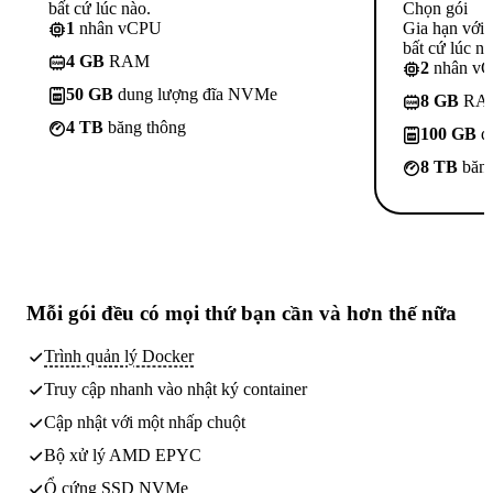
bất cứ lúc nào.
Chọn gói
1
nhân vCPU
Gia hạn với
bất cứ lúc nà
4 GB
RAM
2
nhân v
50 GB
dung lượng đĩa NVMe
8 GB
RA
4 TB
băng thông
100 GB
d
8 TB
băng
Mỗi gói đều có
mọi thứ bạn cần
và hơn thế nữa
Trình quản lý Docker
Truy cập nhanh vào nhật ký container
Cập nhật với một nhấp chuột
Bộ xử lý AMD EPYC
Ổ cứng SSD NVMe