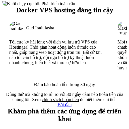
Docker VPS hosting đáng tin cậy
Gad Iradufasha
Tôi cực kỳ hài lòng với dịch vụ lưu trữ VPS của
Mọi th
Hostinger! Thời gian hoạt động luôn ở mức cao
chatbo
nhất, giúp trang web hoạt động trơn tru. Bất cứ khi
quyết 
nào tôi cần hỗ trợ, đội ngũ hỗ trợ kỹ thuật luôn
không 
nhanh chóng, hiểu biết và thực sự hữu ích.
và tất
huy n
Đảm bảo hoàn tiền trong 30 ngày
Dùng thử mà không lo rủi ro với 30 ngày đảm bảo hoàn tiền của
chúng tôi. Xem
chính sách hoàn tiền
để biết thêm chi tiết.
Bắt đầu
Khám phá thêm các ứng dụng để triển
khai