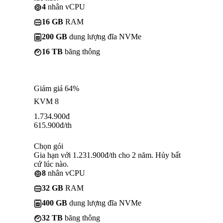
4
nhân vCPU
16 GB
RAM
200 GB
dung lượng đĩa NVMe
16 TB
băng thông
Giảm giá 64%
KVM 8
1.734.900
đ
615.900
đ
/th
Chọn gói
Gia hạn với 1.231.900đ/th cho 2 năm. Hủy bất
cứ lúc nào.
8
nhân vCPU
32 GB
RAM
400 GB
dung lượng đĩa NVMe
32 TB
băng thông