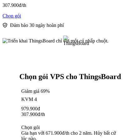
307.900
đ
/th
Chọn gói
Đảm bảo 30 ngày hoàn phí
Chọn gói VPS cho ThingsBoard
Giảm giá 69%
KVM 4
979.900
đ
307.900
đ
/th
Chọn gói
Gia hạn với 671.900đ/th cho 2 năm. Hủy bất cứ
lúc nào.