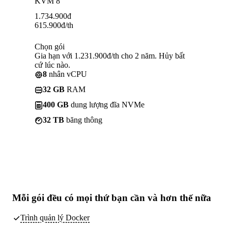
KVM 8
1.734.900
đ
615.900
đ
/th
Chọn gói
Gia hạn với 1.231.900đ/th cho 2 năm. Hủy bất
cứ lúc nào.
8
nhân vCPU
32 GB
RAM
400 GB
dung lượng đĩa NVMe
32 TB
băng thông
Mỗi gói đều có
mọi thứ bạn cần
và hơn thế nữa
Trình quản lý Docker