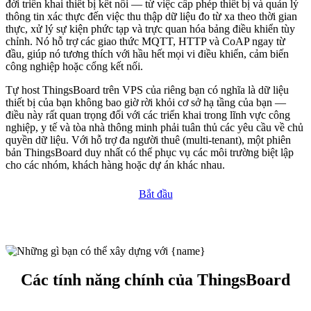
đời triển khai thiết bị kết nối — từ việc cấp phép thiết bị và quản lý
thông tin xác thực đến việc thu thập dữ liệu đo từ xa theo thời gian
thực, xử lý sự kiện phức tạp và trực quan hóa bảng điều khiển tùy
chỉnh. Nó hỗ trợ các giao thức MQTT, HTTP và CoAP ngay từ
đầu, giúp nó tương thích với hầu hết mọi vi điều khiển, cảm biến
công nghiệp hoặc cổng kết nối.
Tự host ThingsBoard trên VPS của riêng bạn có nghĩa là dữ liệu
thiết bị của bạn không bao giờ rời khỏi cơ sở hạ tầng của bạn —
điều này rất quan trọng đối với các triển khai trong lĩnh vực công
nghiệp, y tế và tòa nhà thông minh phải tuân thủ các yêu cầu về chủ
quyền dữ liệu. Với hỗ trợ đa người thuê (multi-tenant), một phiên
bản ThingsBoard duy nhất có thể phục vụ các môi trường biệt lập
cho các nhóm, khách hàng hoặc dự án khác nhau.
Bắt đầu
Các tính năng chính của ThingsBoard