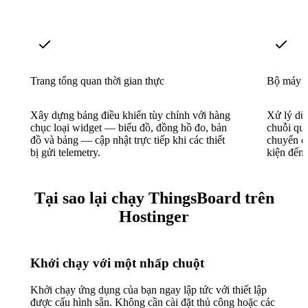
Trang tổng quan thời gian thực
Bộ máy q
Xây dựng bảng điều khiển tùy chỉnh với hàng
Xử lý dữ 
chục loại widget — biểu đồ, đồng hồ đo, bản
chuỗi quy
đồ và bảng — cập nhật trực tiếp khi các thiết
chuyển đổ
bị gửi telemetry.
kiện đến 
Tại sao lại chạy ThingsBoard trên
Hostinger
Khởi chạy với một nhấp chuột
Khởi chạy ứng dụng của bạn ngay lập tức với thiết lập
được cấu hình sẵn. Không cần cài đặt thủ công hoặc các