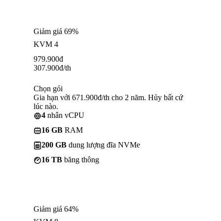
Giảm giá 69%
KVM 4
979.900
đ
307.900
đ
/th
Chọn gói
Gia hạn với 671.900đ/th cho 2 năm. Hủy bất cứ
lúc nào.
4
nhân vCPU
16 GB
RAM
200 GB
dung lượng đĩa NVMe
16 TB
băng thông
Giảm giá 64%