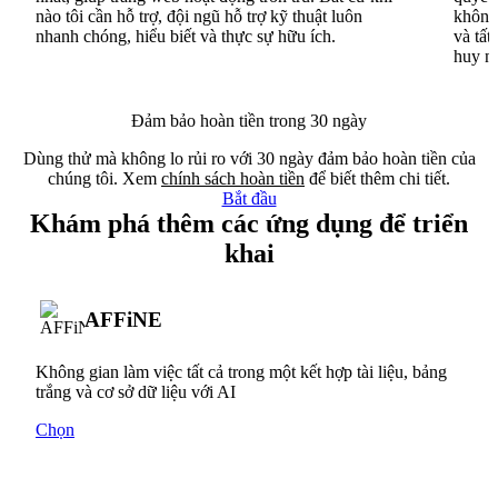
nào tôi cần hỗ trợ, đội ngũ hỗ trợ kỹ thuật luôn
không 
nhanh chóng, hiểu biết và thực sự hữu ích.
và tất
huy n
Đảm bảo hoàn tiền trong 30 ngày
Dùng thử mà không lo rủi ro với 30 ngày đảm bảo hoàn tiền của
chúng tôi. Xem
chính sách hoàn tiền
để biết thêm chi tiết.
Bắt đầu
Khám phá thêm các ứng dụng để triển
khai
AFFiNE
Không gian làm việc tất cả trong một kết hợp tài liệu, bảng
trắng và cơ sở dữ liệu với AI
Chọn