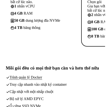
bất cứ lúc nào.
Chọn gói
1
nhân vCPU
Gia hạn với
bất cứ lúc nà
4 GB
RAM
2
nhân v
50 GB
dung lượng đĩa NVMe
8 GB
RA
4 TB
băng thông
100 GB
d
8 TB
băng
Mỗi gói đều có
mọi thứ bạn cần
và hơn thế nữa
Trình quản lý Docker
Truy cập nhanh vào nhật ký container
Cập nhật với một nhấp chuột
Bộ xử lý AMD EPYC
Ổ cứng SSD NVMe