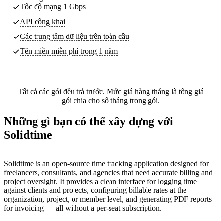
Tốc độ mạng 1 Gbps
API công khai
Các trung tâm dữ liệu
trên toàn cầu
Tên miền miễn phí trong 1 năm
Tất cả các gói đều trả trước. Mức giá hàng tháng là tổng giá
gói chia cho số tháng trong gói.
Những gì bạn có thể xây dựng với
Solidtime
Solidtime is an open-source time tracking application designed for
freelancers, consultants, and agencies that need accurate billing and
project oversight. It provides a clean interface for logging time
against clients and projects, configuring billable rates at the
organization, project, or member level, and generating PDF reports
for invoicing — all without a per-seat subscription.