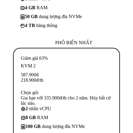
4 GB
RAM
50 GB
dung lượng đĩa NVMe
4 TB
băng thông
PHỔ BIẾN NHẤT
Giảm giá 63%
KVM 2
587.900
đ
218.900
đ
/th
Chọn gói
Gia hạn với 335.900đ/th cho 2 năm. Hủy bất cứ
lúc nào.
2
nhân vCPU
8 GB
RAM
100 GB
dung lượng đĩa NVMe