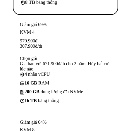
8 TB
băng thông
Giảm giá 69%
KVM 4
979.900
đ
307.900
đ
/th
Chọn gói
Gia hạn với 671.900đ/th cho 2 năm. Hủy bất cứ
lúc nào.
4
nhân vCPU
16 GB
RAM
200 GB
dung lượng đĩa NVMe
16 TB
băng thông
Giảm giá 64%
KVM 8