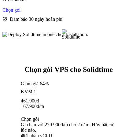
Chọn gói
Đảm bảo 30 ngày hoàn phí
Chọn gói VPS cho Solidtime
Giảm giá 64%
KVM 1
461.900
đ
167.900
đ
/th
Chọn gói
Gia hạn với 279.900đ/th cho 2 năm. Hủy bất cứ
lúc nào.
1
nhân vCPU