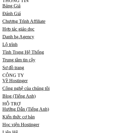
THÔNG TIN
Bảng Giá
Đánh Giá
Chương Trình Affiliate
Hợp tác giáo dục
Danh bạ Agency
Lộ trình
Tình Trạng Hệ Thống
Trung tâm tin cậy
Sơ đồ trang
CÔNG TY
Về Hostinger
Công nghệ của chúng tôi
Blog (Tiếng Anh)
HỖ TRỢ
Hướng Dẫn (Tiếng Anh)
Kiến thức cơ bản
Học viện Hostinger
Liên Hệ