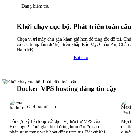
Đang kiểm tra...
Khởi chạy cục bộ. Phát triển toàn cầu
Chọn vị trí máy chủ gần khán giả hơn để tăng tốc độ tải. Chún
có các trung tâm dữ liệu trên khắp Bắc Mỹ, Châu Âu, Châu 
Nam Mỹ.
Bắt đầu
Docker VPS hosting đáng tin cậy
Gad Iradufasha
Tôi cực kỳ hài lòng với dịch vụ lưu trữ VPS của
Mọi th
Hostinger! Thời gian hoạt động luôn ở mức cao
chatbo
nhất, giúp trang web hoạt động trơn tru. Bất cứ khi
quyết 