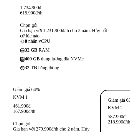
1.734.900
đ
615.900
đ
/th
Chọn gói
Gia hạn với 1.231.900đ/th cho 2 năm. Hủy bất
cứ lúc nào.
8
nhân vCPU
32 GB
RAM
400 GB
dung lượng đĩa NVMe
32 TB
băng thông
Giảm giá 64%
KVM 1
Giảm giá 6
461.900
đ
KVM 2
167.900
đ
/th
587.900
đ
218.900
đ
/th
Chọn gói
Gia hạn với 279.900đ/th cho 2 năm. Hủy