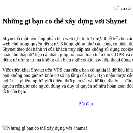
Tất cả các
Những gì bạn có thể xây dựng với Shynet
Shynet là một nền tảng phân tích web tự lưu trữ được thiết kế cho cá
web chú trọng quyền riêng tư. Không giống như các công cụ phân tí
Shynet theo dõi hành vi của khách truy cập mà không sử dụng cookie
hoặc thu thập dữ liệu cá nhân, giúp nó hoàn toàn tuân thủ GDPR và 
riêng tư tương tự mà không cần biểu ngữ cookie hay hộp thoại đồng 
Việc triển khai Shynet trên VPS của riêng bạn có nghĩa là dữ liệu khá
bạn không bao giờ rời khỏi cơ sở hạ tầng của bạn. Bạn nhận được các 
nghĩa — phiên, người giới thiệu, thời gian tải và dữ liệu địa lý — đồn
quyền riêng tư của người dùng và duy trì quyền sở hữu hoàn toàn đối
tích của bạn.
Bắt đầu