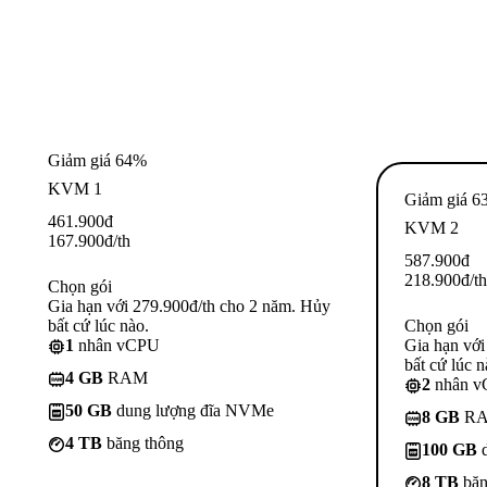
Giảm giá 64%
KVM 1
Giảm giá 6
461.900
đ
KVM 2
167.900
đ
/th
587.900
đ
218.900
đ
/th
Chọn gói
Gia hạn với 279.900đ/th cho 2 năm. Hủy
bất cứ lúc nào.
Chọn gói
1
nhân vCPU
Gia hạn với
bất cứ lúc n
4 GB
RAM
2
nhân 
50 GB
dung lượng đĩa NVMe
8 GB
R
4 TB
băng thông
100 GB
d
8 TB
băn