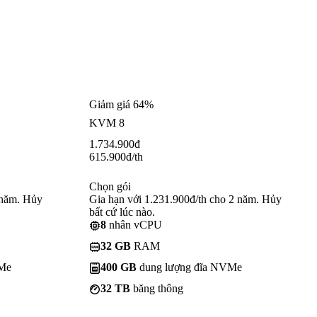
Giảm giá 64%
KVM 8
1.734.900
đ
615.900
đ
/th
Chọn gói
 năm. Hủy
Gia hạn với 1.231.900đ/th cho 2 năm. Hủy
bất cứ lúc nào.
8
nhân vCPU
32 GB
RAM
VMe
400 GB
dung lượng đĩa NVMe
32 TB
băng thông