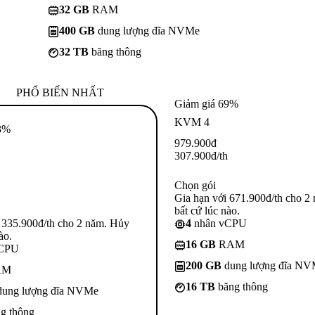
32 GB
RAM
400 GB
dung lượng đĩa NVMe
32 TB
băng thông
PHỔ BIẾN NHẤT
Giảm giá 69%
KVM 4
3%
979.900
đ
307.900
đ
/th
Chọn gói
Gia hạn với 671.900đ/th cho 2
bất cứ lúc nào.
 335.900đ/th cho 2 năm. Hủy
4
nhân vCPU
ào.
16 GB
RAM
vCPU
200 GB
dung lượng đĩa N
AM
16 TB
băng thông
ung lượng đĩa NVMe
g thông