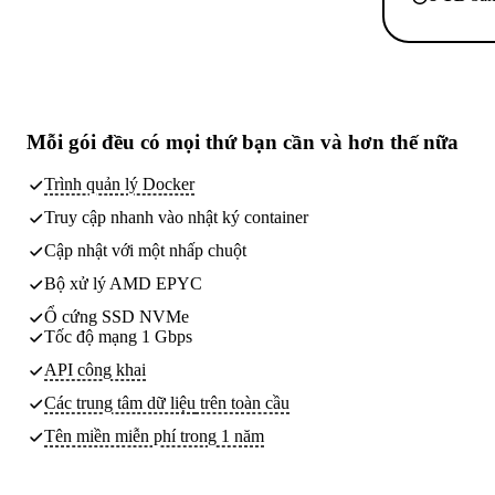
Mỗi gói đều có
mọi thứ bạn cần
và hơn thế nữa
Trình quản lý Docker
Truy cập nhanh vào nhật ký container
Cập nhật với một nhấp chuột
Bộ xử lý AMD EPYC
Ổ cứng SSD NVMe
Tốc độ mạng 1 Gbps
API công khai
Các trung tâm dữ liệu
trên toàn cầu
Tên miền miễn phí trong 1 năm