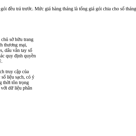
 gói đều trả trước. Mức giá hàng tháng là tổng giá gói chia cho số tháng
c chủ sở hữu trang
ch thương mại,
s, dấu vân tay số
các quy định quyền
ý.
ch truy cập của
số liệu sạch, có ý
g thời tôn trọng
 với dữ liệu phân