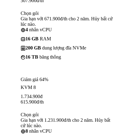
307.900
đ
/th
Chọn gói
Gia hạn với 671.900đ/th cho 2 năm. Hủy bất cứ
lúc nào.
4
nhân vCPU
16 GB
RAM
200 GB
dung lượng đĩa NVMe
16 TB
băng thông
Giảm giá 64%
KVM 8
1.734.900
đ
615.900
đ
/th
Chọn gói
Gia hạn với 1.231.900đ/th cho 2 năm. Hủy bất
cứ lúc nào.
8
nhân vCPU