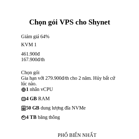
Chọn gói VPS cho Shynet
Giảm giá 64%
KVM 1
461.900
đ
167.900
đ
/th
Chọn gói
Gia hạn với 279.900đ/th cho 2 năm. Hủy bất cứ
lúc nào.
1
nhân vCPU
4 GB
RAM
50 GB
dung lượng đĩa NVMe
4 TB
băng thông
PHỔ BIẾN NHẤT