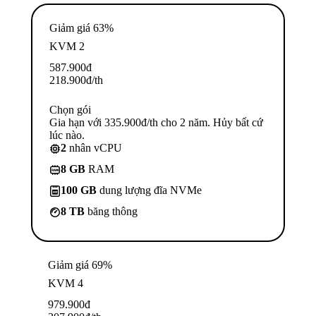
Giảm giá 63%
KVM 2
587.900
đ
218.900
đ
/th
Chọn gói
Gia hạn với 335.900đ/th cho 2 năm. Hủy bất cứ
lúc nào.
2
nhân vCPU
8 GB
RAM
100 GB
dung lượng đĩa NVMe
8 TB
băng thông
Giảm giá 69%
KVM 4
979.900
đ