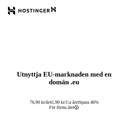
Utnyttja EU-marknaden med en
domän
.eu
76,90
kr
/år
41,90
kr
/1:a året
Spara 46%
För första året