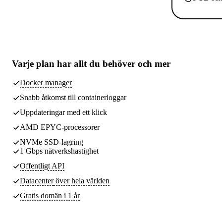
Varje plan har
allt du behöver
och mer
Docker manager
Snabb åtkomst till containerloggar
Uppdateringar med ett klick
AMD EPYC-processorer
NVMe SSD-lagring
1 Gbps nätverkshastighet
Offentligt API
Datacenter
över hela världen
Gratis domän i 1 år