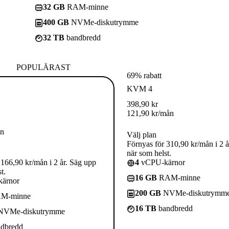
32 GB
RAM-minne
400 GB
NVMe-diskutrymme
32 TB
bandbredd
POPULÄRAST
69% rabatt
KVM 4
398,90
kr
121,90
kr
/mån
ån
Välj plan
Förnyas för 310,90 kr/mån i 2 å
när som helst.
 166,90 kr/mån i 2 år. Säg upp
4
vCPU-kärnor
t.
16 GB
RAM-minne
ärnor
200 GB
NVMe-diskutrymm
M-minne
16 TB
bandbredd
VMe-diskutrymme
dbredd