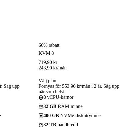
66% rabatt
KVM 8
719,90
kr
243,90
kr
/mån
Välj plan
r. Säg upp
Förnyas för 553,90 kr/mån i 2 år. Säg upp
när som helst.
8
vCPU-kärnor
32 GB
RAM-minne
e
400 GB
NVMe-diskutrymme
32 TB
bandbredd