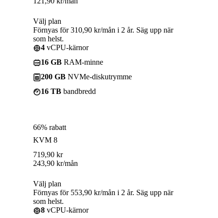
121,90
kr
/mån
Välj plan
Förnyas för 310,90 kr/mån i 2 år. Säg upp när
som helst.
4
vCPU-kärnor
16 GB
RAM-minne
200 GB
NVMe-diskutrymme
16 TB
bandbredd
66% rabatt
KVM 8
719,90
kr
243,90
kr
/mån
Välj plan
Förnyas för 553,90 kr/mån i 2 år. Säg upp när
som helst.
8
vCPU-kärnor