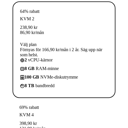
64% rabatt
KVM 2
238,90
kr
86,90
kr
/mån
Välj plan
Förnyas för 166,90 kr/mån i 2 år. Säg upp när
som helst.
2
vCPU-kärnor
8 GB
RAM-minne
100 GB
NVMe-diskutrymme
8 TB
bandbredd
69% rabatt
KVM 4
398,90
kr