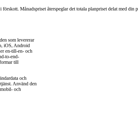
 i förskott. Månadspriset återspeglar det totala planpriset delat med din 
den som levererar
b, iOS, Android
r en-till-en- och
end-to-end-
ormar till
vändardata och
etjänst. Använd den
 mobil- och