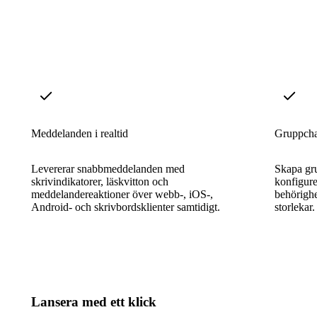
Meddelanden i realtid
Gruppchat
Levererar snabbmeddelanden med
Skapa gr
skrivindikatorer, läskvitton och
konfigure
meddelandereaktioner över webb-, iOS-,
behörighe
Android- och skrivbordsklienter samtidigt.
storlekar.
Lansera med ett klick