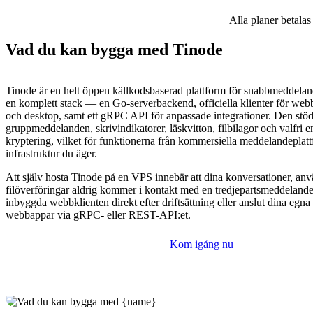
Alla planer betalas
Vad du kan bygga med Tinode
Tinode är en helt öppen källkodsbaserad plattform för snabbmeddelan
en komplett stack — en Go-serverbackend, officiella klienter för web
och desktop, samt ett gRPC API för anpassade integrationer. Den stöde
gruppmeddelanden, skrivindikatorer, läskvitton, filbilagor och valfri 
kryptering, vilket för funktionerna från kommersiella meddelandeplattf
infrastruktur du äger.
Att själv hosta Tinode på en VPS innebär att dina konversationer, an
filöverföringar aldrig kommer i kontakt med en tredjepartsmeddeland
inbyggda webbklienten direkt efter driftsättning eller anslut dina egna
webbappar via gRPC- eller REST-API:et.
Kom igång nu