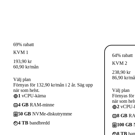
69% rabatt
KVM 1
64% rabatt
193,90
kr
KVM 2
60,90
kr
/mån
238,90
kr
86,90
kr
/m
Välj plan
Förnyas för 132,90 kr/mån i 2 år. Säg upp
när som helst.
Välj plan
1
vCPU-kärna
Förnyas för
när som hels
4 GB
RAM-minne
2
vCPU-k
50 GB
NVMe-diskutrymme
8 GB
RA
4 TB
bandbredd
100 GB
N
8 TB
ban