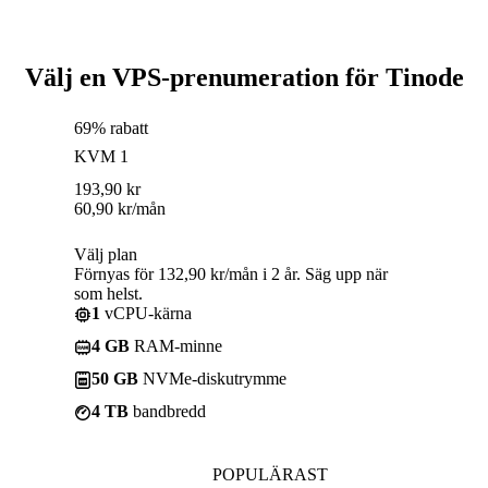
Välj en VPS-prenumeration för Tinode
69% rabatt
KVM 1
193,90
kr
60,90
kr
/mån
Välj plan
Förnyas för 132,90 kr/mån i 2 år. Säg upp när
som helst.
1
vCPU-kärna
4 GB
RAM-minne
50 GB
NVMe-diskutrymme
4 TB
bandbredd
POPULÄRAST