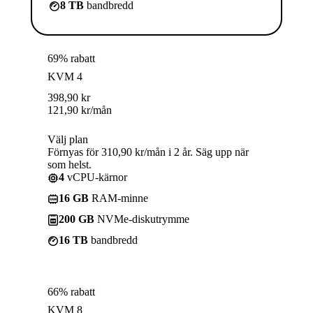
8 TB
bandbredd
69% rabatt
KVM 4
398,90
kr
121,90
kr
/mån
Välj plan
Förnyas för 310,90 kr/mån i 2 år. Säg upp när
som helst.
4
vCPU-kärnor
16 GB
RAM-minne
200 GB
NVMe-diskutrymme
16 TB
bandbredd
66% rabatt
KVM 8