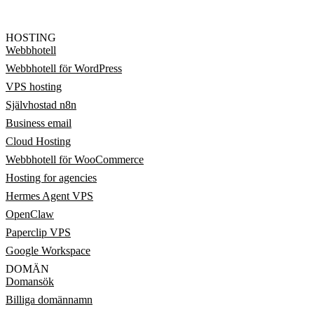
HOSTING
Webbhotell
Webbhotell för WordPress
VPS hosting
Självhostad n8n
Business email
Cloud Hosting
Webbhotell för WooCommerce
Hosting for agencies
Hermes Agent VPS
OpenClaw
Paperclip VPS
Google Workspace
DOMÄN
Domansök
Billiga domännamn