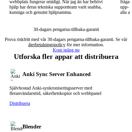
webbplats fungerar smidigt. När jag än har behövt
fråga.
hjälp har deras tekniska supportteam varit snabba,
upp- o
kunniga och genuint hjälpsamma.
alla a
30-dagars pengarna-tillbaka-garanti
Prova riskfritt med vår 30-dagars pengarna-tillbaka-garanti. Se vår
återbetalningspolicy
för mer information.
Kom igång nu
Utforska fler appar att distribuera
Anki Sync Server Enhanced
Självhostad Anki-synkroniseringsserver med
fleranvändarstöd, säkerhetskopior och webbpanel
Distribuera
Blender