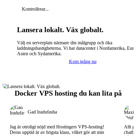
Kontrollerar...
Lansera lokalt. Väx globalt.
Välj en serverplats närmare din målgrupp och öka
laddningshastigheterna. Vi har datacenter i Nordamerika, Eur
Asien och Sydamerika.
Kom igång nu
Docker VPS hosting du kan lita på
Gad Iradufasha
Jag är otroligt nöjd med Hostingers VPS-hosting!
Allt g
Deras upptid är av högsta klass, vilket gör att min
chatbo