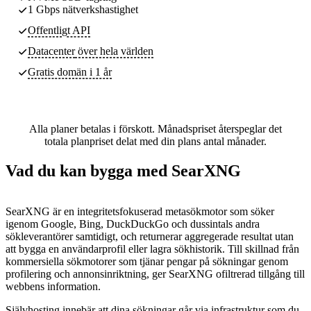
1 Gbps nätverkshastighet
Offentligt API
Datacenter
över hela världen
Gratis domän i 1 år
Alla planer betalas i förskott. Månadspriset återspeglar det
totala planpriset delat med din plans antal månader.
Vad du kan bygga med SearXNG
SearXNG är en integritetsfokuserad metasökmotor som söker
igenom Google, Bing, DuckDuckGo och dussintals andra
sökleverantörer samtidigt, och returnerar aggregerade resultat utan
att bygga en användarprofil eller lagra sökhistorik. Till skillnad från
kommersiella sökmotorer som tjänar pengar på sökningar genom
profilering och annonsinriktning, ger SearXNG ofiltrerad tillgång till
webbens information.
Självhosting innebär att dina sökningar går via infrastruktur som du