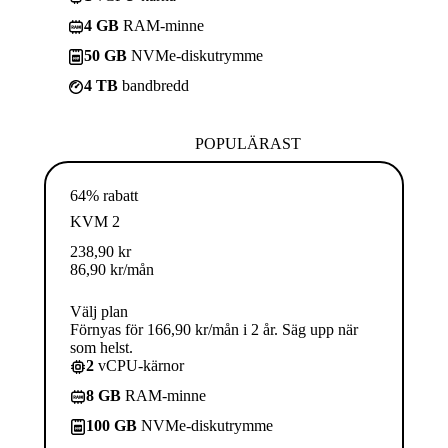
4 GB
RAM-minne
50 GB
NVMe-diskutrymme
4 TB
bandbredd
POPULÄRAST
64% rabatt
KVM 2
238,90
kr
86,90
kr
/mån
Välj plan
Förnyas för 166,90 kr/mån i 2 år. Säg upp när
som helst.
2
vCPU-kärnor
8 GB
RAM-minne
100 GB
NVMe-diskutrymme