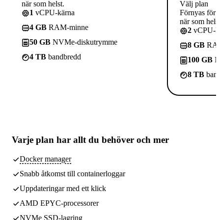
när som helst.
Välj plan
1
vCPU-kärna
Förnyas för 
när som helst
4 GB
RAM-minne
2
vCPU-kä
50 GB
NVMe-diskutrymme
8 GB
RAM
4 TB
bandbredd
100 GB
N
8 TB
band
Varje plan har
allt du behöver
och mer
Docker manager
Snabb åtkomst till containerloggar
Uppdateringar med ett klick
AMD EPYC-processorer
NVMe SSD-lagring