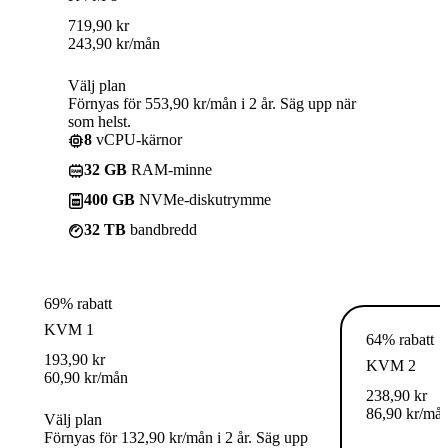
719,90
kr
243,90
kr
/mån
Välj plan
Förnyas för 553,90 kr/mån i 2 år. Säg upp när
som helst.
8
vCPU-kärnor
32 GB
RAM-minne
400 GB
NVMe-diskutrymme
32 TB
bandbredd
69% rabatt
KVM 1
64% rabatt
193,90
kr
KVM 2
60,90
kr
/mån
238,90
kr
86,90
kr
/må
Välj plan
Förnyas för 132,90 kr/mån i 2 år. Säg upp