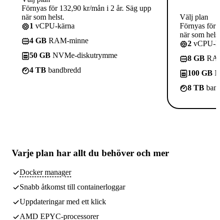
Förnyas för 132,90 kr/mån i 2 år. Säg upp
när som helst.
Välj plan
1
vCPU-kärna
Förnyas för 
när som helst
4 GB
RAM-minne
2
vCPU-kä
50 GB
NVMe-diskutrymme
8 GB
RAM
4 TB
bandbredd
100 GB
N
8 TB
band
Varje plan har
allt du behöver
och mer
Docker manager
Snabb åtkomst till containerloggar
Uppdateringar med ett klick
AMD EPYC-processorer