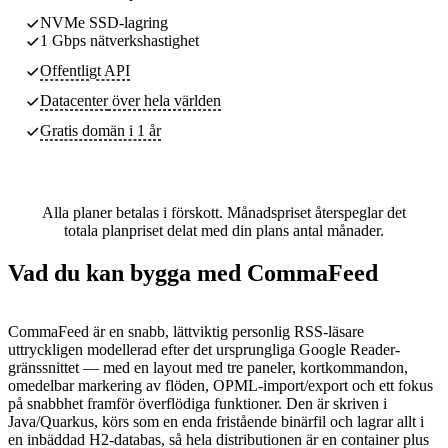
NVMe SSD-lagring
1 Gbps nätverkshastighet
Offentligt API
Datacenter
över hela världen
Gratis domän i 1 år
Alla planer betalas i förskott. Månadspriset återspeglar det
totala planpriset delat med din plans antal månader.
Vad du kan bygga med CommaFeed
CommaFeed är en snabb, lättviktig personlig RSS-läsare
uttryckligen modellerad efter det ursprungliga Google Reader-
gränssnittet — med en layout med tre paneler, kortkommandon,
omedelbar markering av flöden, OPML-import/export och ett fokus
på snabbhet framför överflödiga funktioner. Den är skriven i
Java/Quarkus, körs som en enda fristående binärfil och lagrar allt i
en inbäddad H2-databas, så hela distributionen är en container plus