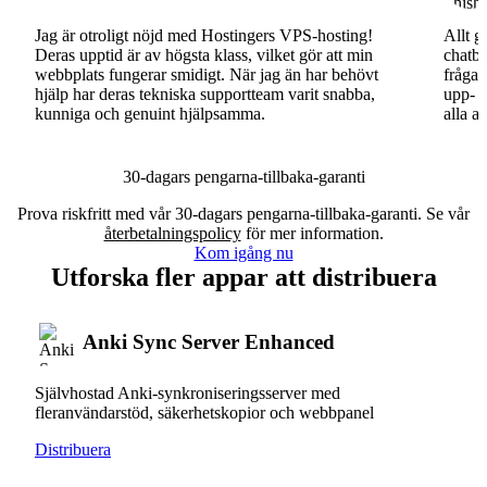
Jag är otroligt nöjd med Hostingers VPS-hosting!
Allt g
Deras upptid är av högsta klass, vilket gör att min
chatbo
webbplats fungerar smidigt. När jag än har behövt
fråga.
hjälp har deras tekniska supportteam varit snabba,
upp- o
kunniga och genuint hjälpsamma.
alla a
30-dagars pengarna-tillbaka-garanti
Prova riskfritt med vår 30-dagars pengarna-tillbaka-garanti. Se vår
återbetalningspolicy
för mer information.
Kom igång nu
Utforska fler appar att distribuera
Anki Sync Server Enhanced
Självhostad Anki-synkroniseringsserver med
fleranvändarstöd, säkerhetskopior och webbpanel
Distribuera