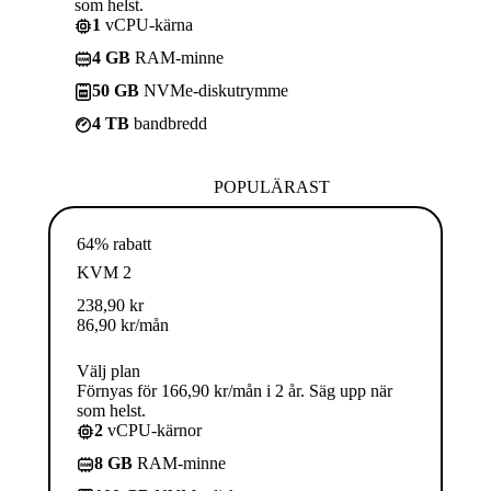
som helst.
1
vCPU-kärna
4 GB
RAM-minne
50 GB
NVMe-diskutrymme
4 TB
bandbredd
POPULÄRAST
64% rabatt
KVM 2
238,90
kr
86,90
kr
/mån
Välj plan
Förnyas för 166,90 kr/mån i 2 år. Säg upp när
som helst.
2
vCPU-kärnor
8 GB
RAM-minne