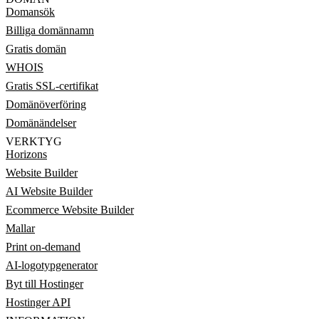
Domansök
Billiga domännamn
Gratis domän
WHOIS
Gratis SSL-certifikat
Domänöverföring
Domänändelser
VERKTYG
Horizons
Website Builder
AI Website Builder
Ecommerce Website Builder
Mallar
Print on-demand
AI-logotypgenerator
Byt till Hostinger
Hostinger API