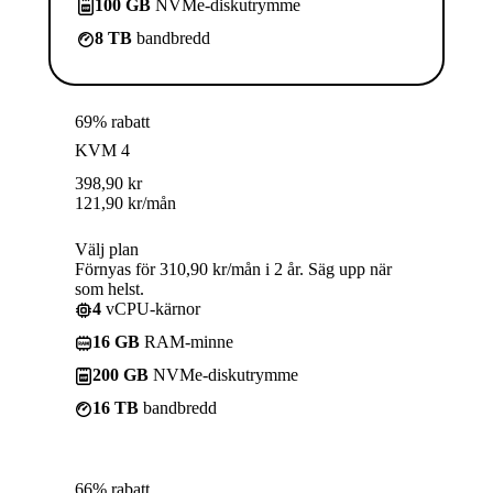
100 GB
NVMe-diskutrymme
8 TB
bandbredd
69% rabatt
KVM 4
398,90
kr
121,90
kr
/mån
Välj plan
Förnyas för 310,90 kr/mån i 2 år. Säg upp när
som helst.
4
vCPU-kärnor
16 GB
RAM-minne
200 GB
NVMe-diskutrymme
16 TB
bandbredd
66% rabatt