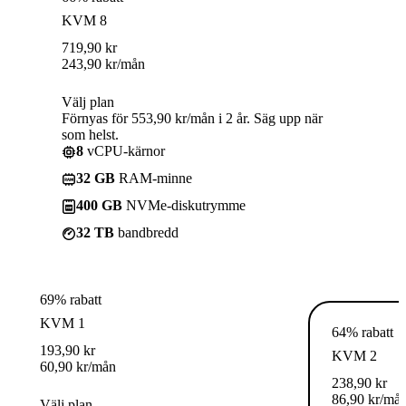
KVM 8
719,90
kr
243,90
kr
/mån
Välj plan
Förnyas för 553,90 kr/mån i 2 år. Säg upp när
som helst.
8
vCPU-kärnor
32 GB
RAM-minne
400 GB
NVMe-diskutrymme
32 TB
bandbredd
69% rabatt
KVM 1
64% rabatt
193,90
kr
KVM 2
60,90
kr
/mån
238,90
kr
86,90
kr
/må
Välj plan