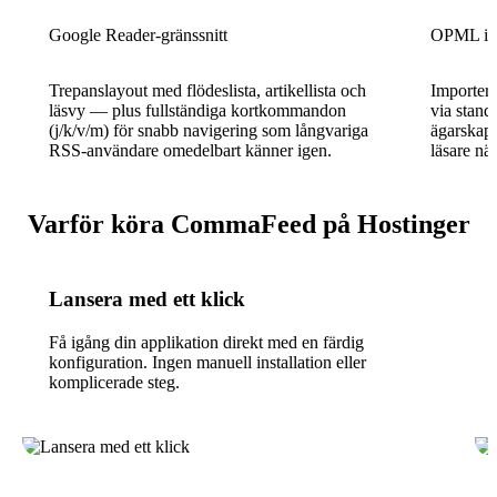
Google Reader-gränssnitt
OPML imp
Trepanslayout med flödeslista, artikellista och
Importera
läsvy — plus fullständiga kortkommandon
via stand
(j/k/v/m) för snabb navigering som långvariga
ägarskape
RSS-användare omedelbart känner igen.
läsare nä
Varför köra CommaFeed på Hostinger
Lansera med ett klick
Få igång din applikation direkt med en färdig
konfiguration. Ingen manuell installation eller
komplicerade steg.