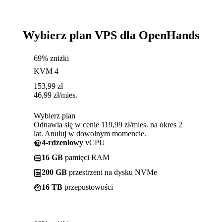
Wybierz plan VPS dla OpenHands
69% zniżki
KVM 4
153,99
zł
46,99
zł
/mies.
Wybierz plan
Odnawia się w cenie 119,99 zł/mies. na okres 2
lat. Anuluj w dowolnym momencie.
4-rdzeniowy
vCPU
16 GB
pamięci RAM
200 GB
przestrzeni na dysku NVMe
16 TB
przepustowości