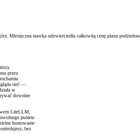
óry. Miesięczna stawka odzwierciedla całkowitą cenę planu podzieloną
tórzy
ana przez
uruchamia
zegląda sieć —
działa w
onywać dowolne
ctwem LiteLLM,
dowolnego punktu
ielne hostowanie
ontrolujesz, bez