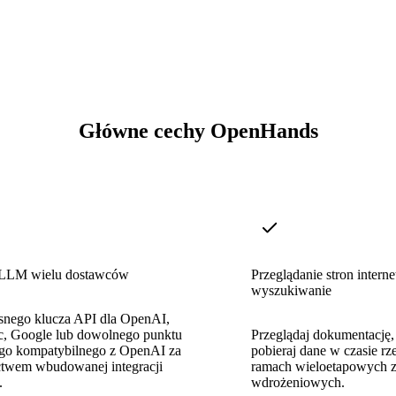
Główne cechy OpenHands
 LLM wielu dostawców
Przeglądanie stron intern
wyszukiwanie
snego klucza API dla OpenAI,
c, Google lub dowolnego punktu
Przeglądaj dokumentację, 
o kompatybilnego z OpenAI za
pobieraj dane w czasie r
ctwem wbudowanej integracji
ramach wieloetapowych 
.
wdrożeniowych.