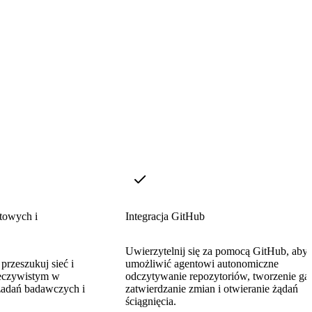
etowych i
Integracja GitHub
Uwierzytelnij się za pomocą GitHub, aby
przeszukuj sieć i
umożliwić agentowi autonomiczne
zeczywistym w
odczytywanie repozytoriów, tworzenie gał
zadań badawczych i
zatwierdzanie zmian i otwieranie żądań
ściągnięcia.