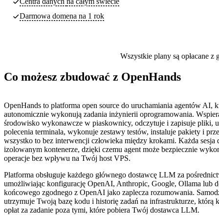
Centra danych
na całym świecie
Darmowa domena na 1 rok
Wszystkie plany są opłacane z g
Co możesz zbudować z OpenHands
OpenHands to platforma open source do uruchamiania agentów AI, k
autonomicznie wykonują zadania inżynierii oprogramowania. Wspier
środowisko wykonawcze w piaskownicy, odczytuje i zapisuje pliki, 
polecenia terminala, wykonuje zestawy testów, instaluje pakiety i pr
wszystko to bez interwencji człowieka między krokami. Każda sesja 
izolowanym kontenerze, dzięki czemu agent może bezpiecznie wyk
operacje bez wpływu na Twój host VPS.
Platforma obsługuje każdego głównego dostawcę LLM za pośredni
umożliwiając konfigurację OpenAI, Anthropic, Google, Ollama lub 
końcowego zgodnego z OpenAI jako zaplecza rozumowania. Samodz
utrzymuje Twoją bazę kodu i historię zadań na infrastrukturze, którą k
opłat za zadanie poza tymi, które pobiera Twój dostawca LLM.