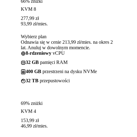
66% zniżki
KVM 8
277,99
zł
93,99
zł
/mies.
Wybierz plan
Odnawia się w cenie 213,99 zł/mies. na okres 2
lat. Anuluj w dowolnym momencie.
8-rdzeniowy
vCPU
32 GB
pamięci RAM
400 GB
przestrzeni na dysku NVMe
32 TB
przepustowości
69% zniżki
KVM 4
153,99
zł
46,99
zł
/mies.