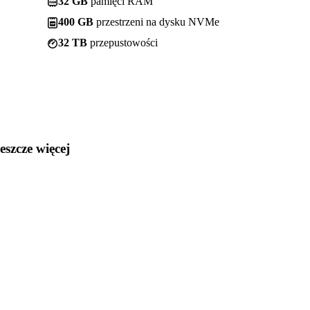
32 GB
pamięci RAM
400 GB
przestrzeni na dysku NVMe
32 TB
przepustowości
jeszcze więcej