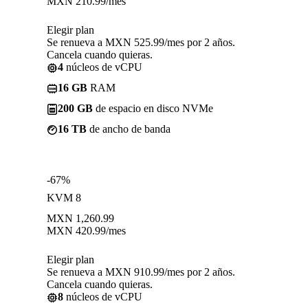
MXN
210.99
/mes
Elegir plan
Se renueva a MXN 525.99/mes por 2 años.
Cancela cuando quieras.
4
núcleos de vCPU
16 GB
RAM
200 GB
de espacio en disco NVMe
16 TB
de ancho de banda
-67%
KVM 8
MXN
1,260.99
MXN
420.99
/mes
Elegir plan
Se renueva a MXN 910.99/mes por 2 años.
Cancela cuando quieras.
8
núcleos de vCPU