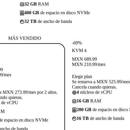
32 GB
RAM
400 GB
de espacio en disco NVMe
32 TB
de ancho de banda
MÁS VENDIDO
-69%
KVM 4
MXN
689.99
MXN
210.99
/mes
99
99
/mes
Elegir plan
Se renueva a MXN 525.99/mes 
Cancela cuando quieras.
 a MXN 273.99/mes por 2 años.
4
núcleos de vCPU
ndo quieras.
16 GB
RAM
s de vCPU
200 GB
de espacio en disc
AM
16 TB
de ancho de banda
e espacio en disco NVMe
ancho de banda