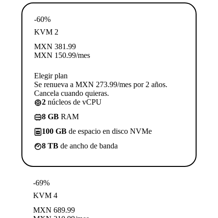
-60%
KVM 2
MXN
381.99
MXN
150.99
/mes
Elegir plan
Se renueva a MXN 273.99/mes por 2 años.
Cancela cuando quieras.
2
núcleos de vCPU
8 GB
RAM
100 GB
de espacio en disco NVMe
8 TB
de ancho de banda
-69%
KVM 4
MXN
689.99