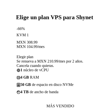
Elige un plan VPS para Shynet
-66%
KVM 1
MXN
308.99
MXN
104.99
/mes
Elegir plan
Se renueva a MXN 210.99/mes por 2 años.
Cancela cuando quieras.
1
núcleo de vCPU
4 GB
RAM
50 GB
de espacio en disco NVMe
4 TB
de ancho de banda
MÁS VENDIDO