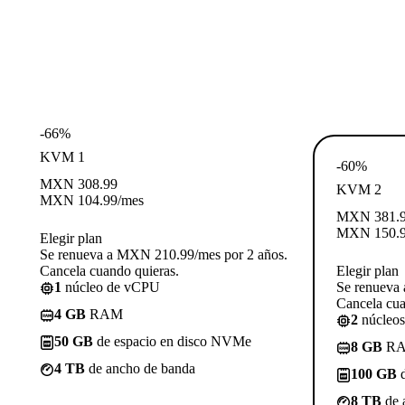
-66%
KVM 1
-60%
MXN
308.99
KVM 2
MXN
104.99
/mes
MXN
381.
MXN
150.
Elegir plan
Se renueva a MXN 210.99/mes por 2 años.
Cancela cuando quieras.
Elegir plan
1
núcleo de vCPU
Se renueva
Cancela cua
4 GB
RAM
2
núcleo
50 GB
de espacio en disco NVMe
8 GB
R
4 TB
de ancho de banda
100 GB
d
8 TB
de 