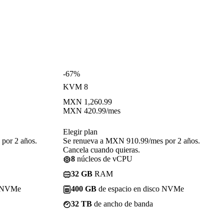
-67%
KVM 8
MXN
1,260.99
MXN
420.99
/mes
Elegir plan
por 2 años.
Se renueva a MXN 910.99/mes por 2 años.
Cancela cuando quieras.
8
núcleos de vCPU
32 GB
RAM
o NVMe
400 GB
de espacio en disco NVMe
32 TB
de ancho de banda