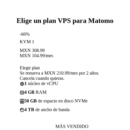
Elige un plan VPS para Matomo
-66%
KVM 1
MXN
308.99
MXN
104.99
/mes
Elegir plan
Se renueva a MXN 210.99/mes por 2 años.
Cancela cuando quieras.
1
núcleo de vCPU
4 GB
RAM
50 GB
de espacio en disco NVMe
4 TB
de ancho de banda
MÁS VENDIDO