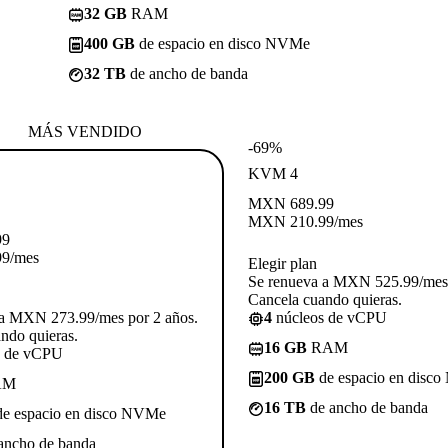
32 GB
RAM
400 GB
de espacio en disco NVMe
32 TB
de ancho de banda
MÁS VENDIDO
-69%
KVM 4
MXN
689.99
MXN
210.99
/mes
99
99
/mes
Elegir plan
Se renueva a MXN 525.99/mes 
Cancela cuando quieras.
 a MXN 273.99/mes por 2 años.
4
núcleos de vCPU
ndo quieras.
16 GB
RAM
s de vCPU
200 GB
de espacio en disc
AM
16 TB
de ancho de banda
e espacio en disco NVMe
ancho de banda