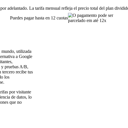
or adelantado. La tarifa mensual refleja el precio total del plan dividi
Puedes pagar hasta en 12 cuotas
l mundo, utilizada
ternativa a Google
itantes,
s y pruebas A/B,
 tercero recibe tus
do los
be.
ifas por visitante
ncia de datos, lo
ciones que no