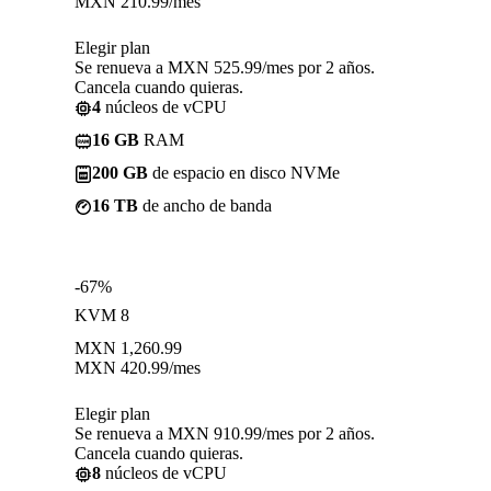
MXN
210.99
/mes
Elegir plan
Se renueva a MXN 525.99/mes por 2 años.
Cancela cuando quieras.
4
núcleos de vCPU
16 GB
RAM
200 GB
de espacio en disco NVMe
16 TB
de ancho de banda
-67%
KVM 8
MXN
1,260.99
MXN
420.99
/mes
Elegir plan
Se renueva a MXN 910.99/mes por 2 años.
Cancela cuando quieras.
8
núcleos de vCPU