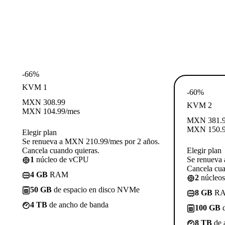
-66%
KVM 1
-60%
MXN
308.99
KVM 2
MXN
104.99
/mes
MXN
381.
MXN
150.
Elegir plan
Se renueva a MXN 210.99/mes por 2 años.
Cancela cuando quieras.
Elegir plan
1
núcleo de vCPU
Se renueva
Cancela cua
4 GB
RAM
2
núcleo
50 GB
de espacio en disco NVMe
8 GB
R
4 TB
de ancho de banda
100 GB
d
8 TB
de 