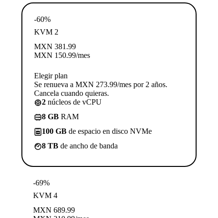
-60%
KVM 2
MXN
381.99
MXN
150.99
/mes
Elegir plan
Se renueva a MXN 273.99/mes por 2 años.
Cancela cuando quieras.
2
núcleos de vCPU
8 GB
RAM
100 GB
de espacio en disco NVMe
8 TB
de ancho de banda
-69%
KVM 4
MXN
689.99