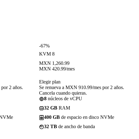
-67%
KVM 8
MXN
1,260.99
MXN
420.99
/mes
Elegir plan
por 2 años.
Se renueva a MXN 910.99/mes por 2 años.
Cancela cuando quieras.
8
núcleos de vCPU
32 GB
RAM
o NVMe
400 GB
de espacio en disco NVMe
32 TB
de ancho de banda