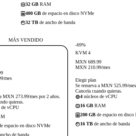
32 GB
RAM
400 GB
de espacio en disco NVMe
32 TB
de ancho de banda
MÁS VENDIDO
-69%
KVM 4
MXN
689.99
MXN
210.99
/mes
99
99
/mes
Elegir plan
Se renueva a MXN 525.99/mes 
Cancela cuando quieras.
 a MXN 273.99/mes por 2 años.
4
núcleos de vCPU
ndo quieras.
16 GB
RAM
s de vCPU
200 GB
de espacio en disc
AM
16 TB
de ancho de banda
e espacio en disco NVMe
ancho de banda