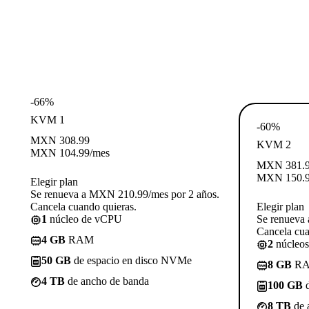
-66%
KVM 1
-60%
MXN
308.99
KVM 2
MXN
104.99
/mes
MXN
381.
MXN
150.
Elegir plan
Se renueva a MXN 210.99/mes por 2 años.
Cancela cuando quieras.
Elegir plan
1
núcleo de vCPU
Se renueva
Cancela cua
4 GB
RAM
2
núcleo
50 GB
de espacio en disco NVMe
8 GB
R
4 TB
de ancho de banda
100 GB
d
8 TB
de 