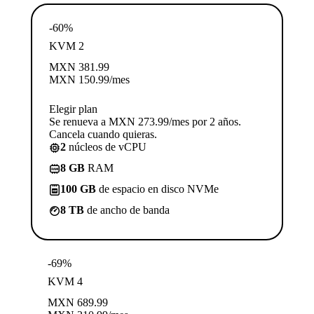
-60%
KVM 2
MXN
381.99
MXN
150.99
/mes
Elegir plan
Se renueva a MXN 273.99/mes por 2 años.
Cancela cuando quieras.
2
núcleos de vCPU
8 GB
RAM
100 GB
de espacio en disco NVMe
8 TB
de ancho de banda
-69%
KVM 4
MXN
689.99