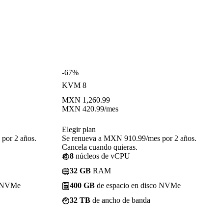
-67%
KVM 8
MXN
1,260.99
MXN
420.99
/mes
Elegir plan
por 2 años.
Se renueva a MXN 910.99/mes por 2 años.
Cancela cuando quieras.
8
núcleos de vCPU
32 GB
RAM
o NVMe
400 GB
de espacio en disco NVMe
32 TB
de ancho de banda