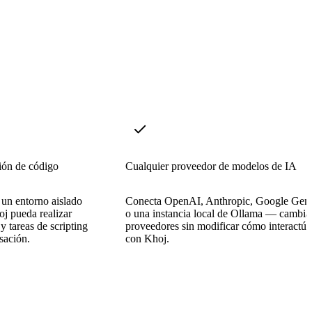
ión de código
Cualquier proveedor de modelos de IA
un entorno aislado
Conecta OpenAI, Anthropic, Google Gem
j pueda realizar
o una instancia local de Ollama — cambia
 y tareas de scripting
proveedores sin modificar cómo interactúa
sación.
con Khoj.