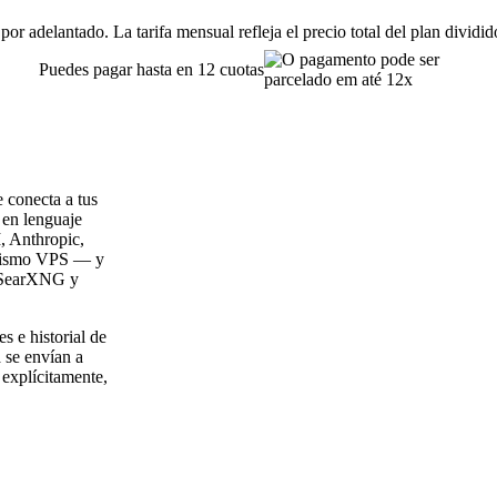
or adelantado. La tarifa mensual refleja el precio total del plan dividi
Puedes pagar hasta en 12 cuotas
e conecta a tus
 en lenguaje
, Anthropic,
 mismo VPS — y
e SearXNG y
s e historial de
 se envían a
explícitamente,