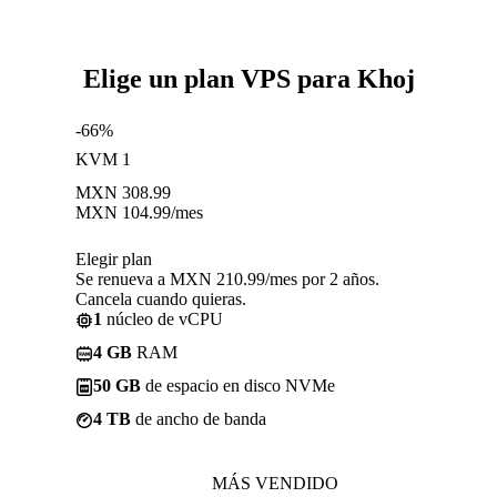
Elige un plan VPS para Khoj
-66%
KVM 1
MXN
308.99
MXN
104.99
/mes
Elegir plan
Se renueva a MXN 210.99/mes por 2 años.
Cancela cuando quieras.
1
núcleo de vCPU
4 GB
RAM
50 GB
de espacio en disco NVMe
4 TB
de ancho de banda
MÁS VENDIDO