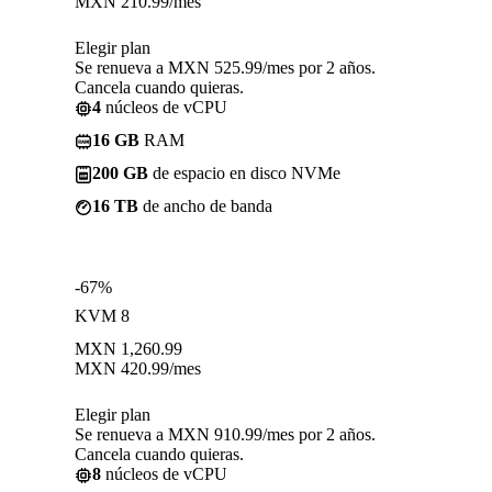
MXN
210.99
/mes
Elegir plan
Se renueva a MXN 525.99/mes por 2 años.
Cancela cuando quieras.
4
núcleos de vCPU
16 GB
RAM
200 GB
de espacio en disco NVMe
16 TB
de ancho de banda
-67%
KVM 8
MXN
1,260.99
MXN
420.99
/mes
Elegir plan
Se renueva a MXN 910.99/mes por 2 años.
Cancela cuando quieras.
8
núcleos de vCPU