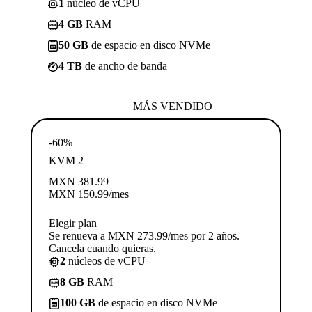
1
núcleo de vCPU
4 GB
RAM
50 GB
de espacio en disco NVMe
4 TB
de ancho de banda
MÁS VENDIDO
-60%
KVM 2
MXN
381.99
MXN
150.99
/mes
Elegir plan
Se renueva a MXN 273.99/mes por 2 años.
Cancela cuando quieras.
2
núcleos de vCPU
8 GB
RAM
100 GB
de espacio en disco NVMe