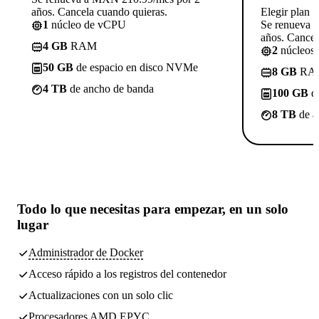
años. Cancela cuando quieras.
Elegir plan
1
núcleo de vCPU
Se renueva 
años. Cancel
4 GB
RAM
2
núcleos
50 GB
de espacio en disco NVMe
8 GB
RA
4 TB
de ancho de banda
100 GB
de
8 TB
de a
Todo lo que necesitas
para empezar, en un solo
lugar
Administrador de Docker
Acceso rápido a los registros del contenedor
Actualizaciones con un solo clic
Procesadores AMD EPYC