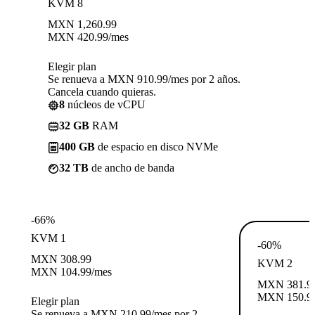
KVM 8
MXN
1,260.99
MXN
420.99
/mes
Elegir plan
Se renueva a MXN 910.99/mes por 2 años.
Cancela cuando quieras.
8
núcleos de vCPU
32 GB
RAM
400 GB
de espacio en disco NVMe
32 TB
de ancho de banda
-66%
KVM 1
-60%
MXN
308.99
KVM 2
MXN
104.99
/mes
MXN
381.9
MXN
150.9
Elegir plan
Se renueva a MXN 210.99/mes por 2