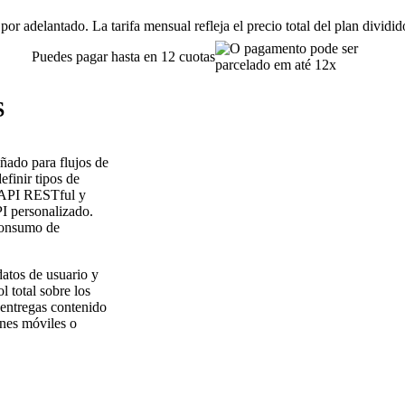
or adelantado. La tarifa mensual refleja el precio total del plan dividi
Puedes pagar hasta en 12 cuotas
S
ñado para flujos de
efinir tipos de
e API RESTful y
I personalizado.
 consumo de
datos de usuario y
l total sobre los
 entregas contenido
nes móviles o