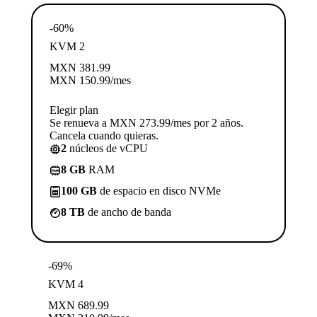
-60%
KVM 2
MXN
381.99
MXN
150.99
/mes
Elegir plan
Se renueva a MXN 273.99/mes por 2 años.
Cancela cuando quieras.
2
núcleos de vCPU
8 GB
RAM
100 GB
de espacio en disco NVMe
8 TB
de ancho de banda
-69%
KVM 4
MXN
689.99