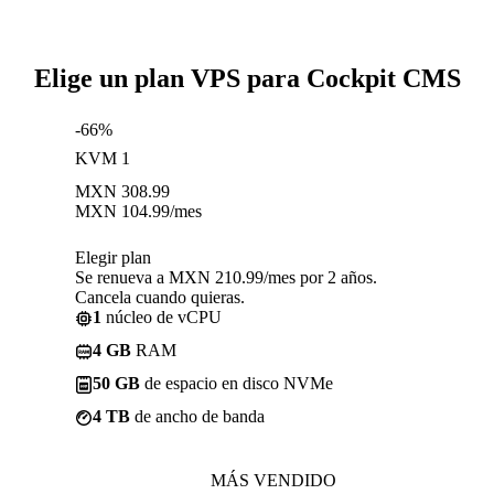
Elige un plan VPS para Cockpit CMS
-66%
KVM 1
MXN
308.99
MXN
104.99
/mes
Elegir plan
Se renueva a MXN 210.99/mes por 2 años.
Cancela cuando quieras.
1
núcleo de vCPU
4 GB
RAM
50 GB
de espacio en disco NVMe
4 TB
de ancho de banda
MÁS VENDIDO