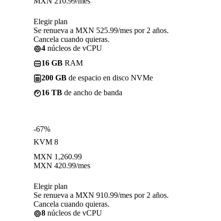
MXN
210.99
/mes
Elegir plan
Se renueva a MXN 525.99/mes por 2 años.
Cancela cuando quieras.
4
núcleos de vCPU
16 GB
RAM
200 GB
de espacio en disco NVMe
16 TB
de ancho de banda
-67%
KVM 8
MXN
1,260.99
MXN
420.99
/mes
Elegir plan
Se renueva a MXN 910.99/mes por 2 años.
Cancela cuando quieras.
8
núcleos de vCPU