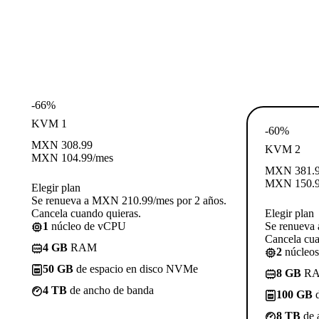
-66%
KVM 1
-60%
MXN
308.99
KVM 2
MXN
104.99
/mes
MXN
381.
MXN
150.
Elegir plan
Se renueva a MXN 210.99/mes por 2 años.
Cancela cuando quieras.
Elegir plan
1
núcleo de vCPU
Se renueva
Cancela cua
4 GB
RAM
2
núcleo
50 GB
de espacio en disco NVMe
8 GB
R
4 TB
de ancho de banda
100 GB
d
8 TB
de 