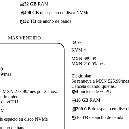
32 GB
RAM
400 GB
de espacio en disco NVMe
32 TB
de ancho de banda
MÁS VENDIDO
-69%
KVM 4
MXN
689.99
MXN
210.99
/mes
99
99
/mes
Elegir plan
Se renueva a MXN 525.99/mes 
Cancela cuando quieras.
 a MXN 273.99/mes por 2 años.
4
núcleos de vCPU
ndo quieras.
16 GB
RAM
s de vCPU
200 GB
de espacio en disc
AM
16 TB
de ancho de banda
e espacio en disco NVMe
ancho de banda