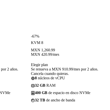
-67%
KVM 8
MXN
1,260.99
MXN
420.99
/mes
Elegir plan
por 2 años.
Se renueva a MXN 910.99/mes por 2 años.
Cancela cuando quieras.
8
núcleos de vCPU
32 GB
RAM
o NVMe
400 GB
de espacio en disco NVMe
32 TB
de ancho de banda