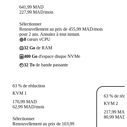
641,99
MAD
227,99
MAD
/mois
Sélectionner
Renouvellement au prix de 455,99 MAD/mois
pour 2 ans. Annulez à tout instant.
8
cœurs vCPU
32 Go
de RAM
400 Go
d'espace disque NVMe
32 To
de bande passante
63 % de réduction
KVM 1
63 % de rédu
170,99
MAD
KVM 2
62,99
MAD
/mois
217,99
MA
80,99
MAD
Sélectionner
Renouvellement au prix de 103,99