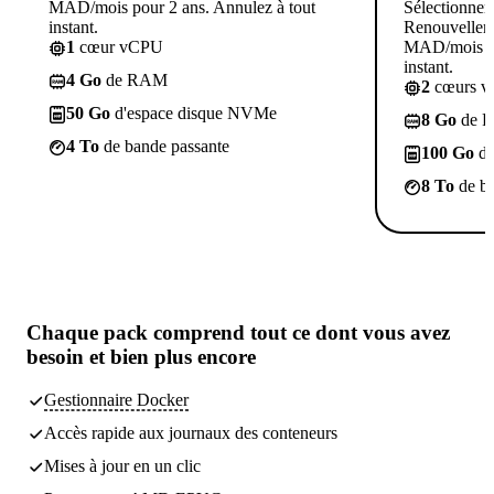
MAD/mois pour 2 ans. Annulez à tout
Sélectionner
instant.
Renouvelleme
1
cœur vCPU
MAD/mois po
instant.
4 Go
de RAM
2
cœurs 
50 Go
d'espace disque NVMe
8 Go
de 
4 To
de bande passante
100 Go
d'
8 To
de ba
Chaque pack comprend
tout ce dont vous avez
besoin
et bien plus encore
Gestionnaire Docker
Accès rapide aux journaux des conteneurs
Mises à jour en un clic