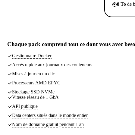
8 To
de b
Chaque pack comprend
tout ce dont vous avez bes
Gestionnaire Docker
Accès rapide aux journaux des conteneurs
Mises à jour en un clic
Processeurs AMD EPYC
Stockage SSD NVMe
Vitesse réseau de 1 Gb/s
API publique
Data centers
situés dans le monde entier
Nom de domaine gratuit pendant 1 an