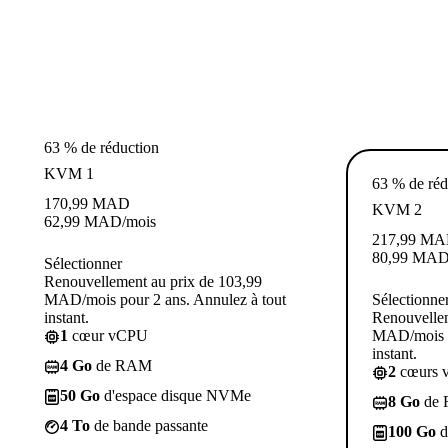
63 % de réduction
KVM 1
63 % de réd
170,99
MAD
KVM 2
62,99
MAD
/mois
217,99
MA
80,99
MA
Sélectionner
Renouvellement au prix de 103,99
MAD/mois pour 2 ans. Annulez à tout
Sélectionne
instant.
Renouvellem
1
cœur vCPU
MAD/mois p
instant.
4 Go
de RAM
2
cœurs 
50 Go
d'espace disque NVMe
8 Go
de
4 To
de bande passante
100 Go
d