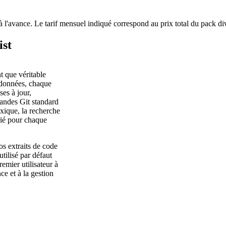
à l'avance. Le tarif mensuel indiqué correspond au prix total du pack di
ist
t que véritable
 données, chaque
ses à jour,
mandes Git standard
xique, la recherche
orié pour chaque
s extraits de code
utilisé par défaut
emier utilisateur à
ce et à la gestion