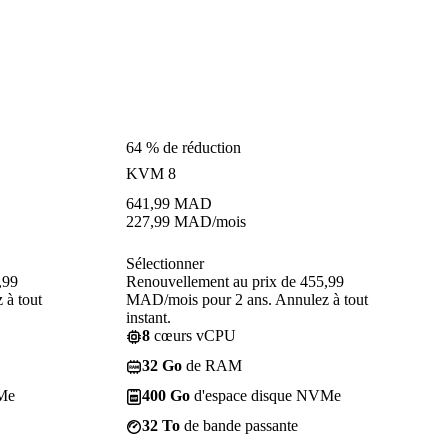
64 % de réduction
KVM 8
641,99
MAD
227,99
MAD
/mois
Sélectionner
,99
Renouvellement au prix de 455,99
 à tout
MAD/mois pour 2 ans. Annulez à tout
instant.
8
cœurs vCPU
32 Go
de RAM
Me
400 Go
d'espace disque NVMe
32 To
de bande passante