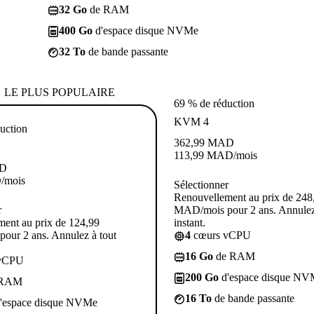
32 Go
de RAM
400 Go
d'espace disque NVMe
32 To
de bande passante
LE PLUS POPULAIRE
69 % de réduction
KVM 4
uction
362,99
MAD
113,99
MAD
/mois
D
D
/mois
Sélectionner
Renouvellement au prix de 248
r
MAD/mois pour 2 ans. Annulez
ent au prix de 124,99
instant.
our 2 ans. Annulez à tout
4
cœurs vCPU
16 Go
de RAM
vCPU
200 Go
d'espace disque NV
 RAM
16 To
de bande passante
'espace disque NVMe