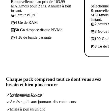
Renouvellement au prix de 103,99
MAD/mois pour 2 ans. Annulez à tout
Sélectionner
instant.
Renouvelleme
1
cœur vCPU
MAD/mois po
instant.
4 Go
de RAM
2
cœurs 
50 Go
d'espace disque NVMe
8 Go
de 
4 To
de bande passante
100 Go
d'
8 To
de ba
Chaque pack comprend
tout ce dont vous avez
besoin
et bien plus encore
Gestionnaire Docker
Accès rapide aux journaux des conteneurs
Mises à jour en un clic