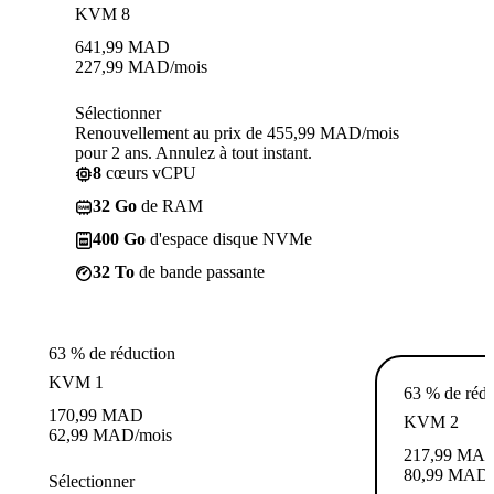
KVM 8
641,99
MAD
227,99
MAD
/mois
Sélectionner
Renouvellement au prix de 455,99 MAD/mois
pour 2 ans. Annulez à tout instant.
8
cœurs vCPU
32 Go
de RAM
400 Go
d'espace disque NVMe
32 To
de bande passante
63 % de réduction
KVM 1
63 % de rédu
170,99
MAD
KVM 2
62,99
MAD
/mois
217,99
MA
80,99
MAD
Sélectionner